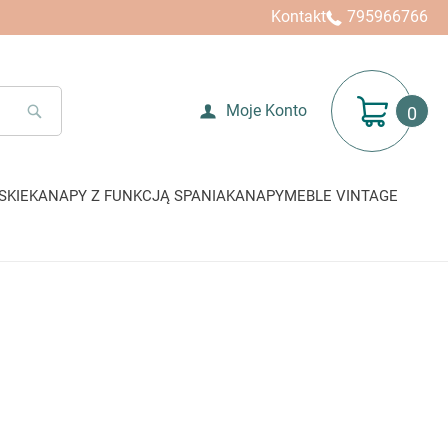
Kontakt
795966766
Mój koszyk
Moje Konto
SEARCH
SKIE
KANAPY Z FUNKCJĄ SPANIA
KANAPY
MEBLE VINTAGE