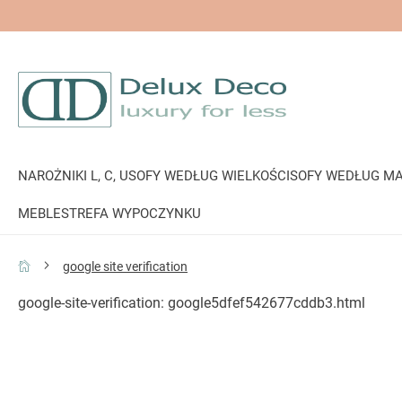
NAROŻNIKI L, C, U
SOFY WEDŁUG WIELKOŚCI
SOFY WEDŁUG MA
MEBLE
STREFA WYPOCZYNKU
google site verification
google-site-verification: google5dfef542677cddb3.html