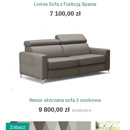
Livinia Sofa z Funkcją Spania
As
7 100,00 zł
low
as
Renzo skórzana sofa 3 osobowa
As
9 800,00 zł
14 000,00 zł
low
as
Zobacz