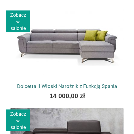
low
as
Zobacz
w
salonie
Dolcetta II Włoski Narożnik z Funkcją Spania
As
14 000,00 zł
low
as
Zobacz
w
salonie