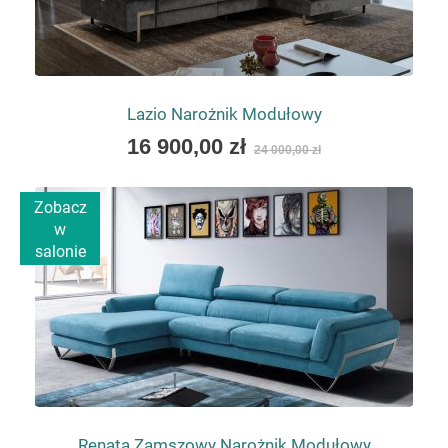
Lazio Narożnik Modułowy
As
16 900,00 zł
24 000,00 zł
low
as
Zobacz
w
salonie
Renata Zamszowy Narożnik Modułowy