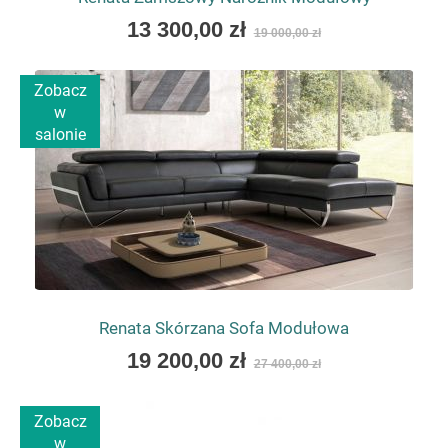
As
13 300,00 zł
19 000,00 zł
low
as
Zobacz
w
salonie
Renata Skórzana Sofa Modułowa
As
19 200,00 zł
27 400,00 zł
low
as
Zobacz
w