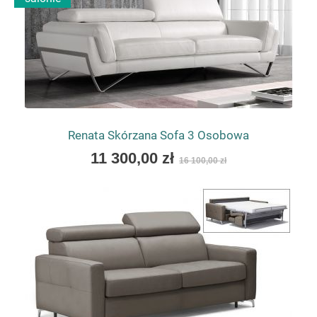
Renata Skórzana Sofa 3 Osobowa
As
11 300,00 zł
16 100,00 zł
low
as