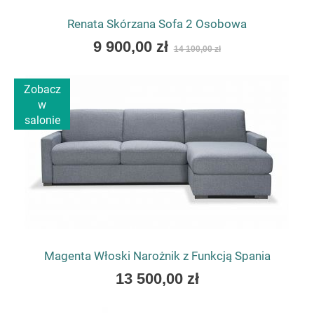
Renata Skórzana Sofa 2 Osobowa
As
9 900,00 zł
14 100,00 zł
low
as
Zobacz
w
salonie
Magenta Włoski Narożnik z Funkcją Spania
As
13 500,00 zł
low
as