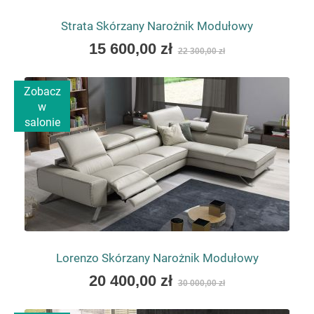
Strata Skórzany Narożnik Modułowy
As
15 600,00 zł
22 300,00 zł
low
as
Zobacz
w
salonie
Lorenzo Skórzany Narożnik Modułowy
As
20 400,00 zł
30 000,00 zł
low
as