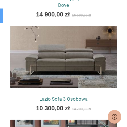
Dove
Special
14 900,00 zł
16 500,00 zł
Price
Lazio Sofa 3 Osobowa
As
10 300,00 zł
14 700,00 zł
low
as