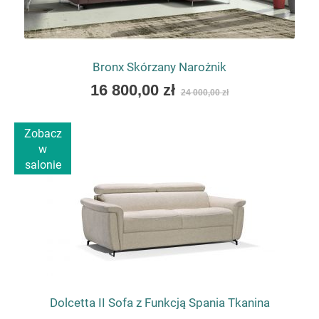
Bronx Skórzany Narożnik
As
16 800,00 zł
24 000,00 zł
low
as
Zobacz
w
salonie
Dolcetta II Sofa z Funkcją Spania Tkanina