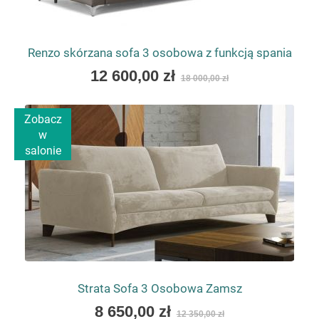
Renzo skórzana sofa 3 osobowa z funkcją spania
As
12 600,00 zł
18 000,00 zł
low
as
Zobacz
w
salonie
Strata Sofa 3 Osobowa Zamsz
As
8 650,00 zł
12 350,00 zł