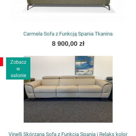
Carmela Sofa z Funkcją Spania Tkanina
As
8 900,00 zł
low
as
Zobacz
w
salonie
Vinelli Skórzana Sofa z Funkcją Spania i Relaks kolor