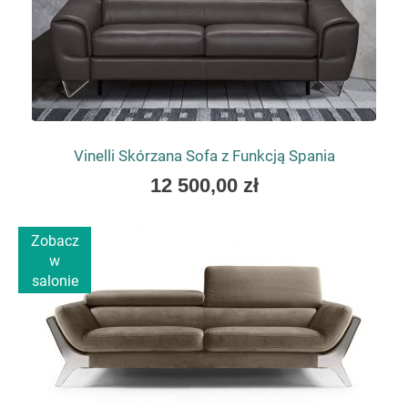
Vinelli Skórzana Sofa z Funkcją Spania
As
12 500,00 zł
low
as
Zobacz
w
salonie