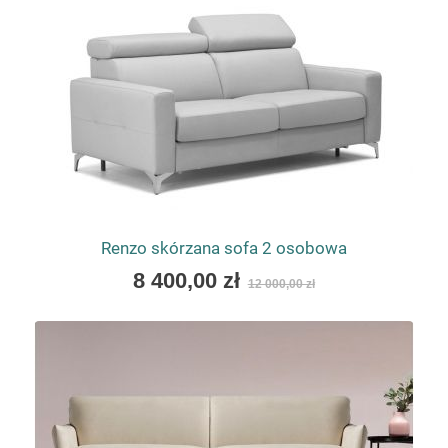
Renzo skórzana sofa 2 osobowa
As
8 400,00 zł
12 000,00 zł
low
as