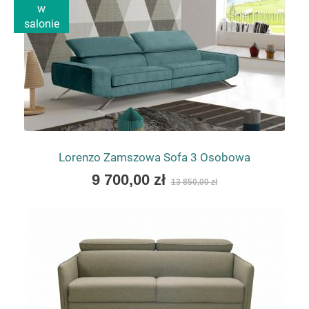
w
salonie
Lorenzo Zamszowa Sofa 3 Osobowa
As
9 700,00 zł
13 850,00 zł
low
as