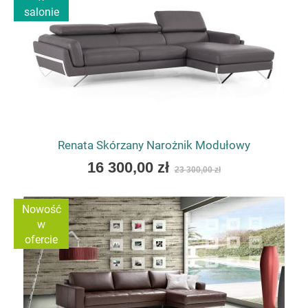
salonie
Renata Skórzany Narożnik Modułowy
As
16 300,00 zł
23 300,00 zł
low
as
Nowość
w
ofercie