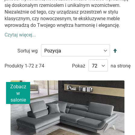
się doskonałym rzemiosłem i unikalnym wzornictwem.
Niezależnie od tego, czy urządzasz przestrzeń w stylu
klasycznym, czy nowoczesnym, te ekskluzywne meble
wprowadzą do Twojego wnętrza harmonię i elegancję.
Czytaj więcej...
MEBLE WŁOSKIE – ELEGANCJA, KTÓRA
Ustaw
DEFINIUJE WNĘTRZE
Sortuj wg
kierunek
malejąc
Meble włoskie, takie jak narożniki, kanapy czy sofy,
Produkty
1
-
72
z
74
Pokaż
na stronę
wyróżniają się niepowtarzalnym designem i najwyższą
jakością wykonania.
To meble stworzone z myślą o
osobach, które szukają harmonii między estetyką a
Zobacz
funkcjonalnością.
Włoskie projekty zachwycają
w
starannością wykończenia – od precyzyjnych przeszyć na
salonie
skórzanych sofach, po doskonałe proporcje w narożnikach.
Dzięki ich uniwersalnemu wzornictwu włoskie meble
doskonale komponują się zarówno w klasycznych, jak i
nowoczesnych aranżacjach, wnosząc do wnętrza luksus i
ponadczasowy styl. Zobacz naszą ofertę
narożników