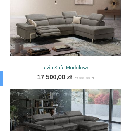
Lazio Sofa Modułowa
As
17 500,00 zł
25 000,00 zł
low
as