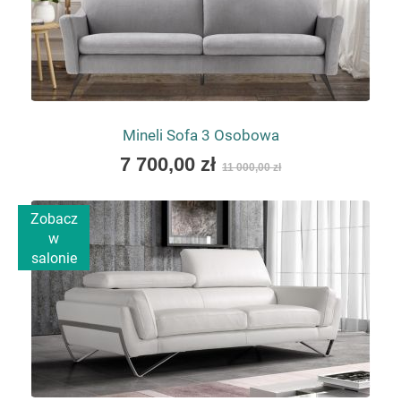
Mineli Sofa 3 Osobowa
As
7 700,00 zł
11 000,00 zł
low
as
Zobacz
w
salonie