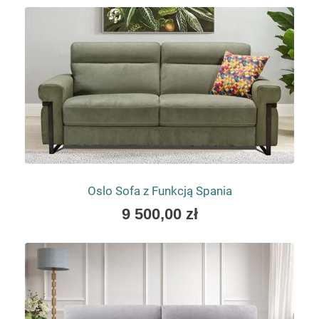
as
Oslo Sofa z Funkcją Spania
As
9 500,00 zł
low
as