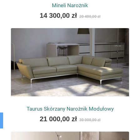
Mineli Narożnik
As
14 300,00 zł
20 400,00 zł
low
as
Taurus Skórzany Narożnik Modułowy
As
21 000,00 zł
30 000,00 zł
low
as