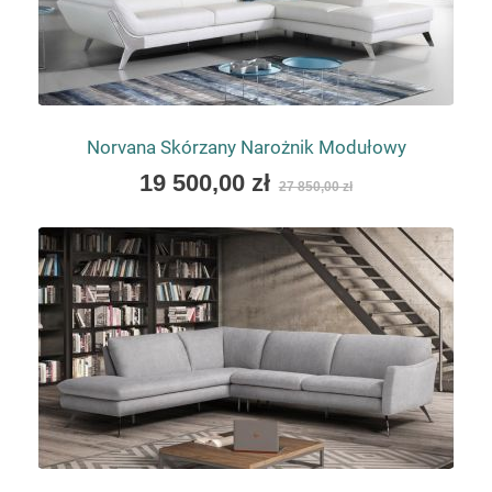
Norvana Skórzany Narożnik Modułowy
As
19 500,00 zł
27 850,00 zł
low
as