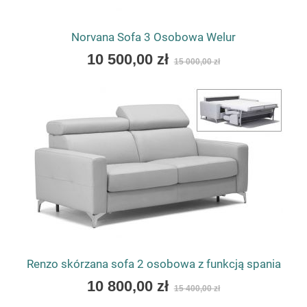
Norvana Sofa 3 Osobowa Welur
As
10 500,00 zł
15 000,00 zł
low
as
Renzo skórzana sofa 2 osobowa z funkcją spania
As
10 800,00 zł
15 400,00 zł
low