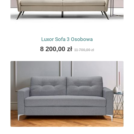
Luxor Sofa 3 Osobowa
As
8 200,00 zł
11 700,00 zł
low
as