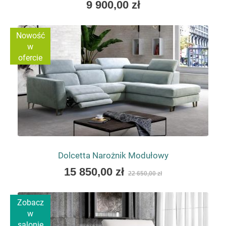
As
9 900,00 zł
low
as
Nowość
w
ofercie
Dolcetta Narożnik Modułowy
As
15 850,00 zł
22 650,00 zł
low
as
Zobacz
w
salonie