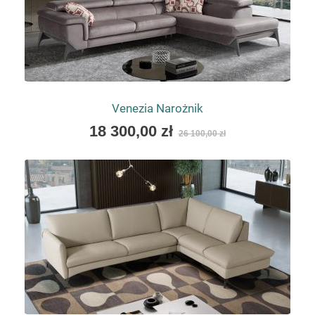
Venezia Narożnik
As
18 300,00 zł
26 100,00 zł
low
as