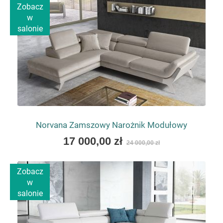
Zobacz
w
salonie
Norvana Zamszowy Narożnik Modułowy
As
17 000,00 zł
24 000,00 zł
low
as
Zobacz
w
salonie