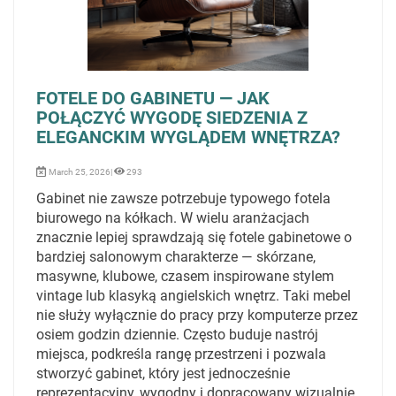
FOTELE DO GABINETU — JAK
POŁĄCZYĆ WYGODĘ SIEDZENIA Z
ELEGANCKIM WYGLĄDEM WNĘTRZA?
March 25, 2026|
293
Gabinet nie zawsze potrzebuje typowego fotela
biurowego na kółkach. W wielu aranżacjach
znacznie lepiej sprawdzają się fotele gabinetowe o
bardziej salonowym charakterze — skórzane,
masywne, klubowe, czasem inspirowane stylem
vintage lub klasyką angielskich wnętrz. Taki mebel
nie służy wyłącznie do pracy przy komputerze przez
osiem godzin dziennie. Często buduje nastrój
miejsca, podkreśla rangę przestrzeni i pozwala
stworzyć gabinet, który jest jednocześnie
reprezentacyjny, wygodny i dopracowany wizualnie.