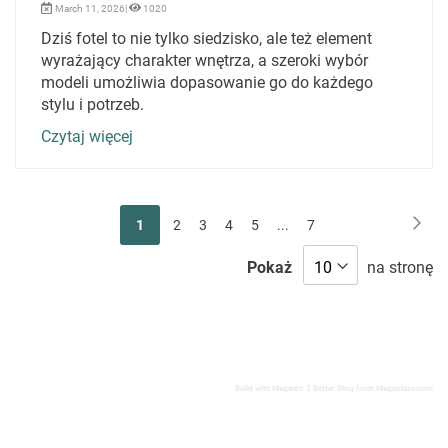
March 11, 2026|
1020
Dziś fotel to nie tylko siedzisko, ale też element
wyrażający charakter wnętrza, a szeroki wybór
modeli umożliwia dopasowanie go do każdego
stylu i potrzeb.
Czytaj więcej
Strona
Str
Nas
Aktualnie
Strona
Strona
Strona
Strona
Strona
1
2
3
4
5
...
7
czytasz
Pokaż
na stronę
stronę
Build with
Magento 2 Better Blog
from
Mageplaza.com