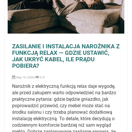
ZASILANIE I INSTALACJA NAROŻNIKA Z
FUNKCJĄ RELAX — GDZIE USTAWIĆ,
JAK UKRYĆ KABEL, ILE PRĄDU
POBIERA?
May 19, 2026|
215
Narożnik z elektryczną funkcją relax daje wygodę,
ale przed zakupem warto odpowiedzieć na bardzo
praktyczne pytania: gdzie będzie gniazdko, jak
poprowadzić przewód, czy mebel może stać na
środku salonu i czy trzeba planować dodatkową
instalację elektryczną. To detale, które decydują o
codziennym komforcie bardziej niż sam wygląd
mebla. Dobrze zaplanowane zasilanie sprawia, że