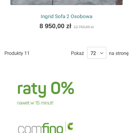
Ingrid Sofa 2 Osobowa
As
8 950,00 zł
12 750,00 zł
low
as
Produkty
11
Pokaż
na stronę