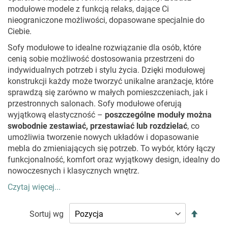
modułowe modele z funkcją relaks, dające Ci
nieograniczone możliwości, dopasowane specjalnie do
Ciebie.
Sofy modułowe to idealne rozwiązanie dla osób, które
cenią sobie możliwość dostosowania przestrzeni do
indywidualnych potrzeb i stylu życia. Dzięki modułowej
konstrukcji każdy może tworzyć unikalne aranżacje, które
sprawdzą się zarówno w małych pomieszczeniach, jak i
przestronnych salonach. Sofy modułowe oferują
wyjątkową elastyczność –
poszczególne moduły można
swobodnie zestawiać, przestawiać lub rozdzielać
, co
umożliwia tworzenie nowych układów i dopasowanie
mebla do zmieniających się potrzeb. To wybór, który łączy
funkcjonalność, komfort oraz wyjątkowy design, idealny do
nowoczesnych i klasycznych wnętrz.
Czytaj więcej...
DLACZEGO WARTO WYBRAĆ SOFY
MODUŁOWE DO SWOJEGO SALONU?
Ustaw
Sortuj wg
kierunek
Sofy modułowe dają pełną swobodę aranżacji, co sprawia,