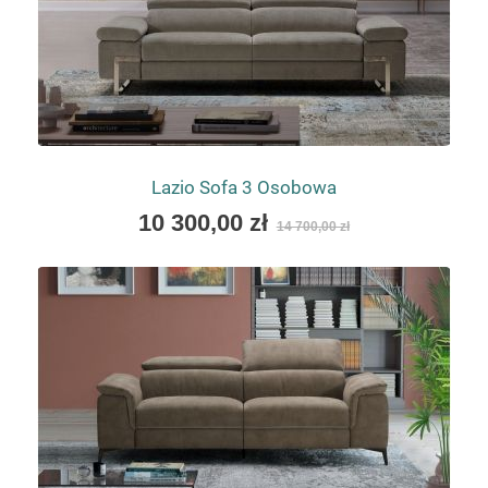
Lazio Sofa 3 Osobowa
As
10 300,00 zł
14 700,00 zł
low
as