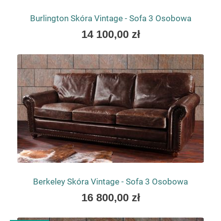
dodatkowej powierzchni do odpoczynku.
Burlington Skóra Vintage - Sofa 3 Osobowa
As
14 100,00 zł
low
as
Berkeley Skóra Vintage - Sofa 3 Osobowa
As
16 800,00 zł
low
as