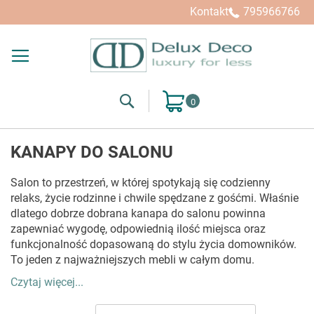
Kupuj wg
Kontakt
795966766
Search
Mój koszyk
KANAPY DO SALONU
Salon to przestrzeń, w której spotykają się codzienny
relaks, życie rodzinne i chwile spędzane z gośćmi. Właśnie
dlatego dobrze dobrana kanapa do salonu powinna
zapewniać wygodę, odpowiednią ilość miejsca oraz
funkcjonalność dopasowaną do stylu życia domowników.
To jeden z najważniejszych mebli w całym domu.
Czytaj więcej...
W tej kategorii znajdują się kanapy do salonu, które łączą
komfort siedzenia, trwałość konstrukcji i możliwość