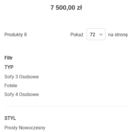
najlepiej sprawdza się w przestronnych wnętrzach, gdzie
As
7 500,00 zł
nie ogranicza swobody poruszania się.
low
as
Czym wyróżniają się eleganckie kanapy do
salonu?
Produkty
8
Pokaż
na stronę
Przede wszystkim wysoką jakością materiałów, starannym
wykonaniem oraz dopracowanym designem. Eleganckie
kanapy do salonu łączą estetykę z wygodą codziennego
Filtr
użytkowania.
TYP
Sofy 3 Osobowe
Fotele
Sofy 4 Osobowe
STYL
Prosty Nowoczesny