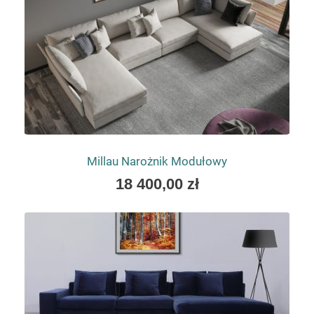
Millau Narożnik Modułowy
As
18 400,00 zł
low
as