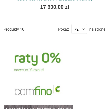
As
17 600,00 zł
low
as
Produkty
10
Pokaż
na stronę