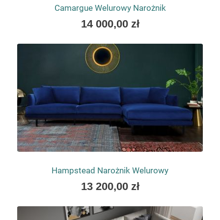
Camargue Welurowy Narożnik
As
14 000,00 zł
low
as
Hampstead Narożnik Welurowy
As
13 200,00 zł
low
as