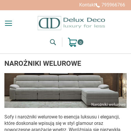
Kontakt
795966766
Search
Mój koszyk
NAROŻNIKI WELUROWE
Sofy i narożniki welurowe to esencja luksusu i elegancji,
które doskonale wpisują się w styl glamour oraz
nowoczesne aranżacje wnętrz. Wyróżniają się niezwykłą