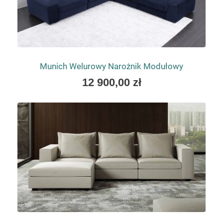
Munich Welurowy Narożnik Modułowy
As
12 900,00 zł
low
as