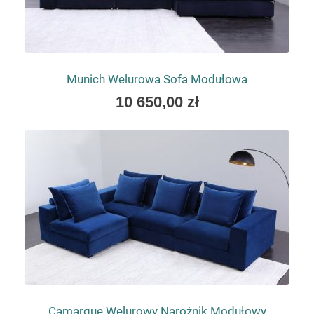
Munich Welurowa Sofa Modułowa
As
10 650,00 zł
low
as
Camargue Welurowy Narożnik Modułowy