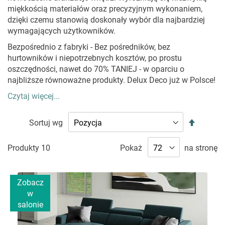
miękkością materiałów oraz precyzyjnym wykonaniem,
dzięki czemu stanowią doskonały wybór dla najbardziej
wymagających użytkowników.
Bezpośrednio z fabryki - Bez pośredników, bez
hurtowników i niepotrzebnych kosztów, po prostu
oszczędności, nawet do 70% TANIEJ - w oparciu o
najbliższe równoważne produkty. Delux Deco już w Polsce!
Czytaj więcej...
SOFY WELUROWE, A WŚRÓD NICH SOFY
VELVET
Ustaw
Sortuj wg
kierunek
Sofy welurowe
to prawdziwa ikona luksusu i niesamowitej
malejąc
wygody. Z jednej strony prosta forma, z drugiej —
Produkty
10
Pokaż
na stronę
pieczołowicie dopasowane tkaniny i welurowe materiały
sprowadzane prosto z Włoch.
Takie połączenie pozwoliło
na stworzenie wyjątkowych mebli idealnie oddających
Zobacz
aranżację w stylu glamour. Czyli bogactwo i luksus
w
wykreowane ze smakiem oraz z dbałością o każdy nawet
salonie
najmniejszy szczegół. Jest to najlepsza charakterystyka
dla każdej sofy velvet.