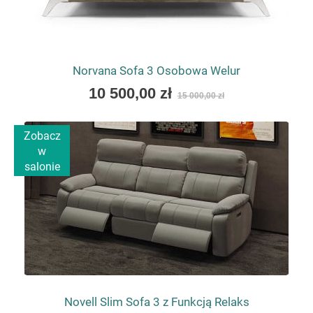
Norvana Sofa 3 Osobowa Welur
As
10 500,00 zł
15 000,00 zł
low
as
Zobacz
w
salonie
Novell Slim Sofa 3 z Funkcją Relaks