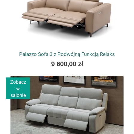
Palazzo Sofa 3 z Podwójną Funkcją Relaks
As
9 600,00 zł
low
as
Zobacz
w
salonie