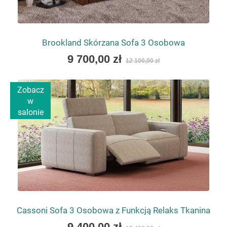
Brookland Skórzana Sofa 3 Osobowa
As
9 700,00 zł
12 100,00 zł
low
as
Zobacz
w
salonie
Cassoni Sofa 3 Osobowa z Funkcją Relaks Tkanina
As
9 400,00 zł