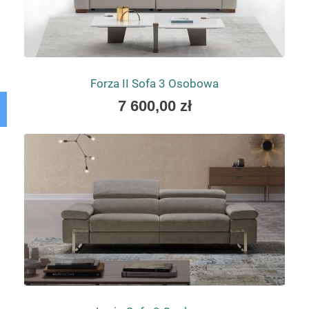
Forza II Sofa 3 Osobowa
As
7 600,00 zł
low
as