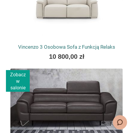
Vincenzo 3 Osobowa Sofa z Funkcją Relaks
As
10 800,00 zł
low
as
Zobacz
w
salonie