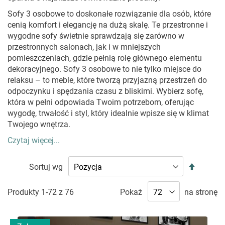
Sofy 3 osobowe to doskonałe rozwiązanie dla osób, które
cenią komfort i elegancję na dużą skalę. Te przestronne i
wygodne sofy świetnie sprawdzają się zarówno w
przestronnych salonach, jak i w mniejszych
pomieszczeniach, gdzie pełnią rolę głównego elementu
dekoracyjnego. Sofy 3 osobowe to nie tylko miejsce do
relaksu – to meble, które tworzą przyjazną przestrzeń do
odpoczynku i spędzania czasu z bliskimi. Wybierz sofę,
która w pełni odpowiada Twoim potrzebom, oferując
wygodę, trwałość i styl, który idealnie wpisze się w klimat
Twojego wnętrza.
Czytaj więcej...
DLACZEGO WARTO WYBRAĆ SOFY 3
OSOBOWE DO SWOJEGO SALONU?
Ustaw
Sortuj wg
kierunek
Sofy 3 osobowe to właściwy wybór do pomieszczeń, które
malejąc
potrzebują większej przestrzeni do siedzenia, zachowując
Produkty
1
-
72
z
76
Pokaż
na stronę
przy tym elegancki styl. Dzięki przemyślanej konstrukcji i
ergonomicznym rozwiązaniom te sofy zapewniają komfort
na najwyższym poziomie, oferując wygodne siedziska i