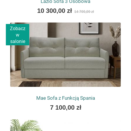
Lazio Sofa 3 Osobowa
As
10 300,00 zł
14 700,00 zł
low
as
Zobacz
w
salonie
Mae Sofa z Funkcją Spania
As
7 100,00 zł
low
as