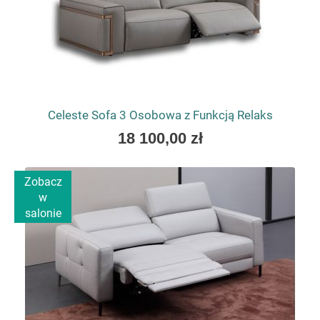
Celeste Sofa 3 Osobowa z Funkcją Relaks
As
18 100,00 zł
low
as
Zobacz
w
salonie