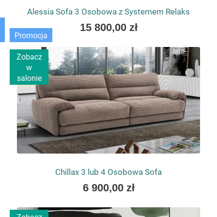
Alessia Sofa 3 Osobowa z Systemem Relaks
As
15 800,00 zł
low
Promocja
as
Zobacz
w
salonie
Chillax 3 lub 4 Osobowa Sofa
As
6 900,00 zł
low
as