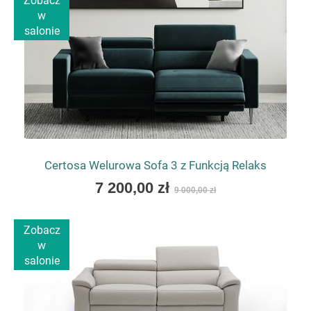
Zobacz
w
salonie
Certosa Welurowa Sofa 3 z Funkcją Relaks
As
7 200,00 zł
9 000,00 zł
low
as
Zobacz
w
salonie