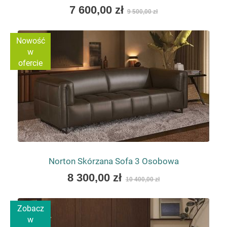
As
7 600,00 zł
9 500,00 zł
low
as
Nowość
w
ofercie
Norton Skórzana Sofa 3 Osobowa
As
8 300,00 zł
10 400,00 zł
low
as
Zobacz
w