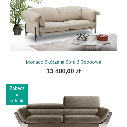
Monaco Skórzana Sofa 3 Osobowa
As
13 400,00 zł
low
as
Zobacz
w
salonie