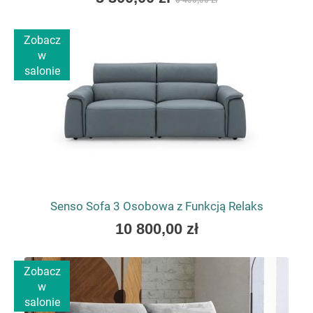
6 400,00 zł
low
as
Zobacz
w
salonie
Senso Sofa 3 Osobowa z Funkcją Relaks
As
10 800,00 zł
low
as
Zobacz
w
salonie