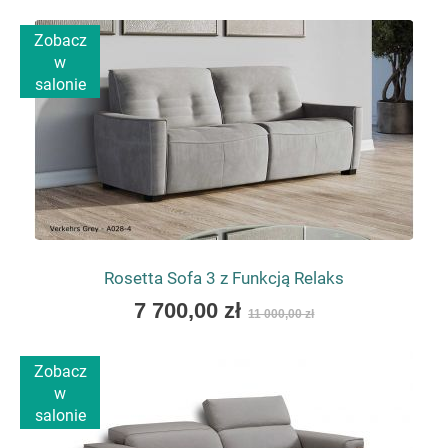
as
Zobacz
w
salonie
Rosetta Sofa 3 z Funkcją Relaks
As
7 700,00 zł
11 000,00 zł
low
as
Zobacz
w
salonie