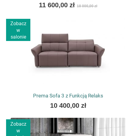
As
11 600,00 zł
18 000,00 zł
low
as
Zobacz
w
salonie
Prema Sofa 3 z Funkcją Relaks
As
10 400,00 zł
low
as
Zobacz
w