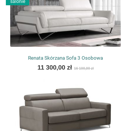
salonie
Renata Skórzana Sofa 3 Osobowa
As
11 300,00 zł
16 100,00 zł
low
as