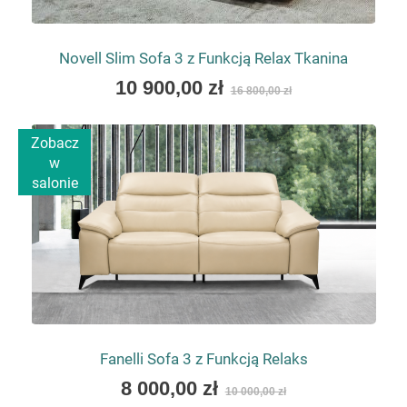
Novell Slim Sofa 3 z Funkcją Relax Tkanina
As
10 900,00 zł
16 800,00 zł
low
as
Zobacz
w
salonie
Fanelli Sofa 3 z Funkcją Relaks
As
8 000,00 zł
10 000,00 zł
low