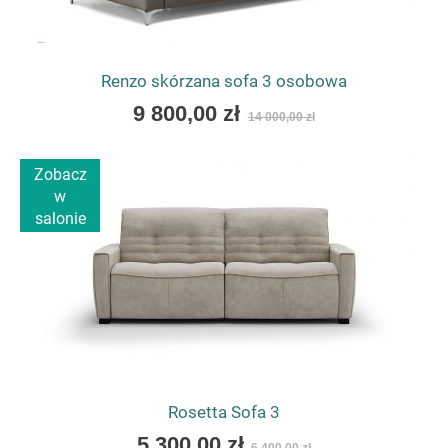
Renzo skórzana sofa 3 osobowa
As
9 800,00 zł
14 000,00 zł
low
as
Zobacz
w
salonie
Rosetta Sofa 3
As
5 300,00 zł