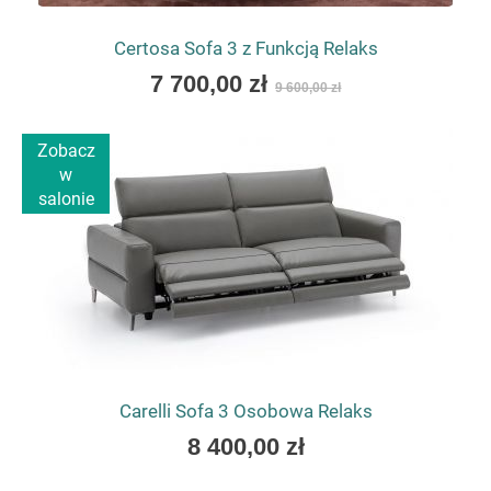
Certosa Sofa 3 z Funkcją Relaks
As
7 700,00 zł
9 600,00 zł
low
as
Zobacz
w
salonie
Carelli Sofa 3 Osobowa Relaks
As
8 400,00 zł
low
as