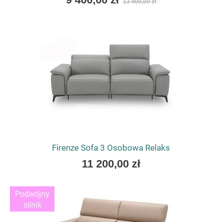
13 400,00 zł
low
as
Firenze Sofa 3 Osobowa Relaks
As
11 200,00 zł
low
as
Podwójny
silnik