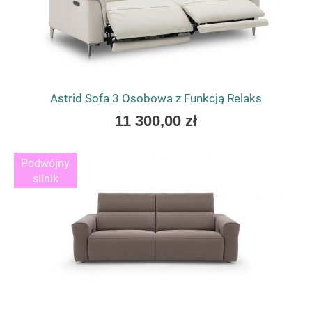
Astrid Sofa 3 Osobowa z Funkcją Relaks
As
11 300,00 zł
low
as
Podwójny
silnik