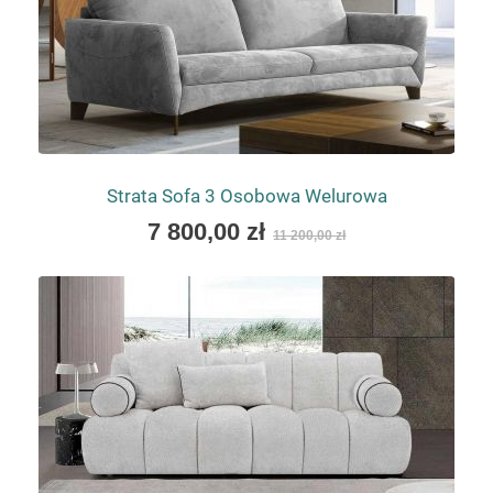
Strata Sofa 3 Osobowa Welurowa
As
7 800,00 zł
11 200,00 zł
low
as