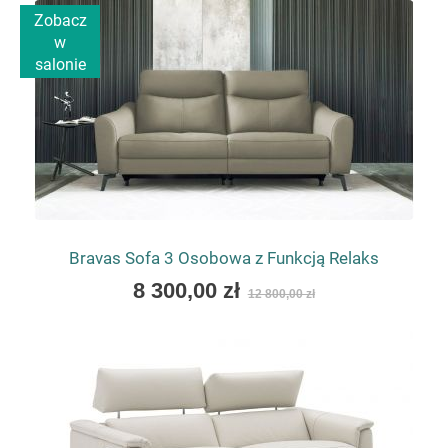
Zobacz
w
salonie
Bravas Sofa 3 Osobowa z Funkcją Relaks
As
8 300,00 zł
12 800,00 zł
low
as