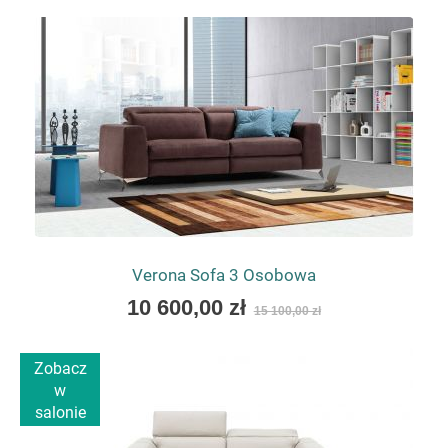
as
Verona Sofa 3 Osobowa
As
10 600,00 zł
15 100,00 zł
low
as
Zobacz
w
salonie