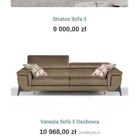
Stratos Sofa 3
As
9 000,00 zł
low
as
Venezia Sofa 3 Osobowa
As
10 968,00 zł
15 600,00 zł
low