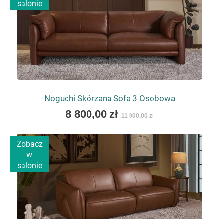
salonie
Noguchi Skórzana Sofa 3 Osobowa
As
8 800,00 zł
11 000,00 zł
low
as
Zobacz
w
salonie