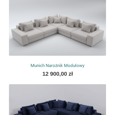
Munich Narożnik Modułowy
As
12 900,00 zł
low
as