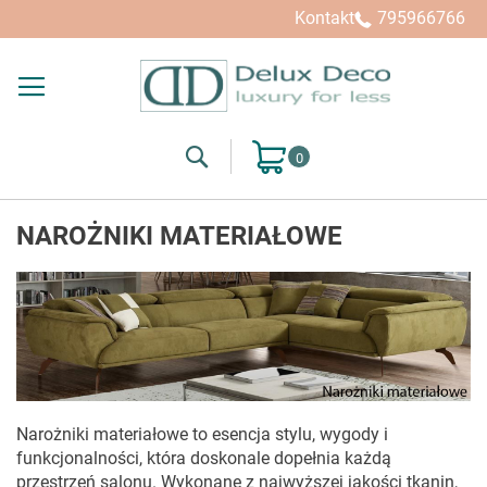
Kontakt
795966766
Search
Mój koszyk
NAROŻNIKI MATERIAŁOWE
Narożniki materiałowe to esencja stylu, wygody i
funkcjonalności, która doskonale dopełnia każdą
przestrzeń salonu. Wykonane z najwyższej jakości tkanin,