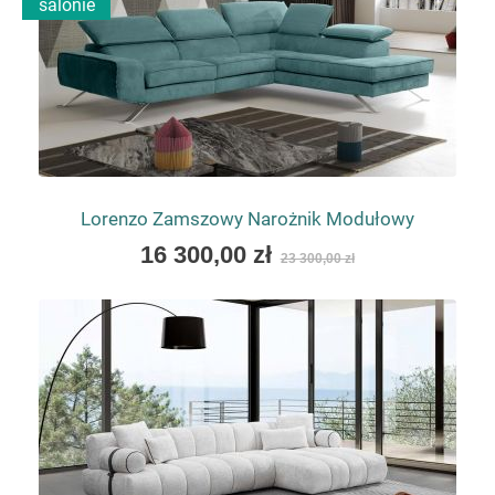
salonie
Lorenzo Zamszowy Narożnik Modułowy
As
16 300,00 zł
23 300,00 zł
low
as