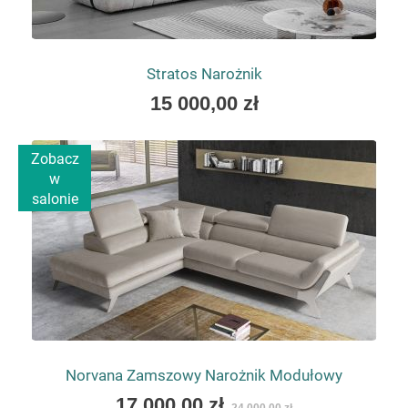
Stratos Narożnik
As
15 000,00 zł
low
as
Zobacz
w
salonie
Norvana Zamszowy Narożnik Modułowy
As
17 000,00 zł