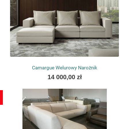
Camargue Welurowy Narożnik
As
14 000,00 zł
low
as