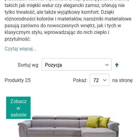
takich jak miękki welur czy elegancki zamsz, oferują nie
tylko trwałość, ale także wyjątkowy komfort. Dzięki
różnorodności kolorów i materiałów, narożniki materiałowe
pasują zarówno do nowoczesnych wnętrz, jak i tych w
klasycznym stylu, wprowadzając do nich ciepło i
przytulność.
Czytaj więcej...
DLACZEGO WARTO WYBRAĆ NAROŻNIK
MATERIAŁOWY?
Ustaw
Sortuj wg
kierunek
Narożnik materiałowy to synonim komfortu i
malejąc
praktyczności, który spełnia oczekiwania najbardziej
Produkty
25
Pokaż
na stronę
wymagających użytkowników.
Szerokie siedziska,
ergonomiczne kształty i miękkie wykończenia zapewniają
niezrównaną wygodę,
niezależnie od tego, czy spędzasz
Zobacz
czas na relaksie, czy rozmowach z bliskimi. Co więcej,
w
zastosowane tkaniny są nie tylko przyjazne w dotyku, ale
salonie
również łatwe w czyszczeniu, co czyni je idealnym
wyborem do codziennego użytku. Jeśli interesują Cię inne
stylowe opcje, sprawdź również nasze
sofy materiałowe
.