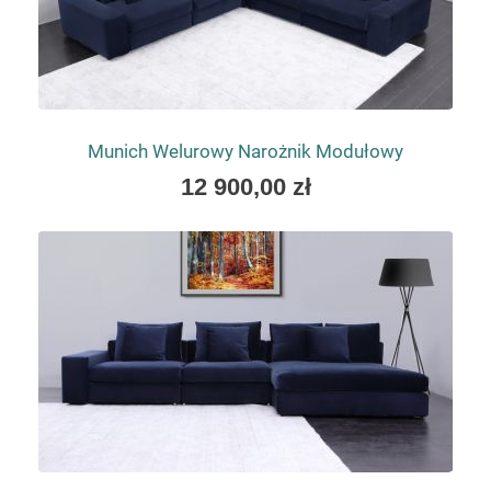
Munich Welurowy Narożnik Modułowy
As
12 900,00 zł
low
as