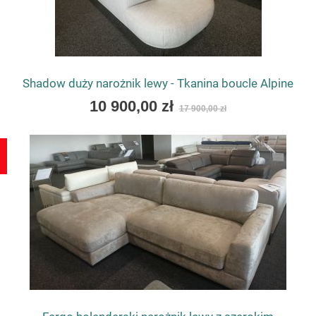
Shadow duży narożnik lewy - Tkanina boucle Alpine
Special
10 900,00 zł
17 900,00 zł
Price