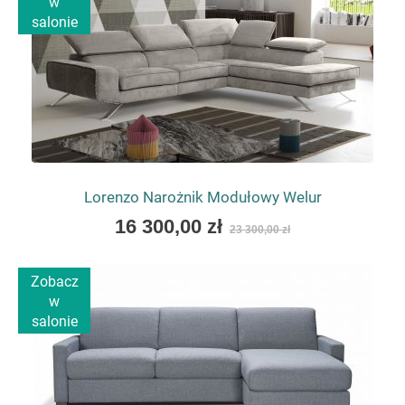
w
salonie
Lorenzo Narożnik Modułowy Welur
As
16 300,00 zł
23 300,00 zł
low
as
Zobacz
w
salonie