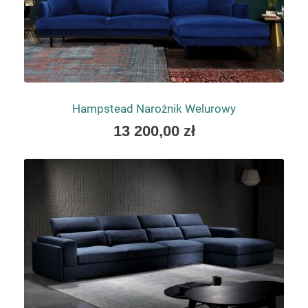
Hampstead Narożnik Welurowy
As
13 200,00 zł
low
as