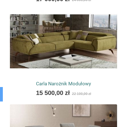
24 000,00 zł
low
as
Carla Narożnik Modułowy
As
15 500,00 zł
22 100,00 zł
low
as