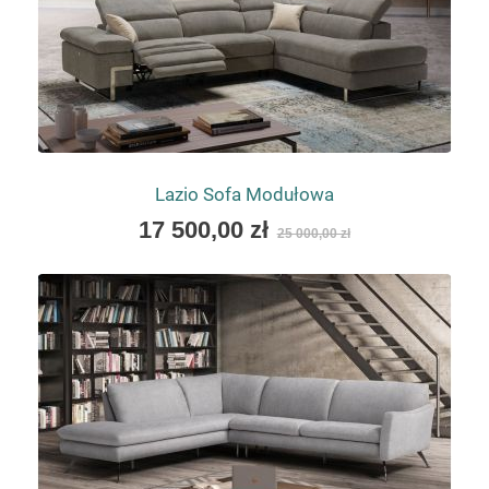
Lazio Sofa Modułowa
As
17 500,00 zł
25 000,00 zł
low
as