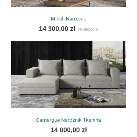
Mineli Narożnik
As
14 300,00 zł
20 400,00 zł
low
as
Camargue Narożnik Tkanina
As
14 000,00 zł
low