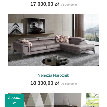
As
17 000,00 zł
24 000,00 zł
low
as
Venezia Narożnik
As
18 300,00 zł
26 100,00 zł
low
as
Zobacz
w