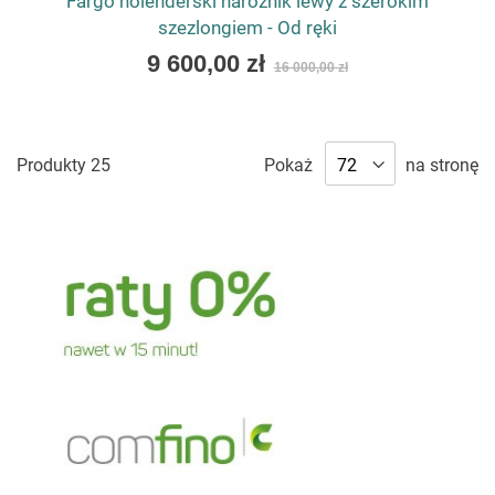
Fargo holenderski narożnik lewy z szerokim
szezlongiem - Od ręki
Special
9 600,00 zł
16 000,00 zł
Price
Produkty
25
Pokaż
na stronę