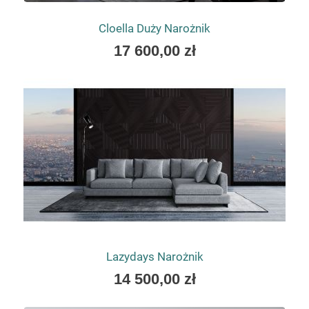
Cloella Duży Narożnik
As
17 600,00 zł
low
as
Lazydays Narożnik
As
14 500,00 zł
low
as