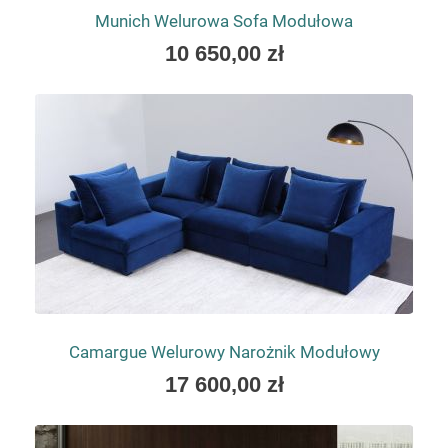
Munich Welurowa Sofa Modułowa
As
10 650,00 zł
low
as
Camargue Welurowy Narożnik Modułowy
As
17 600,00 zł
low
as