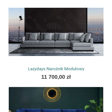
as
Lazydays Narożnik Modułowy
As
11 700,00 zł
low
as