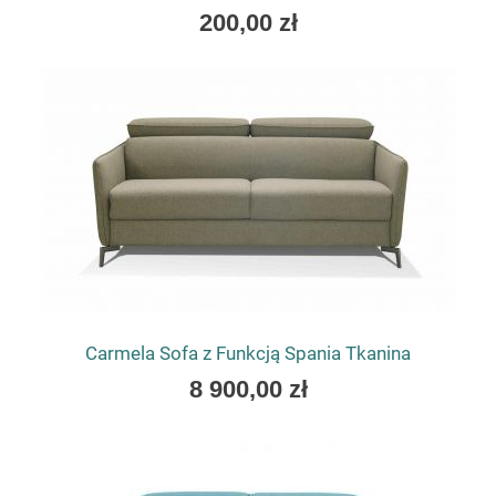
200,00 zł
Carmela Sofa z Funkcją Spania Tkanina
As
8 900,00 zł
low
as