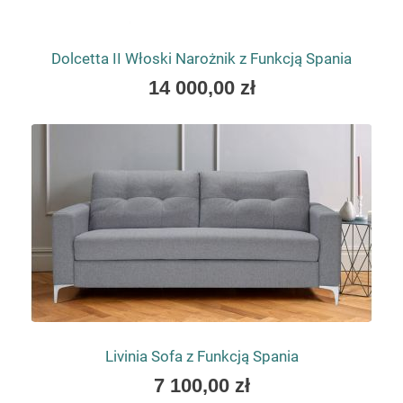
Dolcetta II Włoski Narożnik z Funkcją Spania
As
14 000,00 zł
low
as
Livinia Sofa z Funkcją Spania
As
7 100,00 zł
low