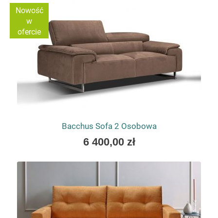
Nowość
w
ofercie
Bacchus Sofa 2 Osobowa
As
6 400,00 zł
low
as