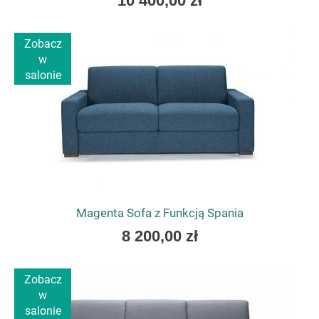
10 400,00 zł
low
as
Zobacz
w
salonie
Magenta Sofa z Funkcją Spania
As
8 200,00 zł
low
as
Zobacz
w
salonie