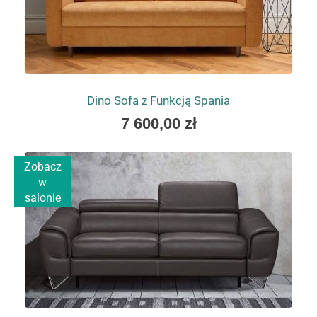
Dino Sofa z Funkcją Spania
As
7 600,00 zł
low
as
Zobacz
w
salonie