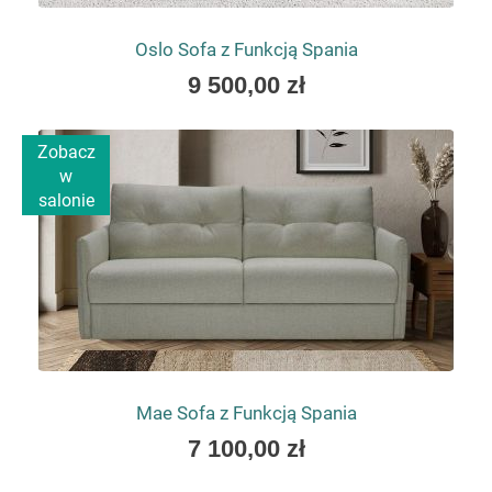
Oslo Sofa z Funkcją Spania
As
9 500,00 zł
low
as
Zobacz
w
salonie
Mae Sofa z Funkcją Spania
As
7 100,00 zł
low
as