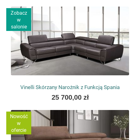
as
Zobacz
w
salonie
Vinelli Skórzany Narożnik z Funkcją Spania
As
25 700,00 zł
low
as
Nowość
w
ofercie