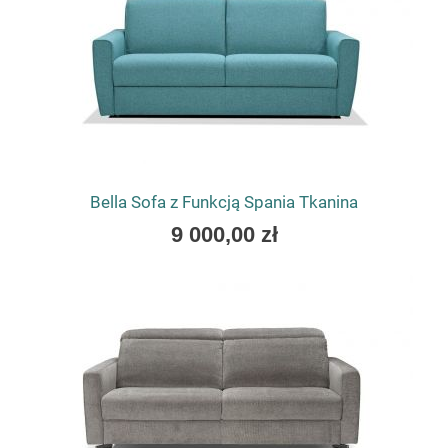
Bella Sofa z Funkcją Spania Tkanina
As
9 000,00 zł
low
as