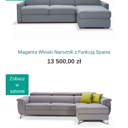
Magenta Włoski Narożnik z Funkcją Spania
As
13 500,00 zł
low
as
Zobacz
w
salonie