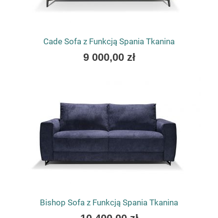
Cade Sofa z Funkcją Spania Tkanina
As
9 000,00 zł
low
as
Bishop Sofa z Funkcją Spania Tkanina
As