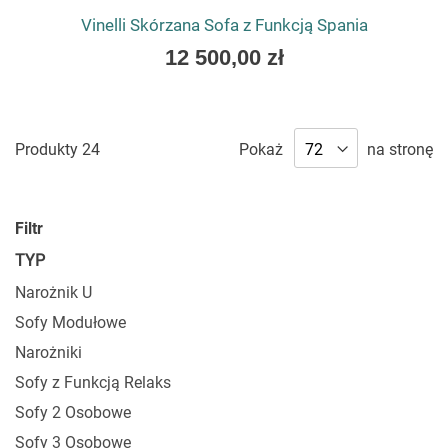
Vinelli Skórzana Sofa z Funkcją Spania
As
12 500,00 zł
low
as
Produkty
24
Pokaż
na stronę
Filtr
TYP
Narożnik U
Sofy Modułowe
Narożniki
Sofy z Funkcją Relaks
Sofy 2 Osobowe
Sofy 3 Osobowe