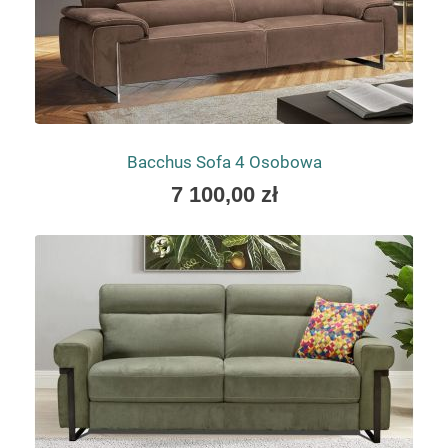
Bacchus Sofa 4 Osobowa
As
7 100,00 zł
low
as