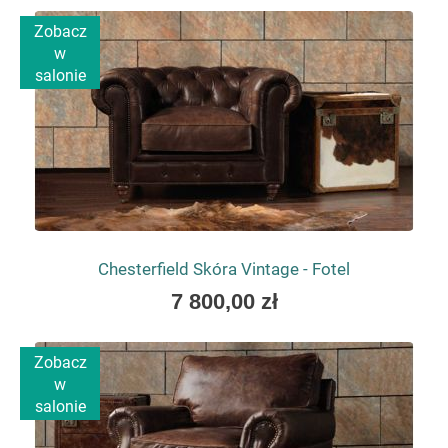
gabinetach, w których prowadzone są spotkania
as
biznesowe lub konsultacje.
Zobacz
w
FOTEL DO GABINETU JAKO ELEMENT
salonie
REPREZENTACYJNEJ PRZESTRZENI
Gabinet często pełni funkcję miejsca spotkań z klientami
lub partnerami biznesowymi. Dlatego fotel do gabinetu
powinien nie tylko zapewniać wygodę, ale również
podkreślać charakter całej przestrzeni.
Modele przeznaczone do takich wnętrz wyróżniają się
wyraźną formą, dopracowanymi detalami oraz materiałami
wysokiej jakości.
W wielu aranżacjach szczególnie dobrze
Chesterfield Skóra Vintage - Fotel
prezentuje się fotel skórzany do gabinetu, który nadaje
As
7 800,00 zł
wnętrzu bardziej elegancki i profesjonalny charakter.
low
as
Dzięki temu dobrze dobrane fotele do biura mogą budować
Zobacz
wizerunek firmy i wpływać na odbiór całej przestrzeni przez
w
klientów.
salonie
FOTEL DO GABINETU PREZESA – WYGODA
POŁĄCZONA Z PRESTIŻEM