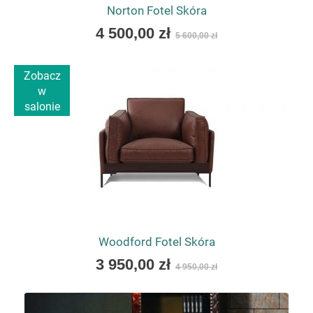
Norton Fotel Skóra
Czym powinien wyróżniać się fotel do gabinetu
As
prezesa?
4 500,00 zł
5 600,00 zł
low
Przede wszystkim jakością wykonania, wygodą oraz
as
wyrazistym designem. Fotel do gabinetu prezesa powinien
Zobacz
podkreślać prestiż przestrzeni i zapewniać komfort
w
podczas spotkań.
salonie
Woodford Fotel Skóra
As
3 950,00 zł
4 950,00 zł
low
as