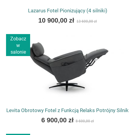
sprzyjająca rozmowie i poczuciu bezpieczeństwa. Dlatego
fotele do gabinetu psychologa powinny być wygodne,
Lazarus Fotel Pionizujący (4 silniki)
miękkie i zapewniać naturalną, swobodną pozycję
As
10 900,00 zł
13 600,00 zł
siedzenia.
low
as
Takie modele często charakteryzują się głębszym
Zobacz
siedziskiem, miękkimi podłokietnikami oraz przyjazną
w
formą, która nie tworzy bariery między rozmówcami. Dzięki
salonie
temu zarówno specjalista, jak i pacjent mogą skupić się na
rozmowie w komfortowych warunkach.
Właśnie dlatego dobrze dobrane fotele do biura wygodne
znajdują zastosowanie również w przestrzeniach
konsultacyjnych i terapeutycznych.
JAK WYBRAĆ FOTELE DO BIURA
DOPASOWANE DO CHARAKTERU WNĘTRZA
Levita Obrotowy Fotel z Funkcją Relaks Potrójny Silnik
Wybór fotela do biura powinien uwzględniać sposób
korzystania z pomieszczenia oraz styl całej aranżacji. W
As
6 900,00 zł
8 600,00 zł
niektórych przestrzeniach ważniejsza będzie
low
reprezentacyjność, w innych komfort podczas dłuższych
as