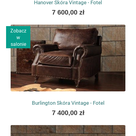
Hanover Skóra Vintage - Fotel
As
7 600,00 zł
low
as
Zobacz
w
salonie
Burlington Skóra Vintage - Fotel
As
7 400,00 zł
low
as