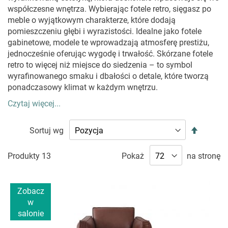
współczesne wnętrza. Wybierając fotele retro, sięgasz po
meble o wyjątkowym charakterze, które dodają
pomieszczeniu głębi i wyrazistości. Idealne jako fotele
gabinetowe, modele te wprowadzają atmosferę prestiżu,
jednocześnie oferując wygodę i trwałość. Skórzane fotele
retro to więcej niż miejsce do siedzenia – to symbol
wyrafinowanego smaku i dbałości o detale, które tworzą
ponadczasowy klimat w każdym wnętrzu.
Czytaj więcej...
FOTELE RETRO – JAK WPROWADZIĆ DO
WNĘTRZA ELEGANCJĘ I KOMFORT W STYLU
Ustaw
VINTAGE?
Sortuj wg
kierunek
malejąc
Fotele retro to meble, które oferują znacznie więcej niż tylko
Produkty
13
Pokaż
na stronę
wygodę. Ich
klasyczny design, inspirowany dawnymi
epokami, wprowadza do wnętrza unikalną atmosferę
,
łącząc styl
mebli vintage
z nowoczesnymi rozwiązaniami.
Zobacz
Wysokiej jakości skóra, solidne konstrukcje oraz staranne
w
wykończenia sprawiają, że fotele te stają się centralnym
salonie
punktem salonu, gabinetu czy biblioteki. Ich miękkie