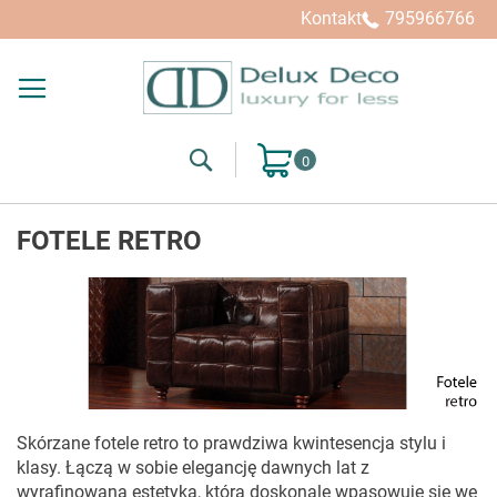
Kupuj wg
Kontakt
795966766
Search
Mój koszyk
FOTELE RETRO
Skórzane fotele retro to prawdziwa kwintesencja stylu i
klasy. Łączą w sobie elegancję dawnych lat z
wyrafinowaną estetyką, która doskonale wpasowuje się we