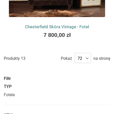
Chesterfield Skóra Vintage - Fotel
As
7 800,00 zł
low
as
Produkty
13
Pokaż
na stronę
Filtr
TYP
Fotele