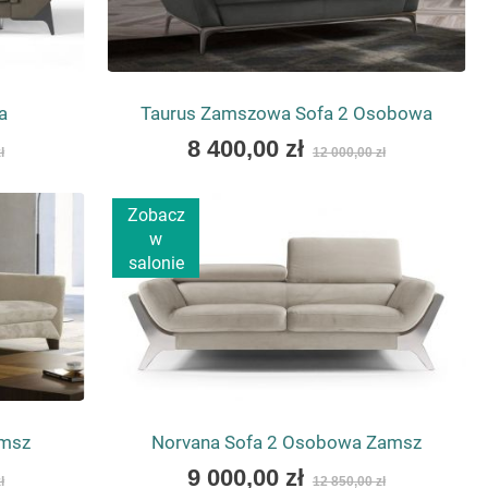
a
Taurus Zamszowa Sofa 2 Osobowa
As
8 400,00 zł
ł
12 000,00 zł
low
as
Zobacz
w
salonie
amsz
Norvana Sofa 2 Osobowa Zamsz
As
9 000,00 zł
ł
12 850,00 zł