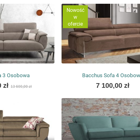
as
Nowość
w
ofercie
fa 3 Osobowa
Bacchus Sofa 4 Osobo
As
 zł
7 100,00 zł
13 600,00 zł
low
as