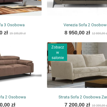
fa 3 Osobowa
Venezia Sofa 2 Osobow
As
0 zł
8 950,00 zł
15 100,00 zł
12 800,00 z
low
as
Zobacz
w
salonie
ofa 2 Osobowa
Strata Sofa 2 Osobowa Z
As
0,00 zł
7 200,00 zł
10 300,00 z