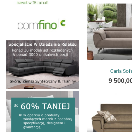
as
Carla So
As
9 500,00
low
as