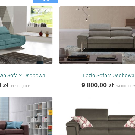
as
wa Sofa 2 Osobowa
Lazio Sofa 2 Osobowa
As
 zł
9 800,00 zł
11 500,00 zł
14 000,00 z
low
as