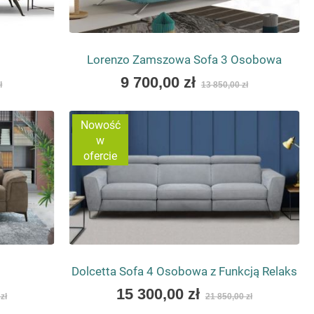
RA ZACHWYCA
sposób na stworzenie wnętrza, które inspiruje i zachwyca.
Lorenzo Zamszowa Sofa 3 Osobowa
ych momentów w Twoim życiu. Poznaj różnorodność wzorów w
As
9 700,00 zł
ł
13 850,00 zł
wy sposób.
low
as
Nowość
w
ofercie
Dolcetta Sofa 4 Osobowa z Funkcją Relaks
As
15 300,00 zł
zł
21 850,00 zł
low