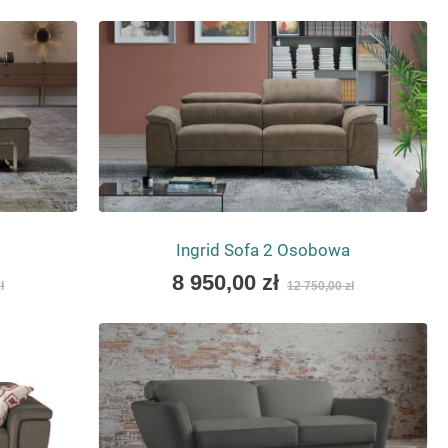
as
Ingrid Sofa 2 Osobowa
As
8 950,00 zł
ł
12 750,00 zł
low
as