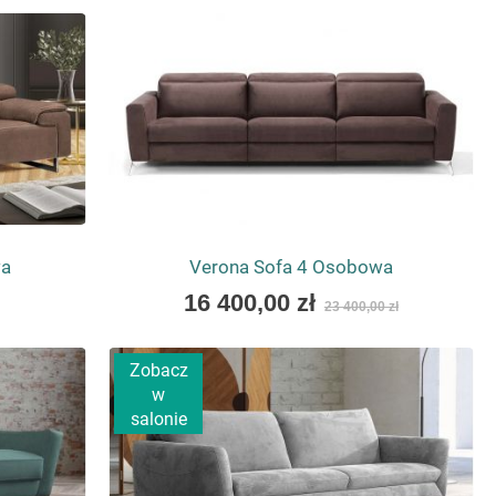
as
wa
Verona Sofa 4 Osobowa
As
16 400,00 zł
23 400,00 zł
low
as
Zobacz
w
salonie