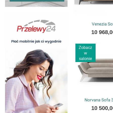
Venezia S
As
10 968,0
low
as
Zobacz
w
salonie
Norvana Sofa
As
10 500,0
low