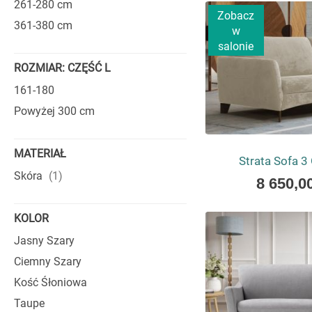
261-280 cm
proporcje, dzięki cze
Zobacz
wynik wieloletniego 
361-380 cm
w
STYL, KT
salonie
ROZMIAR: CZĘŚĆ L
Włoskie kanapy są j
161-180
precyzyjne detale
sp
Powyżej 300 cm
materiałów i formy, k
MATERIAŁ
MATERIAŁ
Strata Sofa 
Włoskie meble wyró
produkt
Skóra
1
As
8 650,00
odpornymi na codzi
low
dbałość o szczegóły 
as
KOLOR
FUNKCJON
Jasny Szary
Ciemny Szary
Nowoczesne włoskie k
siedziska czy schowki
Kość Śłoniowa
do wypoczynku, jak 
Taupe
pozwala na pełne odp