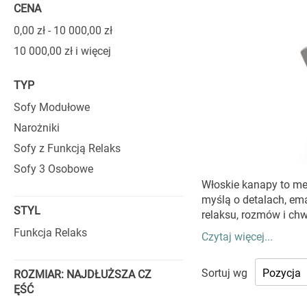
CENA
0,00 zł
-
10 000,00 zł
10 000,00 zł
i więcej
TYP
Sofy Modułowe
Narożniki
Sofy z Funkcją Relaks
Sofy 3 Osobowe
Włoskie kanapy to me
myślą o detalach, ema
STYL
relaksu, rozmów i chw
Funkcja Relaks
Czytaj więcej...
KANAPY W
Sortuj wg
ROZMIAR: NAJDŁUŻSZA CZ
Włoskie kanapy sły
ĘŚĆ
zaprojektowane opar