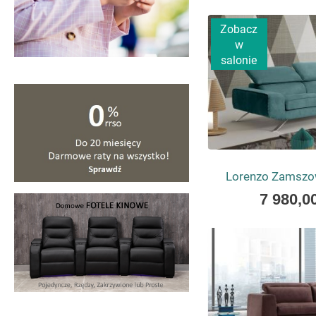
as
Zobacz
w
salonie
Lorenzo Zamszo
As
7 980,00
low
as