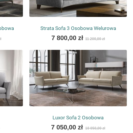
sobowa
Strata Sofa 3 Osobowa Welurowa
As
7 800,00 zł
ł
11 200,00 zł
low
as
a
Luxor Sofa 2 Osobowa
As
7 050,00 zł
ł
10 050,00 zł
low