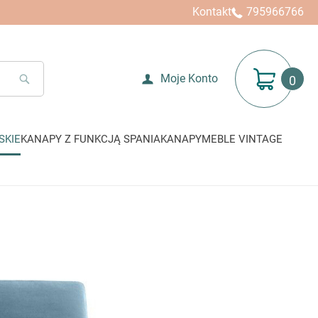
Kontakt
795966766
Mój koszyk
Moje Konto
SEARCH
SKIE
KANAPY Z FUNKCJĄ SPANIA
KANAPY
MEBLE VINTAGE