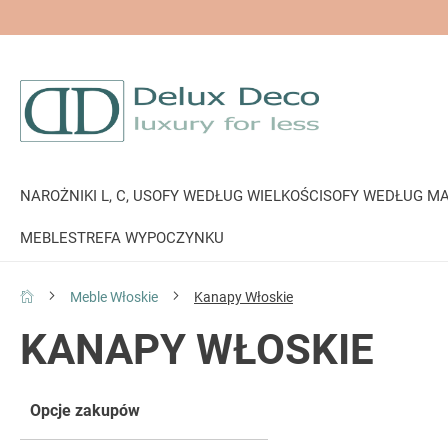
NAROŻNIKI L, C, U
SOFY WEDŁUG WIELKOŚCI
SOFY WEDŁUG MA
MEBLE
STREFA WYPOCZYNKU
Meble Włoskie
Kanapy Włoskie
KANAPY WŁOSKIE
Opcje zakupów