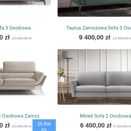
ofa 3 Osobowa
Taurus Zamszowa Sofa 3 O
As
0 zł
9 400,00 zł
15 600,00 zł
13 400,00 z
low
as
 3 Osobowa Zamsz
Mineli Sofa 2 Osobow
As
20 Rat
0 zł
6 400,00 zł
15 000,00 zł
9 150,00 z
low
0%