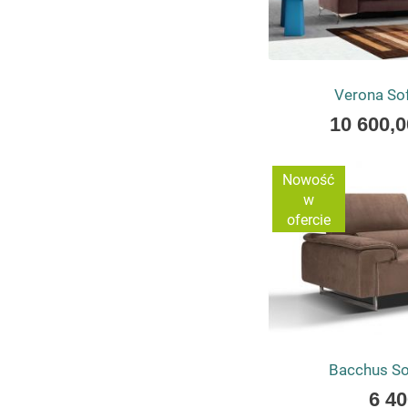
Verona So
As
10 600,0
low
as
Nowość
w
ofercie
Bacchus S
As
6 40