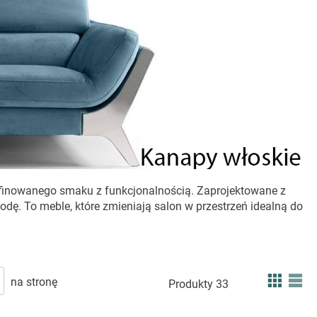
rafinowanego smaku z funkcjonalnością. Zaprojektowane z
dę. To meble, które zmieniają salon w przestrzeń idealną do
JA WYKONANIA
Zobac
Siatka
Lis
na stronę
Produkty
33
, które otulają swoim miękkim wypełnieniem, i starannie
jako
u. Włoscy projektanci stawiają na ergonomię i naturalne