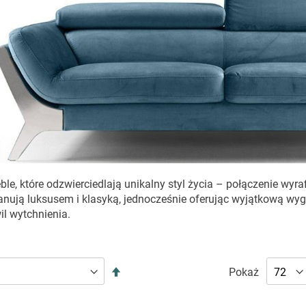
ble, które odzwierciedlają unikalny styl życia – połączenie wy
nują luksusem i klasyką, jednocześnie oferując wyjątkową wygo
il wytchnienia.
ŁOSKIE – WYGODA I PRECYZ
Ustaw
Pokaż
ną z harmonii pomiędzy designem a komfortem.
Siedziska
kierunek
cia zapewniają przyjemność podczas każdej chwili wypoczynk
malejący