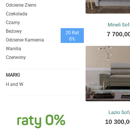
Odcienie Ziemi
WŁOSKIE 
Czekolada
Czarny
Każda włoska kanapa 
Mineli So
Wprowadź do swojego
Beżowy
As
20 Rat
7 700,00
naszej kolekcji kanap
low
0%
Odcienie Kamienia
as
Wanilia
Czerwony
MARKI
H and W
Lazio So
As
10 300,0
low