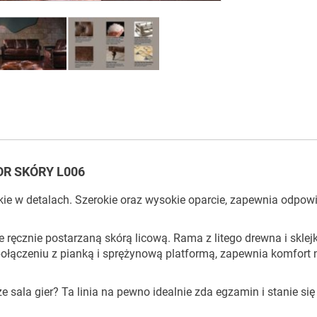
OR SKÓRY L006
ie w detalach. Szerokie oraz wysokie oparcie, zapewnia odpow
ręcznie postarzaną skórą licową. Rama z litego drewna i sklejk
 połączeniu z pianką i sprężynową platformą, zapewnia komfort 
ala gier? Ta linia na pewno idealnie zda egzamin i stanie się