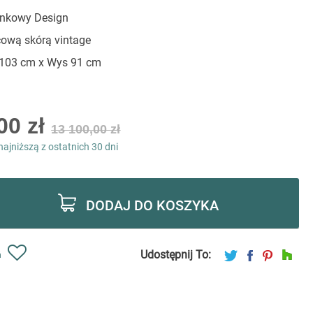
inkowy Design
cową skórą vintage
 103 cm x Wys 91 cm
00 zł
13 100,00 zł
najniższą z ostatnich 30 dni
DODAJ DO KOSZYKA
Udostępnij To:
ń