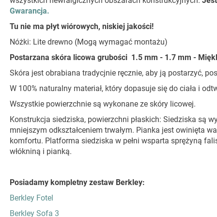
wszystkich newralgicznych obszarach konstrukcyjnych.
Jest
Gwarancja.
Tu nie ma płyt wiórowych, niskiej jakości!
Nóżki: Lite drewno (Mogą wymagać montażu)
Postarzana skóra licowa grubości 1.5 mm - 1.7 mm - Miękk
Skóra jest obrabiana tradycjnie ręcznie, aby ją postarzyć, p
W 100% naturalny materiał, który dopasuje się do ciała i od
Wszystkie powierzchnie są wykonane ze skóry licowej.
Konstrukcja siedziska, powierzchni płaskich: Siedziska są 
mniejszym odkształceniem trwałym. Pianka jest owinięta wa
komfortu. Platforma siedziska w pełni wsparta sprężyną fal
włókniną i pianką.
Posiadamy kompletny zestaw Berkley:
Berkley Fotel
Berkley Sofa 3