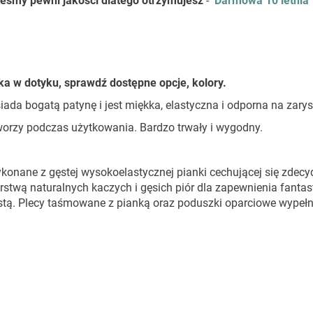
eśmy pewni jakości dlatego otrzymujesz
-
Darmowa 10 letnia
a w dotyku, sprawdź dostępne opcje, kolory.
osiada bogatą patynę i jest miękka, elastyczna i odporna na zary
tworzy podczas użytkowania. Bardzo trwały i wygodny.
wykonane z gęstej wysokoelastycznej pianki cechującej się zdec
rstwą naturalnych kaczych i gęsich piór dla zapewnienia fanta
istą. Plecy taśmowane z pianką oraz poduszki oparciowe wypeł