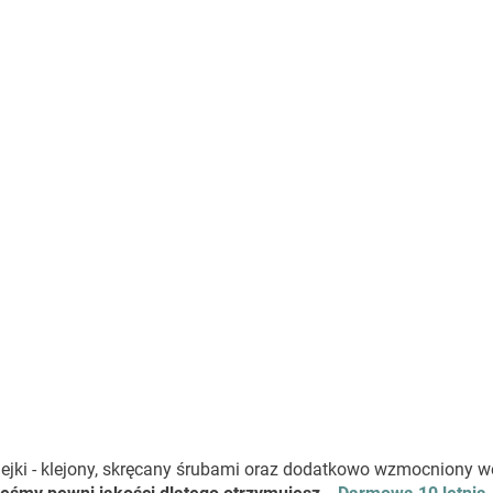
klejki - klejony, skręcany śrubami oraz dodatkowo wzmocniony w