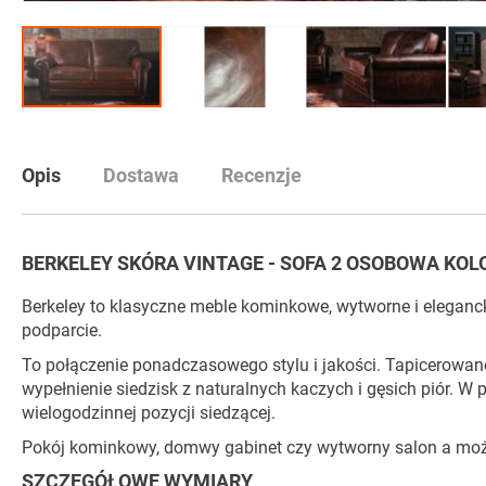
Przejdź
na
początek
Opis
Dostawa
Recenzje
galerii
BERKELEY SKÓRA VINTAGE - SOFA 2 OSOBOWA KOL
Berkeley to klasyczne meble kominkowe, wytworne i eleganck
podparcie.
To połączenie ponadczasowego stylu i jakości. Tapicerowane 
wypełnienie siedzisk z naturalnych kaczych i gęsich piór. W
wielogodzinnej pozycji siedzącej.
Pokój kominkowy, domwy gabinet czy wytworny salon a może s
SZCZEGÓŁOWE WYMIARY