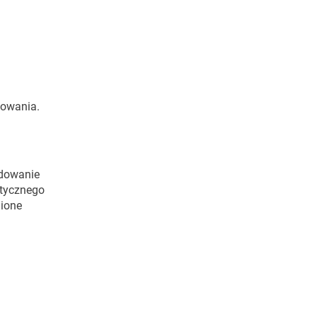
sowania.
ydowanie
stycznego
nione