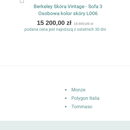
Dodaj
Berkeley Skóra Vintage - Sofa 3
do
koszyka
Osobowa kolor skóry L006
Special
15 200,00 zł
16 800,00 zł
Price
podana cena jest najniższą z ostatnich 30 dni
Monze
Polygon Italia
Tommaso