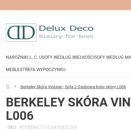
NAROŻNIKI L, C, U
SOFY WEDŁUG WIELKOŚCI
SOFY WEDŁUG MA
MEBLE
STREFA WYPOCZYNKU
Berkeley Skóra Vintage - Sofa 2 Osobowa kolor skóry L006
BERKELEY SKÓRA VIN
L006
SKU
SFBERK2TGCHA1082L006