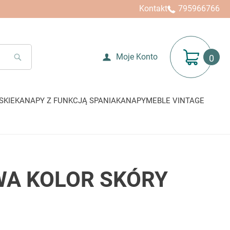
Kontakt
795966766
Mój koszyk
Moje Konto
SEARCH
SKIE
KANAPY Z FUNKCJĄ SPANIA
KANAPY
MEBLE VINTAGE
WA KOLOR SKÓRY