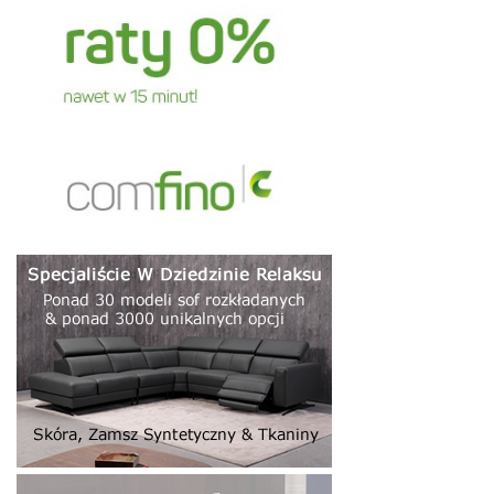
klasycznym wydaniu
. Każdy powinien dopasować dane
rozwiązanie do swojej przestrzeni. Jeśli potrzebujemy
dodatkowej przestrzeni do snu, można spojrzeć na
włoskie
sofy rozkładane.
Jeśli ktoś chce dużo miejsca, idealny
będzie
narożnik włoski
o sporych wymiarach. Wszystkie
narożniki nowoczesne włoskie
to produkty, które są w
stanie zadowolić najbardziej nawet wymagających
klientów.
Meble Khobus - narożniki do salonu
Meble Khobus - narożniki do salonu
, to właśnie możemy
polecić i zapewnić, że taka opcja będzie godną uwagi dla
wszystkich odbiorców naszych mebli. Polecamy
nowoczesne narożniki włoskie
narożnik z włoskim stelażem
narożniki w stylu włoskim
Narożnik stelaż włoski warszawa
to opcja dla osób