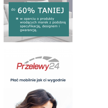
ceniących sobie jakość, a jeśli do tego mają iść niskie ceny,
to warto spojrzeć na
narożniki włoskie wyprzedaż
. Każda
opcja, czy to
kanapa włoska
, fotel czy narożnik - wszystko
będzie idealnie pasować w każdego rodzaju wnętrzu
Państwa domów czy mieszkań.