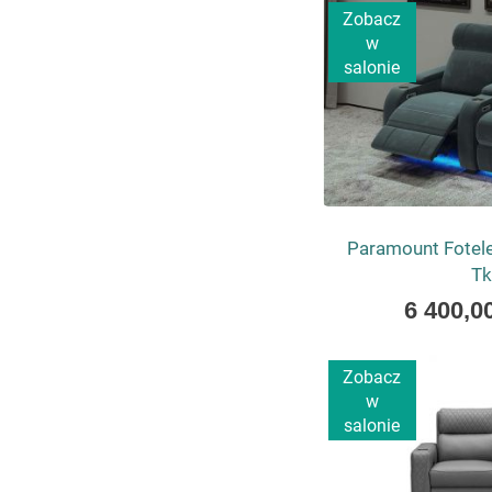
Zobacz
w
salonie
Paramount Fotele
Tk
As
6 400,00
low
as
Zobacz
w
salonie