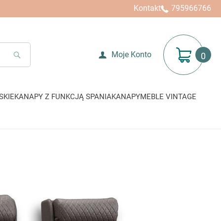
Kontakt
795966766
Mój koszyk
Moje Konto
SEARCH
SKIE
KANAPY Z FUNKCJĄ SPANIA
KANAPY
MEBLE VINTAGE