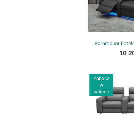
Paramount Fotele
As
10 2
low
as
Zobacz
w
salonie