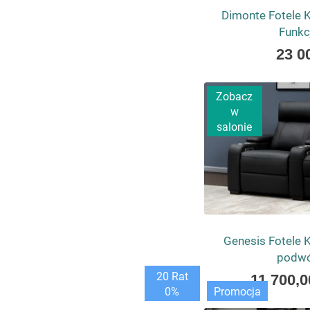
Dimonte Fotele K
Funkc
As
23 0
low
as
Zobacz
w
salonie
Genesis Fotele K
podwój
As
20 Rat
11 700,0
low
0%
Promocja
as