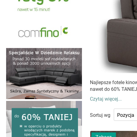
Najlepsze fotele kino
nawet do 60% TANIEJ 
Czytaj więcej...
FOTELE K
Sortuj wg
Od dłuższego czasu w
najlepsze na rynku pr
bardzo ważny, równie