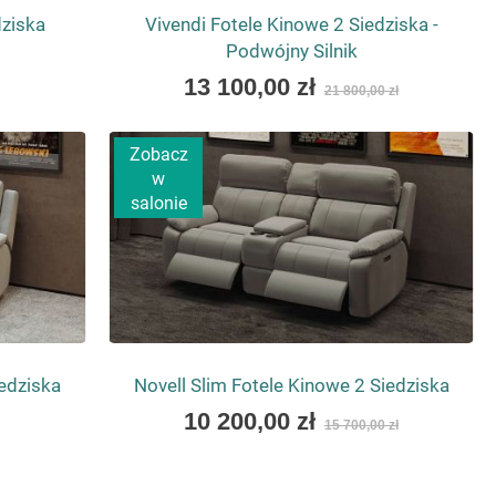
dziska
Vivendi Fotele Kinowe 2 Siedziska -
Podwójny Silnik
As
13 100,00 zł
21 800,00 zł
low
as
Zobacz
w
salonie
iedziska
Novell Slim Fotele Kinowe 2 Siedziska
As
10 200,00 zł
15 700,00 zł
low
as