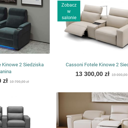
Zobacz
w
salonie
 Kinowe 2 Siedziska
Cassoni Fotele Kinowe 2 Sie
anina
As
13 300,00 zł
19 000,00 
low
 zł
10 700,00 zł
as