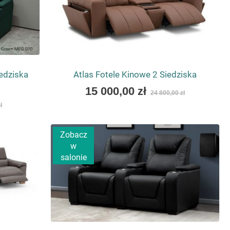
edziska
Atlas Fotele Kinowe 2 Siedziska
As
15 000,00 zł
24 800,00 zł
low
ł
as
Zobacz
w
salonie