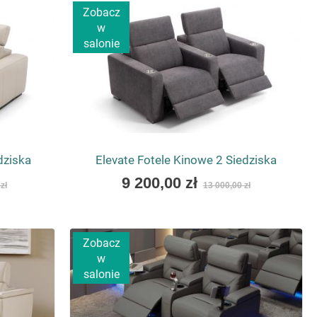
Zobacz
w
salonie
dziska
Elevate Fotele Kinowe 2 Siedziska
As
9 200,00 zł
zł
13 000,00 zł
low
as
Zobacz
w
salonie