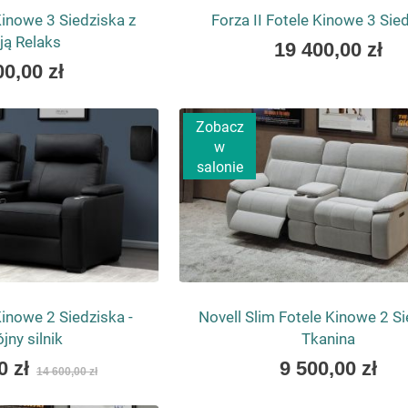
inowe 3 Siedziska z
Forza II Fotele Kinowe 3 Sie
ją Relaks
As
19 400,00 zł
low
00,00 zł
as
Zobacz
w
salonie
inowe 2 Siedziska -
Novell Slim Fotele Kinowe 2 S
ny silnik
Tkanina
As
0 zł
9 500,00 zł
14 600,00 zł
low
as