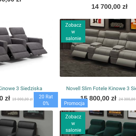
As
14 700,00 zł
ktyczne udogodnienia, takie jak barek, uchwyty na napoje
low
wybranego modelu.
as
Zobacz
 sofa kinowa — co wybrać?
w
salonie
gdy zależy Ci na indywidualnym miejscu dla każdego widza. Jeś
 Oba rozwiązania można też łączyć w jednej aranżacji kina dom
Kinowe 3 Siedziska
Novell Slim Fotele Kinowe 3 S
As
20 Rat
0 zł
15 800,00 zł
19 000,00 zł
24 300,00 
low
0%
Promocja
as
Zobacz
w
salonie