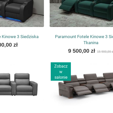
 Kinowe 3 Siedziska
Paramount Fotele Kinowe 3 Si
Tkanina
00,00 zł
As
9 500,00 zł
15 900,00 z
low
as
Zobacz
w
salonie