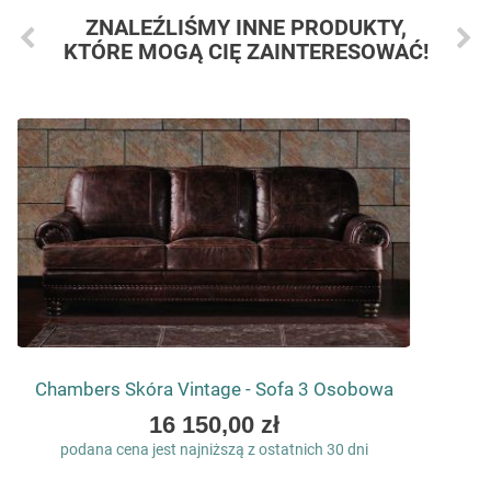
ZNALEŹLIŚMY INNE PRODUKTY,
KTÓRE MOGĄ CIĘ ZAINTERESOWAĆ!
Chambers Skóra Vintage - Sofa 3 Osobowa
As
16 150,00 zł
low
podana cena jest najniższą z ostatnich 30 dni
as