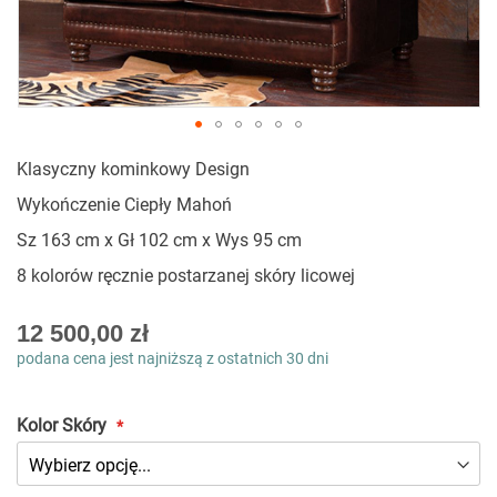
Przejdź
Klasyczny kominkowy Design
na
początek
Wykończenie Ciepły Mahoń
galerii
Sz 163 cm x Gł 102 cm x Wys 95 cm
8 kolorów ręcznie postarzanej skóry licowej
As
12 500,00 zł
low
podana cena jest najniższą z ostatnich 30 dni
as
Kolor Skóry