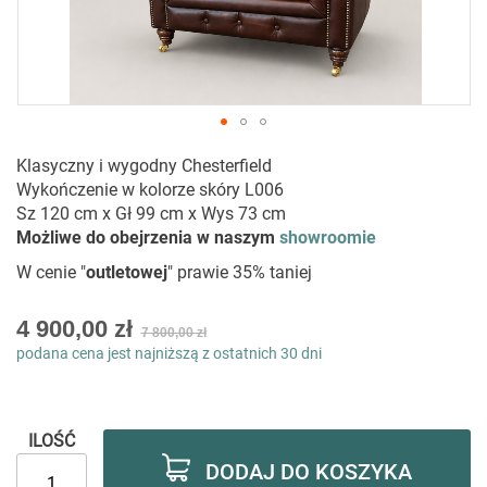
Przejdź
Klasyczny i wygodny Chesterfield
na
Wykończenie w kolorze skóry L006
początek
Sz 120 cm x Gł 99 cm x Wys 73 cm
galerii
Możliwe do obejrzenia w naszym
showroomie
W cenie "
outletowej
" prawie 35% taniej
Special
4 900,00 zł
7 800,00 zł
Price
podana cena jest najniższą z ostatnich 30 dni
ILOŚĆ
DODAJ DO KOSZYKA