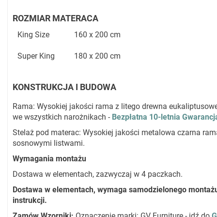
ROZMIAR MATERACA
King Size
160 x 200 cm
Super King
180 x 200 cm
KONSTRUKCJA I BUDOWA
Rama: Wysokiej jakości rama z litego drewna eukaliptus
we wszystkich narożnikach -
Bezpłatna 10-letnia Gwarancj
Stelaż pod materac: Wysokiej jakości metalowa czarna ram
sosnowymi listwami.
Wymagania montażu
Dostawa w elementach, zazwyczaj w 4 paczkach.
Dostawa w elementach, wymaga samodzielonego montażu
instrukcji.
Zamów Wzorniki:
Oznaczenie marki: GV Furniture - idź do
G