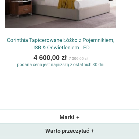
Corinthia Tapicerowane Łóżko z Pojemnikiem,
USB & Oświetleniem LED
As
4 600,00 zł
7 300,00 zł
low
podana cena jest najniższą z ostatnich 30 dni
as
Marki
Warto przeczytać