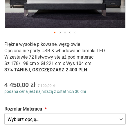
Przejdź
Piękne wysokie pikowane, węzgłowie
na
Opcjonalnie porty USB & wbudowane lampki LED
początek
W zestawie 72 listwowy stelaż pod materac
galerii
Sz 178/198 cm x Gł 221 cm x Wys 104 cm
37% TANIEJ, OSZCZĘDZASZ 2 400 PLN
As
4 450,00 zł
7 100,00 zł
low
podana cena jest najniższą z ostatnich 30 dni
as
Rozmiar Materaca