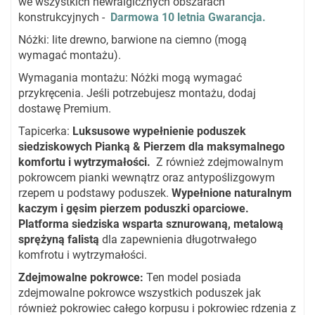
we wszystkich newralgicznych obszarach
konstrukcyjnych -
Darmowa 10 letnia Gwarancja.
Nóżki: lite drewno, barwione na ciemno (mogą
wymagać montażu).
Wymagania montażu: Nóżki mogą wymagać
przykręcenia. Jeśli potrzebujesz montażu, dodaj
dostawę Premium.
Tapicerka:
Luksusowe wypełnienie poduszek
siedziskowych Pianką & Pierzem dla maksymalnego
komfortu i wytrzymałości.
Z również zdejmowalnym
pokrowcem pianki wewnątrz oraz antypoślizgowym
rzepem u podstawy poduszek.
Wypełnione naturalnym
kaczym i gęsim pierzem poduszki oparciowe.
Platforma siedziska wsparta sznurowaną, metalową
sprężyną falistą
dla zapewnienia długotrwałego
komfrotu i wytrzymałości.
Zdejmowalne pokrowce:
Ten model posiada
zdejmowalne pokrowce wszystkich poduszek jak
również pokrowiec całego korpusu i pokrowiec rdzenia z