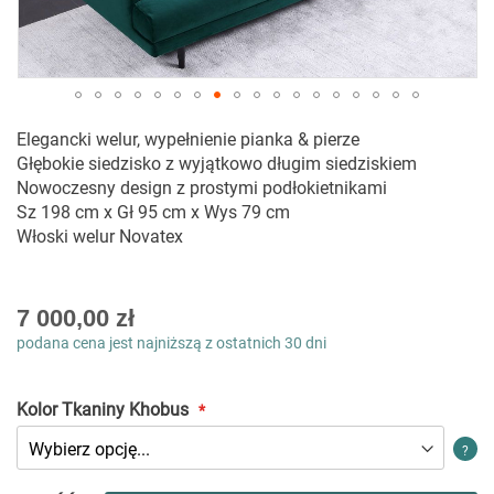
Przejdź
Elegancki welur, wypełnienie pianka & pierze
na
Głębokie siedzisko z wyjątkowo długim siedziskiem
początek
Nowoczesny design z prostymi podłokietnikami
galerii
Sz 198 cm x Gł 95 cm x Wys 79 cm
Włoski welur Novatex
As
7 000,00 zł
low
podana cena jest najniższą z ostatnich 30 dni
as
Kolor Tkaniny Khobus
?