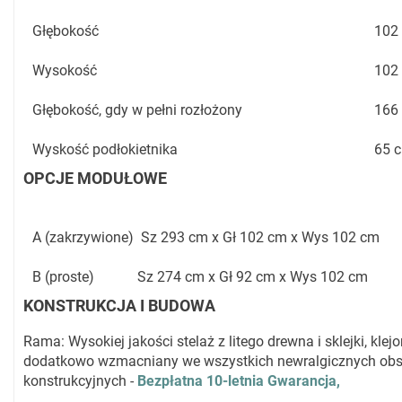
Głębokość
102
Wysokość
102
Głębokość, gdy w pełni rozłożony
166
Wyskość podłokietnika
65 
OPCJE MODUŁOWE
A (zakrzywione) Sz 293 cm x Gł 102 cm x Wys 102 cm
B (proste) Sz 274 cm x Gł 92 cm x Wys 102 cm
KONSTRUKCJA I BUDOWA
Rama: Wysokiej jakości stelaż z litego drewna i sklejki, klejo
dodatkowo wzmacniany we wszystkich newralgicznych ob
konstrukcyjnych -
Bezpłatna 10-letnia Gwarancja,