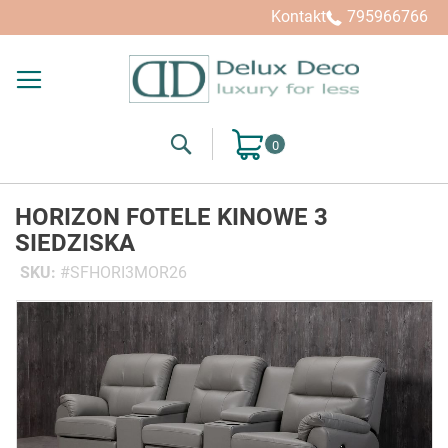
Kontakt
795966766
Search
Mój koszyk
HORIZON FOTELE KINOWE 3
SIEDZISKA
SKU
SFHORI3MOR26
Przejdź
na
koniec
galerii