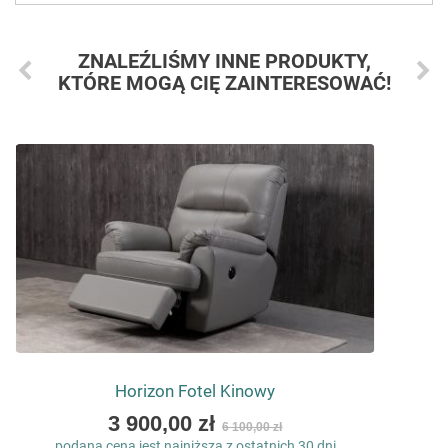
ZNALEŹLIŚMY INNE PRODUKTY,
KTÓRE MOGĄ CIĘ ZAINTERESOWAĆ!
Horizon Fotel Kinowy
As
3 900,00 zł
6 100,00 zł
low
podana cena jest najniższą z ostatnich 30 dni