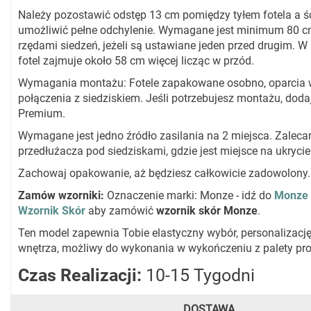
Należy pozostawić odstęp 13 cm pomiędzy tyłem fotela a ś
umożliwić pełne odchylenie. Wymagane jest minimum 80 
rzędami siedzeń, jeżeli są ustawiane jeden przed drugim. W 
fotel zajmuje około 58 cm więcej licząc w przód.
Wymagania montażu: Fotele zapakowane osobno, oparcia
połączenia z siedziskiem. Jeśli potrzebujesz montażu, dod
Premium.
Wymagane jest jedno źródło zasilania na 2 miejsca. Zalec
przedłużacza pod siedziskami, gdzie jest miejsce na ukrycie
Zachowaj opakowanie, aż będziesz całkowicie zadowolony.
Zamów wzorniki:
Oznaczenie marki: Monze - idź do
Monze 
Wzornik Skór
aby zamówić
wzornik skór Monze
.
Ten model zapewnia Tobie elastyczny wybór, personalizację
wnętrza, możliwy do wykonania w wykończeniu z palety pr
Czas Realizacji:
10-15 Tygodni
DOSTAWA