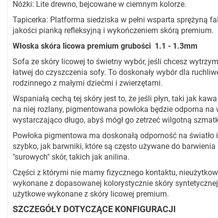
Nóżki: Lite drewno, bejcowane w ciemnym kolorze.
Tapicerka: Platforma siedziska w pełni wsparta sprężyną fa
jakości pianką refleksyjną i wykończeniem skórą premium.
Włoska skóra licowa premium grubości 1.1 - 1.3mm
Sofa ze skóry licowej to świetny wybór, jeśli chcesz wytrzymał
łatwej do czyszczenia sofy. To doskonały wybór dla ruchl
rodzinnego z małymi dziećmi i zwierzętami.
Wspaniałą cechą tej skóry jest to, że jeśli płyn, taki jak kaw
na niej rozlany, pigmentowana powłoka będzie odporna na 
wystarczająco długo, abyś mógł go zetrzeć wilgotną szmat
Powłoka pigmentowa ma doskonałą odporność na światło i 
szybko, jak barwniki, które są często używane do barwieni
"surowych" skór, takich jak anilina.
Części z którymi nie mamy fizycznego kontaktu, nieużytkowe
wykonane z dopasowanej kolorystycznie skóry syntetycznej,
użytkowe wykonane z skóry licowej premium.
SZCZEGÓŁY DOTYCZĄCE KONFIGURACJI