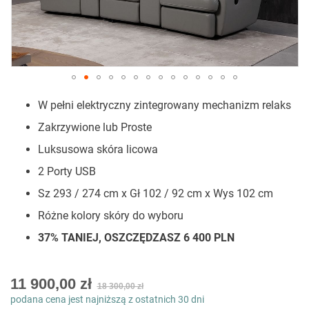
Przejdź
W pełni elektryczny zintegrowany mechanizm relaks
na
początek
Zakrzywione lub Proste
galerii
Luksusowa skóra licowa
2 Porty USB
Sz 293 / 274 cm x Gł 102 / 92 cm x Wys 102 cm
Różne kolory skóry do wyboru
37% TANIEJ, OSZCZĘDZASZ 6 400 PLN
As
11 900,00 zł
18 300,00 zł
low
podana cena jest najniższą z ostatnich 30 dni