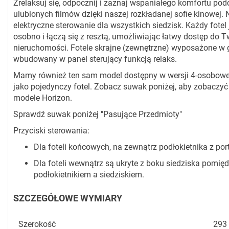
Zrelaksuj się, odpocznij i zaznaj wspaniałego komfortu po
ulubionych filmów dzięki naszej rozkładanej sofie kinowej. 
elektryczne sterowanie dla wszystkich siedzisk. Każdy fotel
osobno i łączą się z resztą, umożliwiając łatwy dostęp do T
nieruchomości. Fotele skrajne (zewnętrzne) wyposażone w 
wbudowany w panel sterujący funkcją relaks.
Mamy również ten sam model dostępny w wersji 4-osobowej
jako pojedynczy fotel. Zobacz suwak poniżej, aby zobaczyć
modele Horizon.
Sprawdź suwak poniżej "Pasujące Przedmioty"
Przyciski sterowania:
Dla foteli końcowych, na zewnątrz podłokietnika z po
Dla foteli wewnątrz są ukryte z boku siedziska pomię
podłokietnikiem a siedziskiem.
SZCZEGÓŁOWE WYMIARY
Szerokość
293