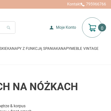
Kontakt
795966766
Mój koszyk
Moje Konto
SEARCH
SKIE
KANAPY Z FUNKCJĄ SPANIA
KANAPY
MEBLE VINTAGE
ECH NA NÓŻKACH
ętrze & korpus