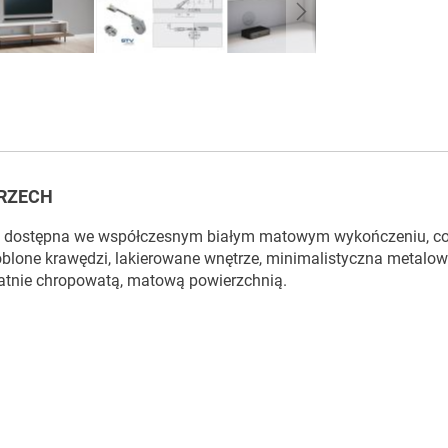
ORZECH
jest dostępna we współczesnym białym matowym wykończeniu, co
lone krawędzi, lakierowane wnętrze, minimalistyczna metalo
atnie chropowatą, matową powierzchnią.