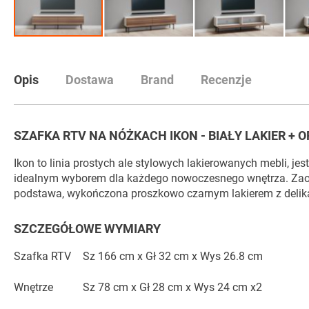
Przejdź
na
początek
Opis
Dostawa
Brand
Recenzje
galerii
SZAFKA RTV NA NÓŻKACH IKON - BIAŁY LAKIER + 
Ikon to linia prostych ale stylowych lakierowanych mebli, 
idealnym wyborem dla każdego nowoczesnego wnętrza. Zaob
podstawa, wykończona proszkowo czarnym lakierem z delik
SZCZEGÓŁOWE WYMIARY
Szafka RTV
Sz 166 cm x Gł 32 cm x Wys 26.8 cm
Wnętrze
Sz 78 cm x Gł 28 cm x Wys 24 cm x2