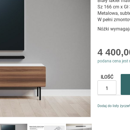
Biały lakier ma
Sz 166 cm x Gł
Metalowa, subt
W pełni zmont
Nóżki wymagaj
4 400,0
podana cena jest 
ILOŚĆ
Dodaj do listy życze