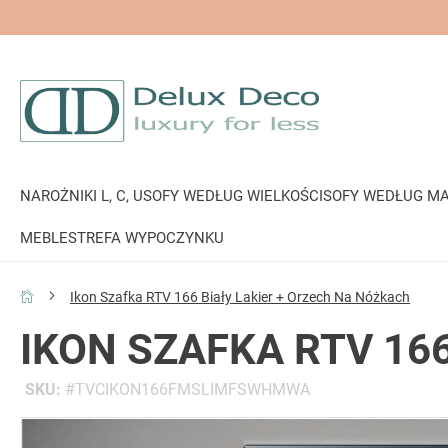
NAROŻNIKI L, C, U
SOFY WEDŁUG WIELKOŚCI
SOFY WEDŁUG MA
MEBLE
STREFA WYPOCZYNKU
Ikon Szafka RTV 166 Biały Lakier + Orzech Na Nóżkach
IKON SZAFKA RTV 16
SKU
TVCIKON166FMSLIMFSWHMWA
Przejdź