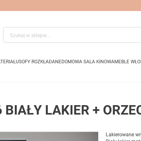
TERIAŁU
SOFY ROZKŁADANE
DOMOWA SALA KINOWA
MEBLE WŁO
6 BIAŁY LAKIER + ORZ
Lakierowane wn