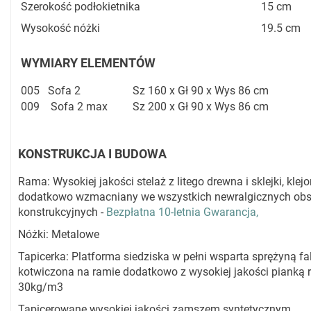
Szerokość podłokietnika
15 cm
Wysokość nóżki
19.5 cm
WYMIARY ELEMENTÓW
005
Sofa 2
Sz 160 x Gł 90 x Wys 86 cm
009
Sofa 2 max
Sz 200 x Gł 90 x Wys 86 cm
KONSTRUKCJA I BUDOWA
Rama: Wysokiej jakości stelaż z litego drewna i sklejki, klejo
dodatkowo wzmacniany we wszystkich newralgicznych ob
konstrukcyjnych -
Bezpłatna 10-letnia Gwarancja,
Nóżki: Metalowe
Tapicerka: Platforma siedziska w pełni wsparta sprężyną fal
kotwiczona na ramie dodatkowo z wysokiej jakości pianką r
30kg/m3
Tapicerowane wysokiej jakości zamszem syntetycznym.