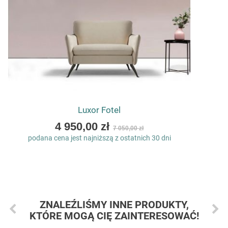
Luxor Fotel
As
4 950,00 zł
7 050,00 zł
low
podana cena jest najniższą z ostatnich 30 dni
as
ZNALEŹLIŚMY INNE PRODUKTY,
KTÓRE MOGĄ CIĘ ZAINTERESOWAĆ!