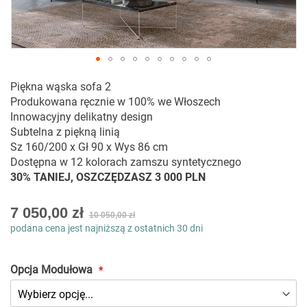
Przejdź
Piękna wąska sofa 2
na
Produkowana ręcznie w 100% we Włoszech
początek
Innowacyjny delikatny design
galerii
Subtelna z piękną linią
Sz 160/200 x Gł 90 x Wys 86 cm
Dostępna w 12 kolorach zamszu syntetycznego
30% TANIEJ, OSZCZĘDZASZ 3 000 PLN
As
7 050,00 zł
10 050,00 zł
low
podana cena jest najniższą z ostatnich 30 dni
as
Opcja Modułowa