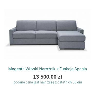
Magenta Włoski Narożnik z Funkcją Spania
As
13 500,00 zł
low
podana cena jest najniższą z ostatnich 30 dni
as