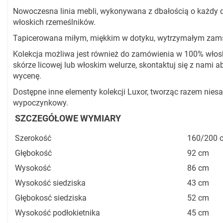
Nowoczesna linia mebli, wykonywana z dbałością o każdy d
włoskich rzemeślników.
Tapicerowana miłym, miękkim w dotyku, wytrzymałym za
Kolekcja możliwa jest również do zamówienia w 100% włosk
skórze licowej lub włoskim welurze, skontaktuj się z nami 
wycenę.
Dostępne inne elementy kolekcji Luxor, tworząc razem nie
wypoczynkowy.
SZCZEGÓŁOWE WYMIARY
Szerokość
160/200 
Głębokość
92 cm
Wysokość
86 cm
Wysokość siedziska
43 cm
Głębokosć siedziska
52 cm
Wysokość podłokietnika
45 cm