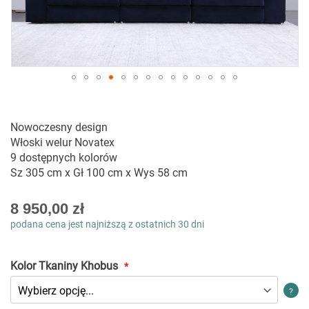
Przejdź
na
początek
Nowoczesny design
galerii
Włoski welur Novatex
9 dostępnych kolorów
Sz 305 cm x Gł 100 cm x Wys 58 cm
As
8 950,00 zł
low
podana cena jest najniższą z ostatnich 30 dni
as
Kolor Tkaniny Khobus
?