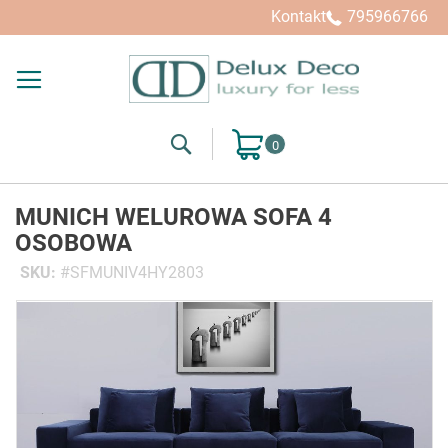
Kontakt
795966766
Search
Mój koszyk
MUNICH WELUROWA SOFA 4
OSOBOWA
SKU
SFMUNIV4HY2803
Przejdź
na
koniec
galerii