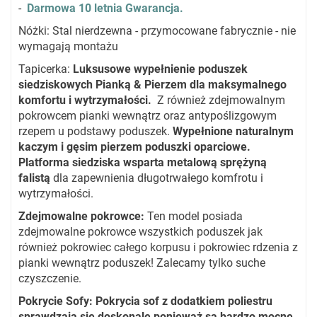
-
Darmowa 10 letnia Gwarancja.
Nóżki: Stal nierdzewna - przymocowane fabrycznie - nie
wymagają montażu
Tapicerka:
Luksusowe wypełnienie poduszek
siedziskowych Pianką & Pierzem dla maksymalnego
komfortu i wytrzymałości.
Z również zdejmowalnym
pokrowcem pianki wewnątrz oraz antypoślizgowym
rzepem u podstawy poduszek.
Wypełnione naturalnym
kaczym i gęsim pierzem poduszki oparciowe.
Platforma siedziska wsparta metalową sprężyną
falistą
dla zapewnienia długotrwałego komfrotu i
wytrzymałości.
Zdejmowalne pokrowce
:
Ten model posiada
zdejmowalne pokrowce wszystkich poduszek jak
również pokrowiec całego korpusu i pokrowiec rdzenia z
pianki wewnątrz poduszek! Zalecamy tylko suche
czyszczenie.
Pokrycie Sofy: Pokrycia sof z dodatkiem poliestru
sprawdzają się doskonale ponieważ są bardzo mocne,