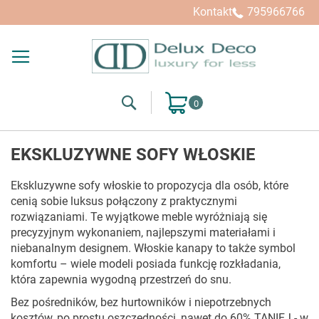
Kupuj wg
Kontakt
795966766
Search
Mój koszyk
EKSKLUZYWNE SOFY WŁOSKIE
Ekskluzywne sofy włoskie to propozycja dla osób, które
cenią sobie luksus połączony z praktycznymi
rozwiązaniami. Te wyjątkowe meble wyróżniają się
precyzyjnym wykonaniem, najlepszymi materiałami i
niebanalnym designem. Włoskie kanapy to także symbol
komfortu – wiele modeli posiada funkcję rozkładania,
która zapewnia wygodną przestrzeń do snu.
Bez pośredników, bez hurtowników i niepotrzebnych
kosztów, po prostu oszczędności, nawet do 60% TANIEJ - w