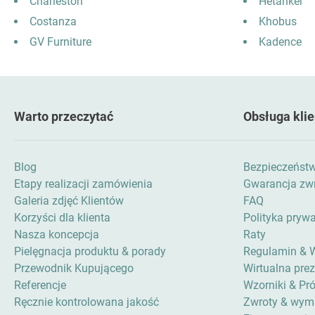
Charleston
Hetanker
Costanza
Khobus
GV Furniture
Kadence
Warto przeczytać
Obsługa klie
Blog
Bezpieczeńst
Etapy realizacji zamówienia
Gwarancja zwr
Galeria zdjęć Klientów
FAQ
Korzyści dla klienta
Polityka pryw
Nasza koncepcja
Raty
Pielęgnacja produktu & porady
Regulamin & 
Przewodnik Kupującego
Wirtualna pre
Referencje
Wzorniki & Pró
Ręcznie kontrolowana jakość
Zwroty & wym