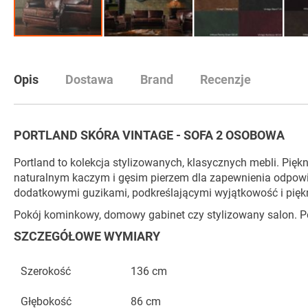
Przejdź
na
początek
Opis
Dostawa
Brand
Recenzje
galerii
PORTLAND SKÓRA VINTAGE - SOFA 2 OSOBOWA
Portland to kolekcja stylizowanych, klasycznych mebli. Pięk
naturalnym kaczym i gęsim pierzem dla zapewnienia odpowiedn
dodatkowymi guzikami, podkreślającymi wyjątkowość i pię
Pokój kominkowy, domowy gabinet czy stylizowany salon. Po
SZCZEGÓŁOWE WYMIARY
Szerokość
136 cm
Głębokość
86 cm