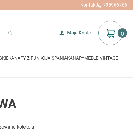
Kontakt
795966766
Mój koszyk
Moje Konto
SEARCH
SKIE
KANAPY Z FUNKCJĄ SPANIA
KANAPY
MEBLE VINTAGE
OWA
izowana kolekcja