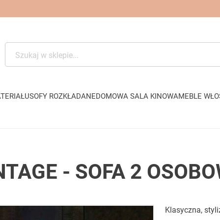
TERIAŁU
SOFY ROZKŁADANE
DOMOWA SALA KINOWA
MEBLE WŁO
NTAGE - SOFA 2 OSOB
Klasyczna, styl