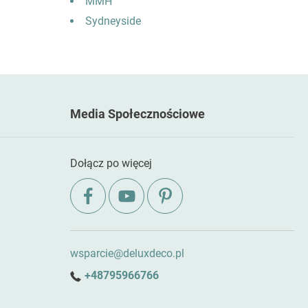
MMH
Sydneyside
Media Społecznościowe
Dołącz po więcej
wsparcie@deluxdeco.pl
+48795966766