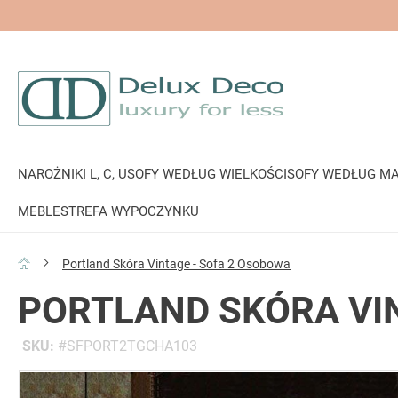
NAROŻNIKI L, C, U
SOFY WEDŁUG WIELKOŚCI
SOFY WEDŁUG MA
MEBLE
STREFA WYPOCZYNKU
Portland Skóra Vintage - Sofa 2 Osobowa
PORTLAND SKÓRA VI
SKU
SFPORT2TGCHA103
Przejdź