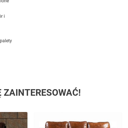
nione
r i
palety
Ę ZAINTERESOWAĆ!