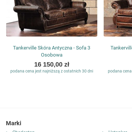
Tankerville Skóra Antyczna - Sofa 3
Tankervil
Osobowa
As
16 150,00 zł
low
podana cena jest najniższą z ostatnich 30 dni
podana cena j
as
Marki