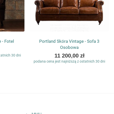
 - Fotel
Portland Skóra Vintage - Sofa 3
Osobowa
As
11 200,00 zł
tatnich 30 dni
low
podana cena jest najniższą z ostatnich 30 dni
as