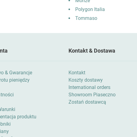
Monze
Polygon Italia
Tommaso
nta
Kontakt & Dostawa
wo & Gwarancje
Kontakt
otu pieniędzy
Koszty dostawy
International orders
atności
Showroom Piaseczno
Zostań dostawcą
Warunki
zentacja produktu
bniki
iany