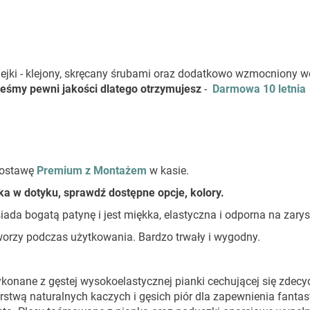
klejki - klejony, skręcany śrubami oraz dodatkowo wzmocniony w
eśmy pewni jakości dlatego otrzymujesz
-
Darmowa 10 letnia
dostawę
Premium z Montażem
w kasie.
a w dotyku, sprawdź dostępne opcje, kolory.
osiada bogatą patynę i jest miękka, elastyczna i odporna na zary
tworzy podczas użytkowania. Bardzo trwały i wygodny.
wykonane z gęstej wysokoelastycznej pianki cechującej się zdec
rstwą naturalnych kaczych i gęsich piór dla zapewnienia fanta