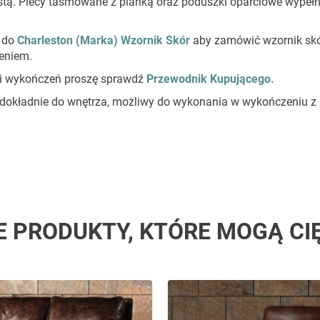
istą. Plecy taśmowane z pianką oraz poduszki oparciowe wypeł
ź do
Charleston
(Marka) Wzornik Skór
aby zamówić wzornik skó
eniem.
stki wykończeń proszę sprawdź
Przewodnik Kupującego.
 dokładnie do wnętrza, możliwy do wykonania w wykończeniu z 
E PRODUKTY, KTÓRE MOGĄ CI