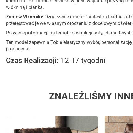
komfortu. Platforma siedziska w pełni wsparta sprężyną fal
włókniną i pianką.
Zamów Wzorniki:
Oznaczenie marki: Charleston Leather- id
przetestować je we własnym otoczeniu z docelowym oświetl
Po więcej informacji na temat konstrukcji sofy, charaktery
Ten model zapewnia Tobie elastyczny wybór, personalizację
producenta.
Czas Realizacji:
12-17 tygodni
ZNALEŹLIŚMY INN