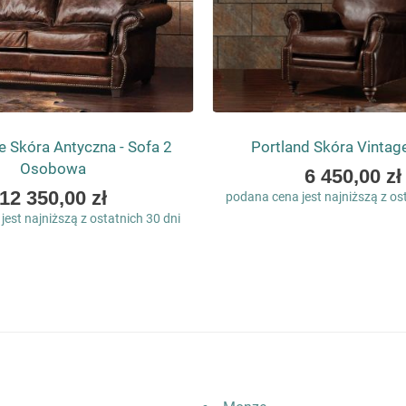
le Skóra Antyczna - Sofa 2
Portland Skóra Vintage
Osobowa
As
6 450,00 zł
low
As
12 350,00 zł
podana cena jest najniższą z os
as
low
est najniższą z ostatnich 30 dni
as