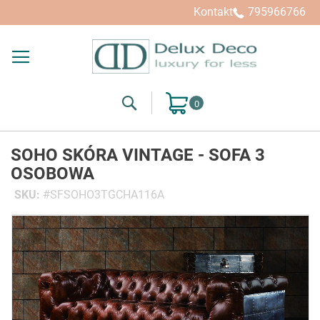
Kontakt
795966766
Search
Mój koszyk
SOHO SKÓRA VINTAGE - SOFA 3
OSOBOWA
SKU
SFSOHO3TGCHA116A
Przejdź
na
koniec
galerii