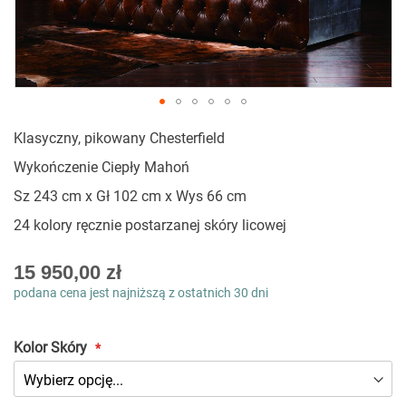
Przejdź
Klasyczny, pikowany Chesterfield
na
początek
Wykończenie Ciepły Mahoń
galerii
Sz 243 cm x Gł 102 cm x Wys 66 cm
24 kolory ręcznie postarzanej skóry licowej
As
15 950,00 zł
low
podana cena jest najniższą z ostatnich 30 dni
as
Kolor Skóry