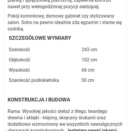
pianką i sprężynową platformą, zapewnia komfort
nawet przy wielogodzinnej pozycji siedzącej.
Pokój kominkowy, domowy gabinet czy stylizowany
salon. Soho na pewno idealnie zda egzamin i stanie się
ozdobą.
SZCZEGÓŁOWE WYMIARY
Szerokość
243 cm
Głębokość
102 cm
Wysokość
66 cm
Szerokość podłokietnika 30 cm
KONSTRUKCJA I BUDOWA
Rama: Wysokiej jakości stelaż z litego, twardego
drewna i sklejki - klejony, skręcany śrubami oraz
dodatkowo wzmocniony we wszystkich newralgicznych
obszarach konstrukcyjnych.
Jesteśmy pewni jakości