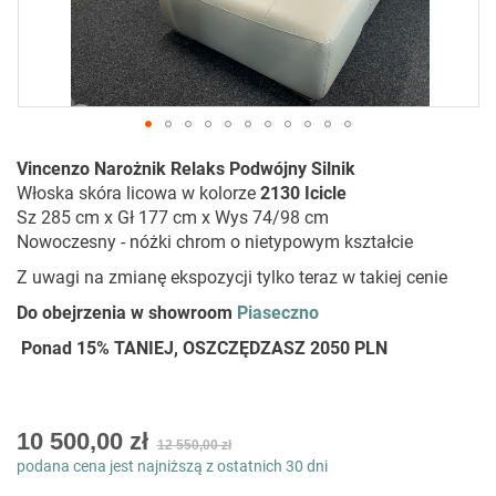
Przejdź
Vincenzo Narożnik Relaks Podwójny Silnik
na
Włoska skóra licowa w kolorze
2130 Icicle
początek
Sz 285 cm x Gł 177 cm x Wys 74/98 cm
galerii
Nowoczesny - nóżki chrom o nietypowym kształcie
Z uwagi na zmianę ekspozycji tylko teraz w takiej cenie
Do obejrzenia w showroom
Piaseczno
Ponad 15% TANIEJ, OSZCZĘDZASZ 2050 PLN
Special
10 500,00 zł
12 550,00 zł
Price
podana cena jest najniższą z ostatnich 30 dni