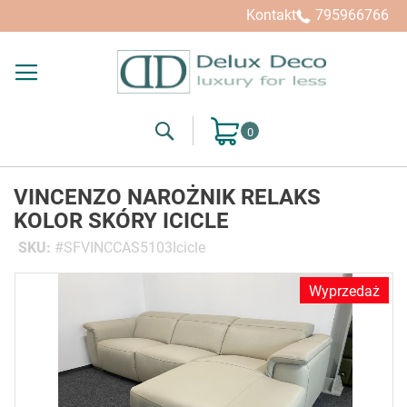
Kontakt
795966766
Search
Mój koszyk
VINCENZO NAROŻNIK RELAKS
KOLOR SKÓRY ICICLE
SKU
SFVINCCAS5103Icicle
Przejdź
Wyprzedaż
na
koniec
galerii