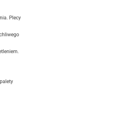
nia. Plecy
uchliwego
tleniem.
palety