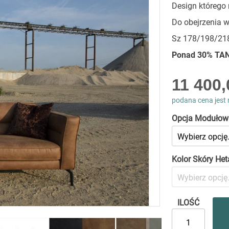
Design którego 
Do obejrzenia
Sz 178/198/218
Ponad 30% TAN
As
11 400,
low
as
podana cena jest 
Opcja Modułow
Kolor Skóry Het
ILOŚĆ