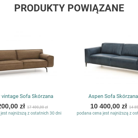
PRODUKTY POWIĄZANE
 vintage Sofa Skórzana
Aspen Sofa Skórzana
As
200,00 zł
10 400,00 zł
17 400,00 zł
14 85
low
est najniższą z ostatnich 30 dni
podana cena jest najniższą z os
as