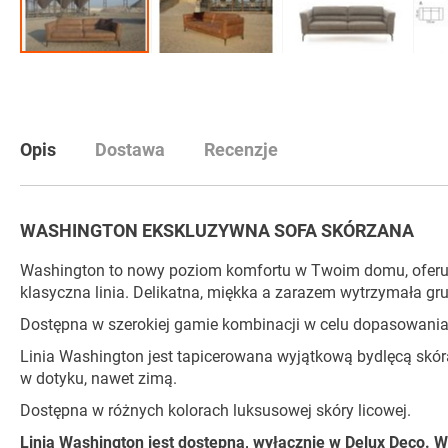
Przejdź
na
początek
galerii
Opis
Dostawa
Recenzje
WASHINGTON EKSKLUZYWNA SOFA SKÓRZANA
Washington to nowy poziom komfortu w Twoim domu, oferuje 
klasyczna linia. Delikatna, miękka a zarazem wytrzymała gru
Dostępna w szerokiej gamie kombinacji w celu dopasowania 
Linia Washington jest tapicerowana wyjątkową bydlęcą skórą l
w dotyku, nawet zimą.
Dostępna w różnych kolorach luksusowej skóry licowej.
Linia Washington jest dostępna, wyłącznie w Delux Deco. 