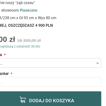
nie ruszy "ząb czasu"
 w showroom
Piaseczno
/238 cm x Gł 93 cm x Wys 80 cm
IEJ, OSZCZĘDZASZ 4 900 PLN
00 zł
16 300,00 zł
najniższą z ostatnich 30 dni
a
anker
DODAJ DO KOSZYKA