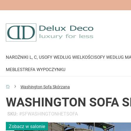
NAROŻNIKI L, C, U
SOFY WEDŁUG WIELKOŚCI
SOFY WEDŁUG MA
MEBLE
STREFA WYPOCZYNKU
Washington Sofa Skórzana
WASHINGTON SOFA 
SKU
SFWASHINGTONHETSOFA
Przejdź
Zobacz w salonie