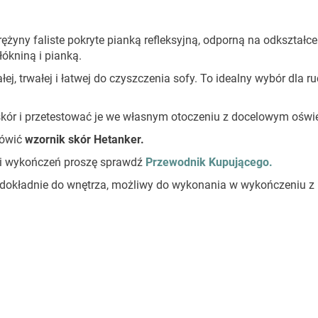
żyny faliste pokryte pianką refleksyjną, odporną na odkształce
ókniną i pianką.
łej, trwałej i łatwej do czyszczenia sofy. To idealny wybór dla r
kór i przetestować je we własnym otoczeniu z docelowym oświe
ówić
wzornik skór Hetanker.
stki wykończeń proszę sprawdź
Przewodnik Kupującego.
 dokładnie do wnętrza, możliwy do wykonania w wykończeniu z 