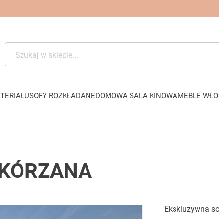
TERIAŁU
SOFY ROZKŁADANE
DOMOWA SALA KINOWA
MEBLE WŁO
SKÓRZANA
Ekskluzywna so