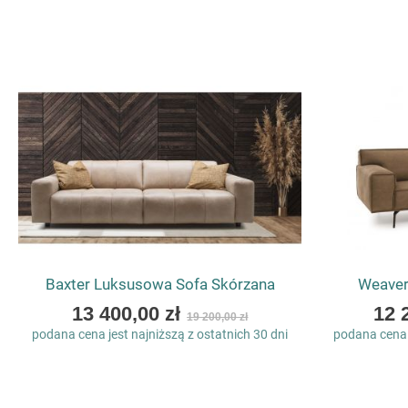
Baxter Luksusowa Sofa Skórzana
Weaver
As
As
13 400,00 zł
12 
19 200,00 zł
low
low
podana cena jest najniższą z ostatnich 30 dni
podana cena j
as
as