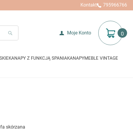
Kontakt
795966766
Mój koszyk
Moje Konto
SEARCH
SKIE
KANAPY Z FUNKCJĄ SPANIA
KANAPY
MEBLE VINTAGE
fa skórzana