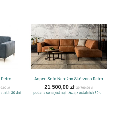
 Retro
Aspen Sofa Narożna Skórzana Retro
As
21 500,00 zł
0,00 zł
30 700,00 zł
low
tatnich 30 dni
podana cena jest najniższą z ostatnich 30 dni
as