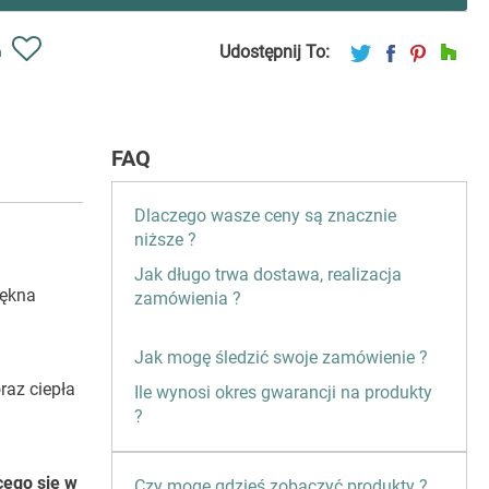
Udostępnij To:
ń
FAQ
Dlaczego wasze ceny są znacznie
niższe ?
Jak długo trwa dostawa, realizacja
iękna
zamówienia ?
Jak mogę śledzić swoje zamówienie ?
raz ciepła
Ile wynosi okres gwarancji na produkty
?
cego się w
Czy mogę gdzieś zobaczyć produkty ?