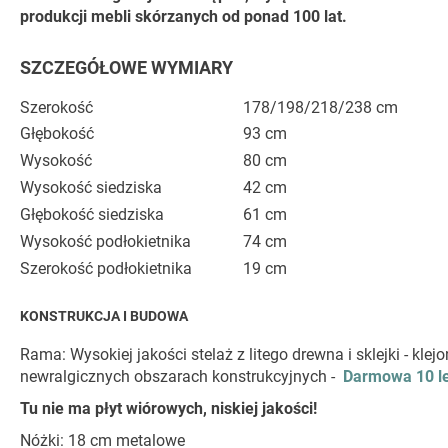
produkcji mebli skórzanych od ponad 100 lat.
SZCZEGÓŁOWE WYMIARY
Szerokość
178/198/218/238 cm
Głębokość
93 cm
Wysokość
80 cm
Wysokość siedziska
42 cm
Głębokość siedziska
61 cm
Wysokość podłokietnika
74 cm
Szerokość podłokietnika
19 cm
KONSTRUKCJA I BUDOWA
Rama: Wysokiej jakości stelaż z litego drewna i sklejki - k
newralgicznych obszarach konstrukcyjnych -
Darmowa 10 le
Tu nie ma płyt wiórowych, niskiej jakości!
Nóżki: 18 cm metalowe