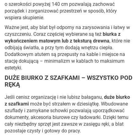
o szerokości powyżej 140 cm pozwalają zachować
porządek i zorganizować przestrzeń w sposób, który
wspiera skupienie.
Ważne jest, aby blat był odporny na zarysowania i łatwy w
czyszczeniu. Coraz częściej wybierane są też
biurka z
wykończeniem matowym lub z teksturą drewna
, które nie
odbijają światła, a przy tym dodają wnętrzu ciepła.
Dodatkowym atutem są przepusty na kable i miejsce na
stację dokującą – minimalizm w kablach to maksimum
estetyki.
DUŻE BIURKO Z SZAFKAMI – WSZYSTKO POD
RĘKĄ
Jeśli cenisz organizację i nie lubisz bałaganu,
duże biurko
z szafkami
może być strzałem w dziesiątkę. Wbudowane
szuflady i zamykane schowki pozwalają uporządkować
dokumenty, akcesoria biurowe czy ładowarki. Dzięki temu
cały niezbędny sprzęt jest zawsze w zasięgu ręki, a blat
pozostaje czysty i gotowy do pracy.