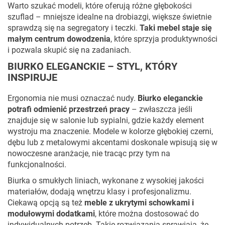
Warto szukać modeli, które oferują różne głębokości
szuflad – mniejsze idealne na drobiazgi, większe świetnie
sprawdzą się na segregatory i teczki.
Taki mebel staje się
małym centrum dowodzenia
, które sprzyja produktywności
i pozwala skupić się na zadaniach.
BIURKO ELEGANCKIE – STYL, KTÓRY
INSPIRUJE
Ergonomia nie musi oznaczać nudy.
Biurko eleganckie
potrafi odmienić przestrzeń pracy
– zwłaszcza jeśli
znajduje się w salonie lub sypialni, gdzie każdy element
wystroju ma znaczenie. Modele w kolorze głębokiej czerni,
dębu lub z metalowymi akcentami doskonale wpisują się w
nowoczesne aranżacje, nie tracąc przy tym na
funkcjonalności.
Biurka o smukłych liniach, wykonane z wysokiej jakości
materiałów, dodają wnętrzu klasy i profesjonalizmu.
Ciekawą opcją są też
meble z ukrytymi schowkami i
modułowymi dodatkami
, które można dostosować do
indywidualnych potrzeb. Takie rozwiązania sprawiają, że