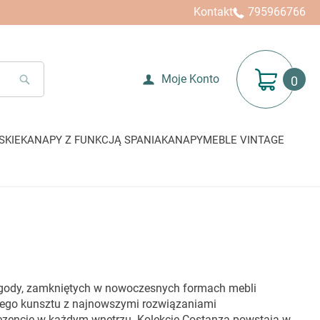
Kontakt
795966766
Mój koszyk
Moje Konto
SEARCH
SKIE
KANAPY Z FUNKCJĄ SPANIA
KANAPY
MEBLE VINTAGE
 wygody, zamkniętych w nowoczesnych formach mebli
czego kunsztu z najnowszymi rozwiązaniami
prezencję w każdym wnętrzu. Kolekcje Costanza powstają w