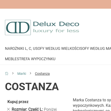
NAROŻNIKI L, C, U
SOFY WEDŁUG WIELKOŚCI
SOFY WEDŁUG MA
MEBLE
STREFA WYPOCZYNKU
Marki
Costanza
COSTANZA
Marka Costanza to sy
Kupuj przez
wypoczynkowych. Każd
Usuń
Rozmiar: Część L
Poniżej
technologicznymi, co