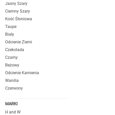
COSTANZA
Jasny Szary
Ciemny Szary
Sofy Costanza został
Kość Śłoniowa
potrzebne jest wygo
mieszkań, apartamen
Taupe
Zastosowanie wysok
Biały
kolei bogactwo wari
Odcienie Ziemi
szukające ekskluzy
Czekolada
praktyczność.
Czarny
Beżowy
Odcienie Kamienia
Wanilia
Czerwony
MARKI
H and W