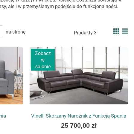
asy, ale i w przemyślanym podejściu do funkcjonalności.
 – ESTETYKA CONSTANZA,
Zobac
Siatka
Lis
na stronę
Produkty
3
jako
dnajdują się zarówno w minimalistycznych, jak i bardziej
Zobacz
tota formy łączy się z elegancją wykończeń, tworząc spójną i
w
obór kolorystyki pozwalają użytkownikom w pełni dopasować
salonie
śród szerokiej palety tkanin i skór – od klasycznych po
ię unikatowym elementem wyposażenia, dopracowanym w
NIE
ozkładane modele wyposażono w innowacyjny, zintegrowany
nia
Vinelli Skórzany Narożnik z Funkcją Spania
 pełnowymiarowe miejsce do spania.
Wszystkie mechanizmy
As
25 700,00 zł
co oszczędza czas i zwiększa wygodę. Dzięki zastosowaniu
low
tkownik uzyskuje dostęp do pełnowymiarowego materaca o