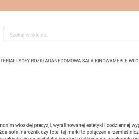
TERIAŁU
SOFY ROZKŁADANE
DOMOWA SALA KINOWA
MEBLE WŁO
nonim włoskiej precyzji, wyrafinowanej estetyki i codziennej
a sofa, narożnik czy fotel tej marki to połączenie rzemieślni
 przekłada się na wieloletni komfort użytkowania i doskonałą 