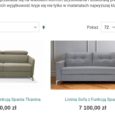
ch wyjątkowość kryje się nie tylko w materiałach najwyższej kl
 SOFY Z FUNKCJĄ SPANIA
Ustaw
Pokaż
ACHWYCA
kierunek
malejący
ble o subtelnych, współczesnych liniach, które bez trudu o
ch. W modelach takich jak Valencia, Partanna czy Vinelli, pros
orcje brył, starannie zaprojektowane detale oraz wyważony d
ch potrzeb i estetyki swojego wnętrza.
Możliwość wyboru spo
ad 20 odcieniach
. W efekcie każdy egzemplarz staje s
le.
ŁOSKI W CODZIENNEJ ODSŁO
echą sof Costanza jest ich przemyślana funkcjonalność. R
nkcją Spania Tkanina
Livinia Sofa z Funkcją Spa
tóry umożliwia szybką i bezproblemową transformację mebla w
As
0,00 zł
7 100,00 zł
 aby nie trzeba było usuwać poduszek siedziska i oparcia
, 
low
u Loiudice, rozkładanie odbywa się jednym ruchem, a uży