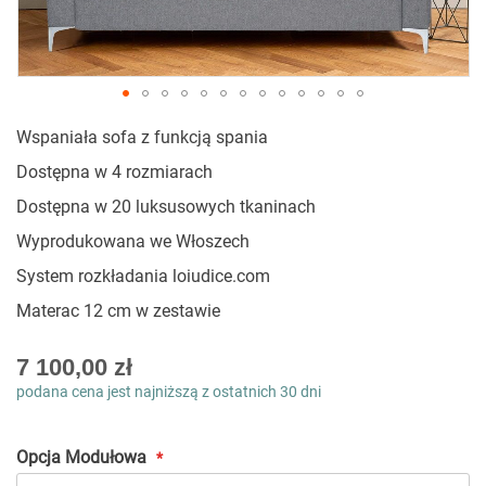
Przejdź
Wspaniała sofa z funkcją spania
na
początek
Dostępna w 4 rozmiarach
galerii
Dostępna w 20 luksusowych tkaninach
Wyprodukowana we Włoszech
System rozkładania loiudice.com
Materac 12 cm w zestawie
As
7 100,00 zł
low
podana cena jest najniższą z ostatnich 30 dni
as
Opcja Modułowa