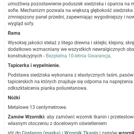
umożliwia pozostawienie poduszek siedziska i oparcia na 
sofie. Mechanizm pozwala na większą głębokość siedziska 
zmniejszony panel przedni, zapewniając wygodniejszy i n
wygląd sofy.
Rama
Wysokiej jakości stelaż z litego drewna i sklejki, klejony, skr
dodatkowo wzmacniany we wszystkich newralgicznych ob
konstrukcyjnych -
Bezpłatna 10-letnia Gwarancja,
Tapicerka i wypełnienie.
Podstawa siedziska wykonana z elastycznych taśm, pasów
tapicerskich na których znajduje się odporna na naprężenia 
odkszktałcenia pianka poliuretanowa.
Nóżki
Metalowe 13 centymetrowe.
Zamów Wzorniki:
aby zamówić wzornik tkanin i przetestow
własnym otoczeniu z docelowym oświetleniem
idź do
Costanzo (marka) | Wzornik Tkanin
i zamów
wzorni