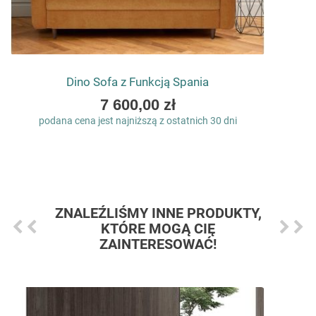
Dino Sofa z Funkcją Spania
As
7 600,00 zł
low
podana cena jest najniższą z ostatnich 30 dni
as
ZNALEŹLIŚMY INNE PRODUKTY,
KTÓRE MOGĄ CIĘ
ZAINTERESOWAĆ!