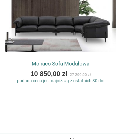
Monaco Sofa Modułowa
As
10 850,00 zł
27 200,00 zł
low
podana cena jest najniższą z ostatnich 30 dni
as