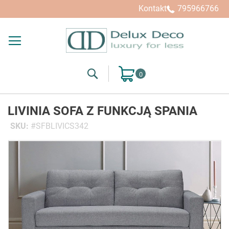
Kontakt
795966766
Search
Mój koszyk
LIVINIA SOFA Z FUNKCJĄ SPANIA
SKU
SFBLIVICS342
Przejdź
na
koniec
galerii