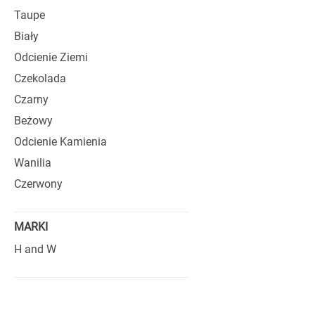
COSTANZA
Taupe
Biały
Sofy Costanza został
potrzebne jest wygo
Odcienie Ziemi
mieszkań, apartamen
Czekolada
Zastosowanie wysok
Czarny
kolei bogactwo wari
Beżowy
szukające ekskluzy
praktyczność.
Odcienie Kamienia
Wanilia
Czerwony
MARKI
H and W