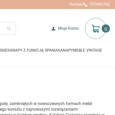
Kontakt
795966766
Mój koszyk
Moje Konto
SEARCH
SKIE
KANAPY Z FUNKCJĄ SPANIA
KANAPY
MEBLE VINTAGE
 wygody, zamkniętych w nowoczesnych formach mebli
czego kunsztu z najnowszymi rozwiązaniami
prezencję w każdym wnętrzu. Kolekcje Costanza powstają w