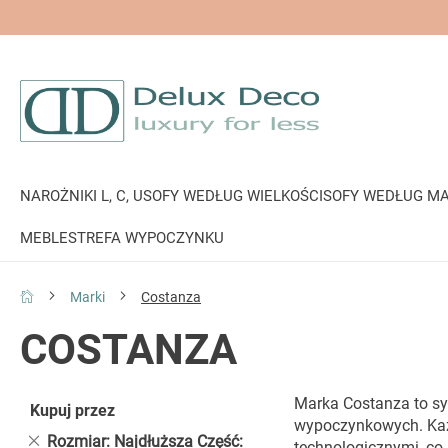
NAROŻNIKI L, C, U
SOFY WEDŁUG WIELKOŚCI
SOFY WEDŁUG MA
MEBLE
STREFA WYPOCZYNKU
Marki
Costanza
COSTANZA
Marka Costanza to sy
Kupuj przez
wypoczynkowych. Każd
Usuń
Rozmiar: Najdłuższa Część
technologicznymi, co