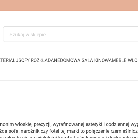
TERIAŁU
SOFY ROZKŁADANE
DOMOWA SALA KINOWA
MEBLE WŁO
nonim włoskiej precyzji, wyrafinowanej estetyki i codziennej
a sofa, narożnik czy fotel tej marki to połączenie rzemieślni
 przekłada się na wieloletni komfort użytkowania i doskonałą 