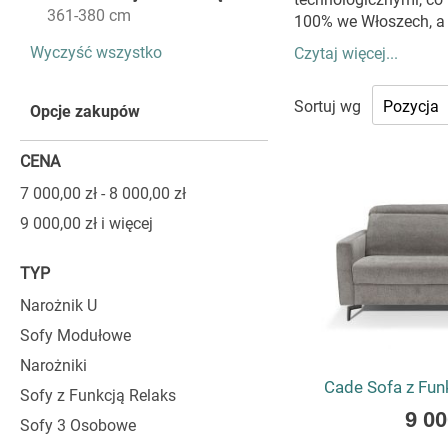
ten
361-380 cm
100% we Włoszech, a i
element
Wyczyść wszystko
Czytaj więcej...
WŁOSKIE
Sortuj wg
Opcje zakupów
KTÓRA Z
CENA
Costanza oferuje me
7 000,00 zł
-
8 000,00 zł
klasycznych aranżacja
stylową całość. Prop
9 000,00 zł
i więcej
sofę do indywidualny
nowoczesne, w pon
TYP
najmniejszym szczegó
Narożnik U
SYSTEM W
Sofy Modułowe
Narożniki
Niezwykle istotną c
Cade Sofa z Fun
system otwierania, k
Sofy z Funkcją Relaks
As
9 00
projektowane są tak,
Sofy 3 Osobowe
low
renomowanego system