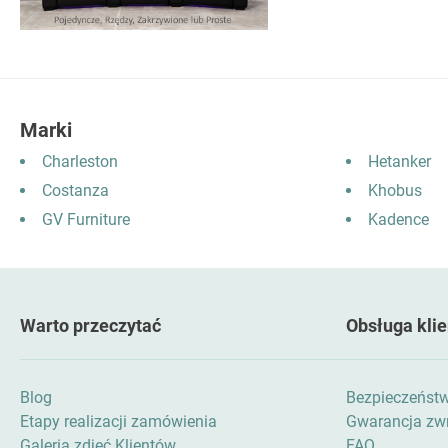
Marki
Charleston
Hetanker
Costanza
Khobus
GV Furniture
Kadence
Warto przeczytać
Obsługa klie
Blog
Bezpieczeńst
Etapy realizacji zamówienia
Gwarancja zwr
Galeria zdjęć Klientów
FAQ