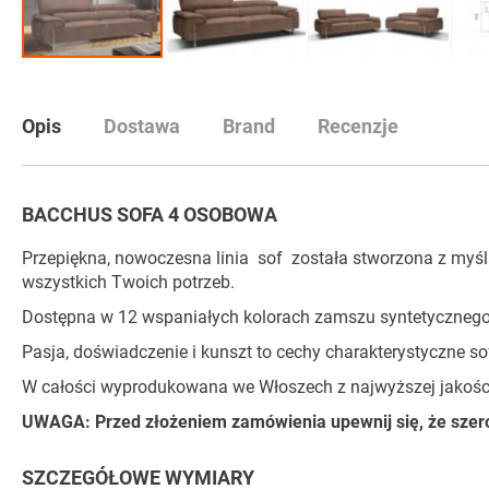
Przejdź
na
początek
Opis
Dostawa
Brand
Recenzje
galerii
BACCHUS SOFA 4 OSOBOWA
Przepiękna, nowoczesna linia sof została stworzona z myślą
wszystkich Twoich potrzeb.
Dostępna w 12 wspaniałych kolorach zamszu syntetycznego
Pasja, doświadczenie i kunszt to cechy charakterystyczne s
W całości wyprodukowana we Włoszech z najwyższej jakości 
UWAGA: Przed złożeniem zamówienia upewnij się, że szerok
SZCZEGÓŁOWE WYMIARY