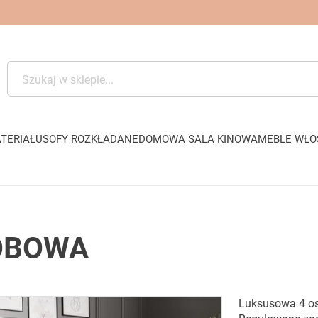
TERIAŁU
SOFY ROZKŁADANE
DOMOWA SALA KINOWA
MEBLE WŁO
OBOWA
Luksusowa 4 o