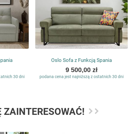
Spania
Oslo Sofa z Funkcją Spania
As
9 500,00 zł
low
tatnich 30 dni
podana cena jest najniższą z ostatnich 30 dni
as
Ę ZAINTERESOWAĆ!