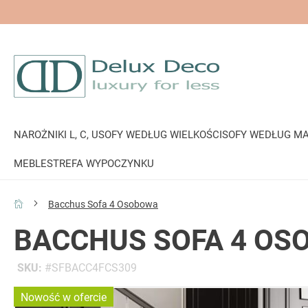
NAROŻNIKI L, C, U
SOFY WEDŁUG WIELKOŚCI
SOFY WEDŁUG MA
MEBLE
STREFA WYPOCZYNKU
Bacchus Sofa 4 Osobowa
BACCHUS SOFA 4 OS
SKU
SFBACC4FCS309
Przejdź
Nowość w ofercie