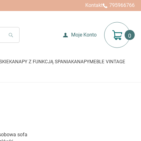
Kontakt
795966766
Mój koszyk
Moje Konto
SEARCH
SKIE
KANAPY Z FUNKCJĄ SPANIA
KANAPY
MEBLE VINTAGE
sobowa sofa