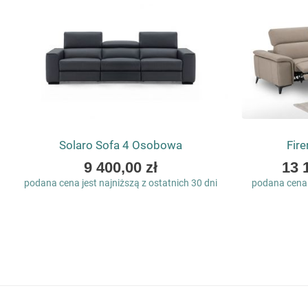
Solaro Sofa 4 Osobowa
Fir
As
As
9 400,00 zł
13 
low
low
podana cena jest najniższą z ostatnich 30 dni
podana cena j
as
as