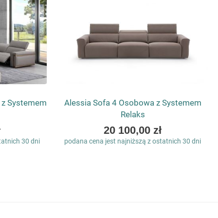
y z Systemem
Alessia Sofa 4 Osobowa z Systemem
Relaks
As
ł
20 100,00 zł
low
tatnich 30 dni
podana cena jest najniższą z ostatnich 30 dni
as