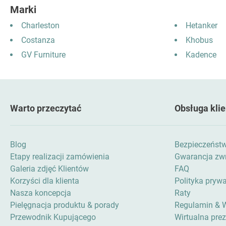
Marki
Charleston
Hetanker
Costanza
Khobus
GV Furniture
Kadence
Warto przeczytać
Obsługa klie
Blog
Bezpieczeńst
Etapy realizacji zamówienia
Gwarancja zwr
Galeria zdjęć Klientów
FAQ
Korzyści dla klienta
Polityka pryw
Nasza koncepcja
Raty
Pielęgnacja produktu & porady
Regulamin & 
Przewodnik Kupującego
Wirtualna pre