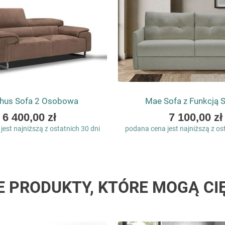
hus Sofa 2 Osobowa
Mae Sofa z Funkcją 
As
As
6 400,00 zł
7 100,00 zł
low
low
est najniższą z ostatnich 30 dni
podana cena jest najniższą z os
as
as
E PRODUKTY, KTÓRE MOGĄ CI