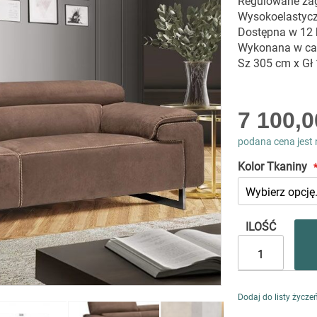
Regulowane za
Wysokoelastycz
Dostępna w 12 
Wykonana w ca
Sz 305 cm x Gł
As
7 100,0
low
as
podana cena jest 
Kolor Tkaniny
ILOŚĆ
Dodaj do listy życze