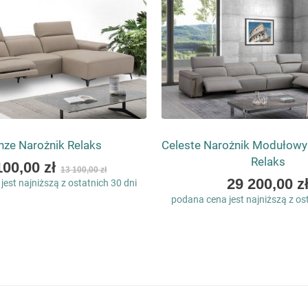
enze Narożnik Relaks
Celeste Narożnik Modułow
Relaks
100,00 zł
13 100,00 zł
As
29 200,00 z
est najniższą z ostatnich 30 dni
low
podana cena jest najniższą z os
as