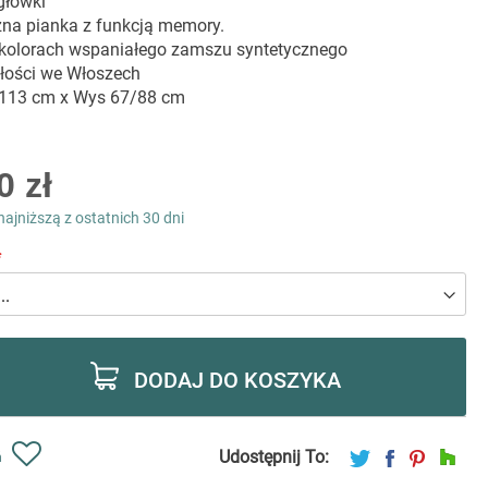
główki
na pianka z funkcją memory.
kolorach wspaniałego zamszu syntetycznego
łości we Włoszech
 113 cm x Wys 67/88 cm
0 zł
najniższą z ostatnich 30 dni
DODAJ DO KOSZYKA
Udostępnij To:
ń