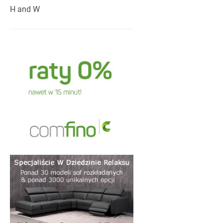
COSTANZA
H and W
Sofy Costanza został
potrzebne jest wygo
mieszkań, apartamen
Zastosowanie wysok
kolei bogactwo wari
szukające ekskluzy
praktyczność.