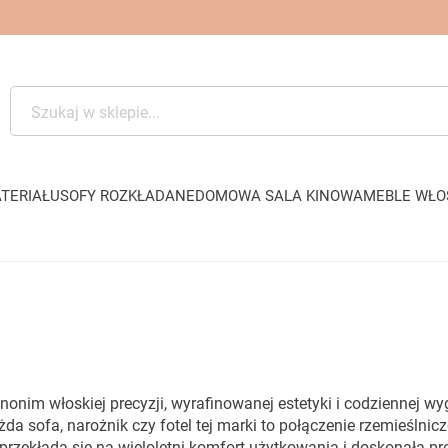
TERIAŁU
SOFY ROZKŁADANE
DOMOWA SALA KINOWA
MEBLE WŁO
nonim włoskiej precyzji, wyrafinowanej estetyki i codziennej
a sofa, narożnik czy fotel tej marki to połączenie rzemieślni
 przekłada się na wieloletni komfort użytkowania i doskonałą 