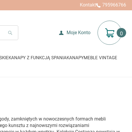
Kontakt
795966766
Mój koszyk
Moje Konto
SEARCH
SKIE
KANAPY Z FUNKCJĄ SPANIA
KANAPY
MEBLE VINTAGE
 wygody, zamkniętych w nowoczesnych formach mebli
czego kunsztu z najnowszymi rozwiązaniami
prezencję w każdym wnętrzu. Kolekcje Costanza powstają w