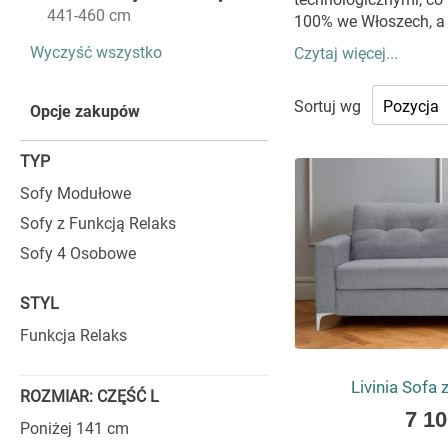
ten
441-460 cm
100% we Włoszech, a i
element
Wyczyść wszystko
Czytaj więcej...
WŁOSKIE
Sortuj wg
Opcje zakupów
KTÓRA Z
TYP
Costanza oferuje me
Sofy Modułowe
klasycznych aranżacja
stylową całość. Prop
Sofy z Funkcją Relaks
sofę do indywidualny
Sofy 4 Osobowe
nowoczesne, w pon
najmniejszym szczegó
STYL
SYSTEM W
Funkcja Relaks
Niezwykle istotną c
Livinia Sofa 
system otwierania, k
ROZMIAR: CZĘŚĆ L
As
7 10
projektowane są tak,
Poniżej 141 cm
low
renomowanego system