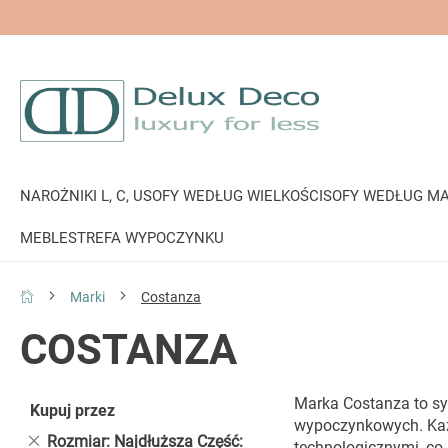
NAROŻNIKI L, C, U
SOFY WEDŁUG WIELKOŚCI
SOFY WEDŁUG MA
MEBLE
STREFA WYPOCZYNKU
Marki
Costanza
COSTANZA
Marka Costanza to sy
Kupuj przez
wypoczynkowych. Każd
Usuń
Rozmiar: Najdłuższa Część
technologicznymi, co