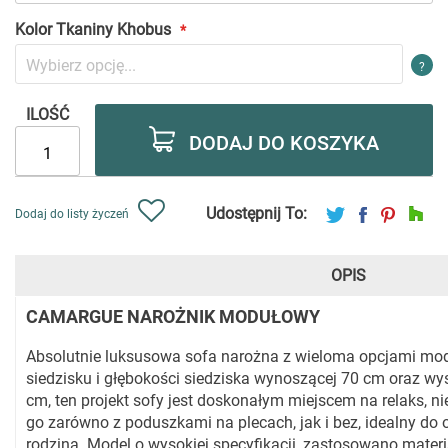
Kolor Tkaniny Khobus
?
ILOŚĆ
DODAJ DO KOSZYKA
Udostępnij To:
Dodaj do listy życzeń
OPIS
CAMARGUE NAROŻNIK MODUŁOWY
Absolutnie luksusowa sofa narożna z wieloma opcjami mod
siedzisku i głębokości siedziska wynoszącej 70 cm oraz wy
cm, ten projekt sofy jest doskonałym miejscem na relaks, n
go zarówno z poduszkami na plecach, jak i bez, idealny do og
rodziną. Model o wysokiej specyfikacji, zastosowano materi