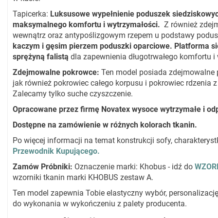
Tapicerka:
Luksusowe wypełnienie poduszek siedziskowyc
maksymalnego komfortu i wytrzymałości.
Z również zdej
wewnątrz oraz antypoślizgowym rzepem u podstawy podu
kaczym i gęsim pierzem poduszki oparciowe. Platforma s
sprężyną falistą
dla zapewnienia długotrwałego komfortu i
Zdejmowalne pokrowce
:
Ten model posiada zdejmowalne 
jak również pokrowiec całego korpusu i pokrowiec rdzenia 
Zalecamy tylko suche czyszczenie.
Opracowane przez firmę Novatex wysoce wytrzymałe i odp
Dostępne na zamówienie w różnych kolorach tkanin.
Po więcej informacji na temat konstrukcji sofy, charaktery
Przewodnik Kupującego.
Zamów Próbniki
:
Oznaczenie marki: Khobus - idź do
WZORN
wzorniki tkanin marki KHOBUS zestaw A.
Ten model zapewnia Tobie elastyczny wybór, personalizację
do wykonania w wykończeniu z palety producenta.