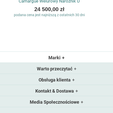
Camargue Welurowy Narożnik U
As
24 500,00 zł
low
podana cena jest najniższą z ostatnich 30 dni
as
Marki
Warto przeczytać
Obsługa klienta
Kontakt & Dostawa
Media Społecznościowe