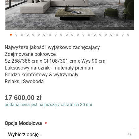
Przejdź
Najwyższa jakość i wyjątkowo zachęcający
na
Zdejmowane pokrowce
początek
Sz 258/386 cm x Gł 108/301 cm x Wys 90 cm
galerii
Luksusowy narożnik - materiały premium
Bardzo komfortowy & wytrzymały
Relaks i Swoboda
As
17 600,00 zł
low
podana cena jest najniższą z ostatnich 30 dni
as
Opcja Modułowa