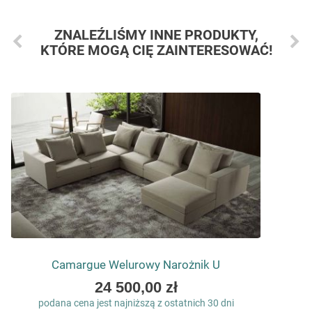
ZNALEŹLIŚMY INNE PRODUKTY,
KTÓRE MOGĄ CIĘ ZAINTERESOWAĆ!
Camargue Welurowy Narożnik U
As
24 500,00 zł
low
podana cena jest najniższą z ostatnich 30 dni