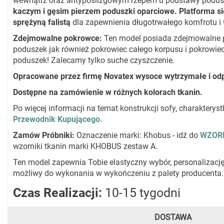
wewnątrz oraz antypoślizgowym rzepem u podstawy podu
kaczym i gęsim pierzem poduszki oparciowe. Platforma s
sprężyną falistą
dla zapewnienia długotrwałego komfrotu i
Zdejmowalne pokrowce
:
Ten model posiada zdejmowalne 
poduszek jak również pokrowiec całego korpusu i pokrowiec
poduszek! Zalecamy tylko suche czyszczenie.
Opracowane przez firmę Novatex wysoce wytrzymałe i odp
Dostępne na zamówienie w różnych kolorach tkanin.
Po więcej informacji na temat konstrukcji sofy, charaktery
Przewodnik Kupującego.
Zamów Próbniki
:
Oznaczenie marki: Khobus - idź do
WZORN
wzorniki tkanin marki KHOBUS zestaw A.
Ten model zapewnia Tobie elastyczny wybór, personalizację
możliwy do wykonania w wykończeniu z palety producenta.
Czas Realizacji:
10-15 tygodni
DOSTAWA