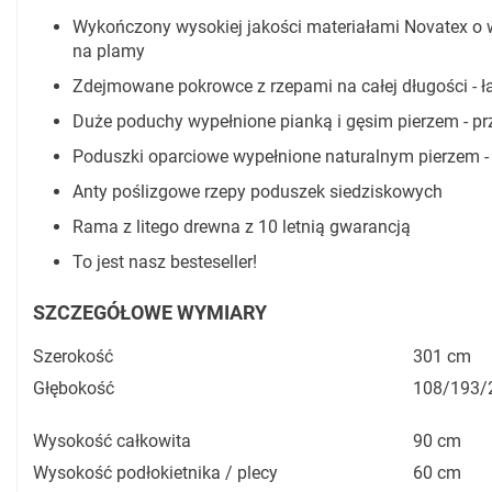
Wykończony wysokiej jakości materiałami Novatex o w
na plamy
Zdejmowane pokrowce z rzepami na całej długości - ł
Duże poduchy wypełnione pianką i gęsim pierzem - prz
Poduszki oparciowe wypełnione naturalnym pierzem -
Anty poślizgowe rzepy poduszek siedziskowych
Rama z litego drewna z 10 letnią gwarancją
To jest nasz besteseller!
SZCZEGÓŁOWE WYMIARY
Szerokość
301 cm
Głębokość
108/193/
Wysokość całkowita
90 cm
Wysokość podłokietnika / plecy
60 cm