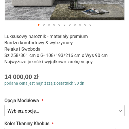
Przejdź
Luksusowy narożnik - materiały premium
na
Bardzo komfortowy & wytrzymały
początek
Relaks i Swoboda
galerii
Sz 258/301 cm x Gł 108/193/216 cm x Wys 90 cm
Najwyższa jakość i wyjątkowo zachęcający
As
14 000,00 zł
low
podana cena jest najniższą z ostatnich 30 dni
as
Opcja Modułowa
Kolor Tkaniny Khobus