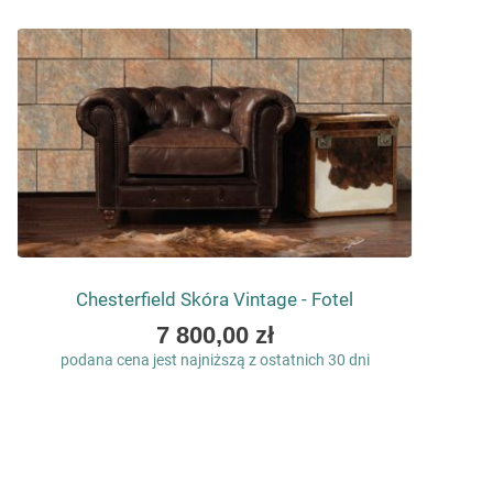
Chesterfield Skóra Vintage - Fotel
As
7 800,00 zł
low
podana cena jest najniższą z ostatnich 30 dni
as