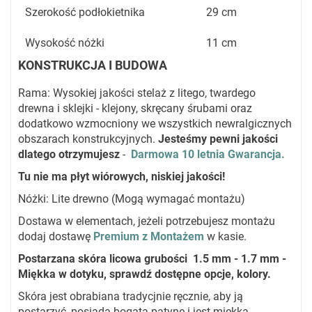
Szerokość podłokietnika
29 cm
Wysokość nóżki
11 cm
KONSTRUKCJA I BUDOWA
Rama: Wysokiej jakości stelaż z litego, twardego
drewna i sklejki - klejony, skręcany śrubami oraz
dodatkowo wzmocniony we wszystkich newralgicznych
obszarach konstrukcyjnych.
Jesteśmy pewni jakości
dlatego otrzymujesz
-
Darmowa 10 letnia Gwarancja.
Tu nie ma płyt wiórowych, niskiej jakości!
Nóżki: Lite drewno (Mogą wymagać montażu)
Dostawa w elementach, jeżeli potrzebujesz montażu
dodaj dostawę
Premium z Montażem
w kasie.
Postarzana skóra licowa grubości 1.5 mm - 1.7 mm -
Miękka w dotyku, sprawdź dostępne opcje, kolory.
Skóra jest obrabiana tradycjnie ręcznie, aby ją
postarzyć, posiada bogatą patynę i jest miękka,