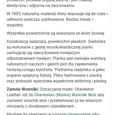
elastyczna i odporna na zarysowania.
W 100% naturalny materiał, który dopasuje się do ciała i
odtworzy podczas użytkowania. Bardzo trwały i
wygodny.
Wszystkie powierzchnie są wykonane ze skóry licowej.
Konstrukcja siedziska, powierzchni płaskich: Siedziska
są wykonane z gęstej wysokoelastycznej pianki
cechującej się zdecydowanie mniejszym
odkształceniem trwałym. Pianka jest owinięta warstwą
naturalnych kaczych i gęsich piór dla zapewnienia
fantastycznego komfortu. Platforma siedziska w pełni
wsparta sprężyną falistą. Plecy taśmowane z pianką
oraz poduszki oparciowe wypełnione włókniną i pianką.
Zamów Wzorniki:
Oznaczenie marki: Charleston
Leather- idź do
Charleston
(Marka) Wzornik Skór
aby
zamówić wzornik skór i przetestować je we własnym
otoczeniu z docelowym oświetleniem.
Możliwe do obejrzenia w naszym
showroomie
albo