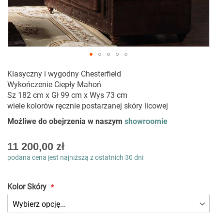
Przejdź
Klasyczny i wygodny Chesterfield
na
Wykończenie Ciepły Mahoń
początek
Sz 182 cm x Gł 99 cm x Wys 73 cm
galerii
wiele kolorów ręcznie postarzanej skóry licowej
Możliwe do obejrzenia w naszym
showroomie
As
11 200,00 zł
low
podana cena jest najniższą z ostatnich 30 dni
as
Kolor Skóry