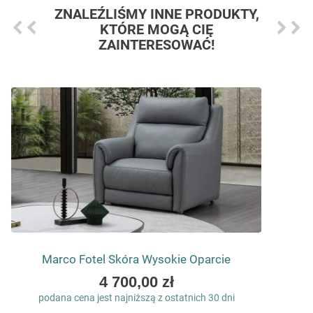
ZNALEŹLIŚMY INNE PRODUKTY,
KTÓRE MOGĄ CIĘ
ZAINTERESOWAĆ!
Marco Fotel Skóra Wysokie Oparcie
As
4 700,00 zł
low
podana cena jest najniższą z ostatnich 30 dni
as