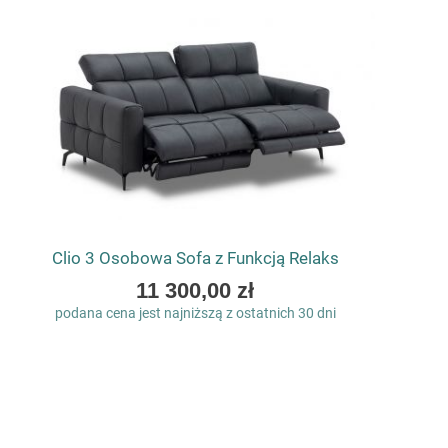
Clio 3 Osobowa Sofa z Funkcją Relaks
As
11 300,00 zł
low
podana cena jest najniższą z ostatnich 30 dni
as