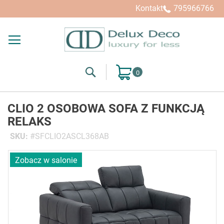
Kontakt
795966766
Search
Mój koszyk
CLIO 2 OSOBOWA SOFA Z FUNKCJĄ
RELAKS
SKU
SFCLIO2ASCL368AB
Przejdź
Zobacz w salonie
na
koniec
galerii