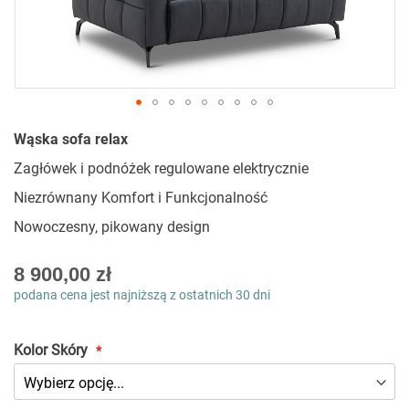
Przejdź
Wąska sofa relax
na
początek
Zagłówek i podnóżek regulowane elektrycznie
galerii
Niezrównany Komfort i Funkcjonalność
Nowoczesny, pikowany design
As
8 900,00 zł
low
podana cena jest najniższą z ostatnich 30 dni
as
Kolor Skóry