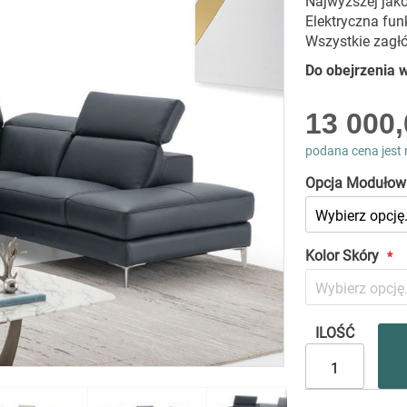
Najwyższej jako
Elektryczna fun
Wszystkie zagł
Do obejrzenia
As
13 000,
low
as
podana cena jest 
Opcja Modułow
Kolor Skóry
ILOŚĆ