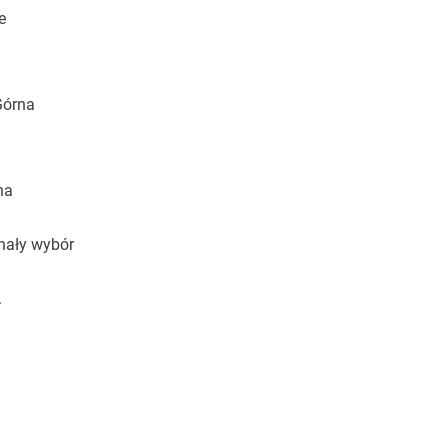
e
Górna
na
onały wybór
.