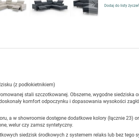
Dodaj do listy życze
zisku (z podłokietnikiem)
hromowanej stali szczotkowanej. Obszerne, wygodne siedziska o
 doskonały komfort odpoczynku i dopasowania wysokości zag
ru, a w showroomie dostępne dodatkowe kolory (łącznie 23) or
one, welur czy zamsz syntetyczny.
tkowych siedzisk środkowych z systemem relaks lub bez tego s