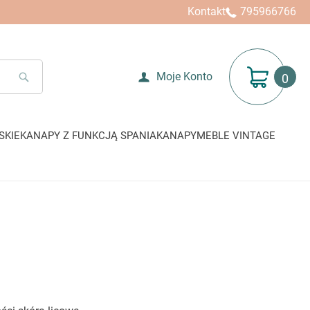
Kontakt
795966766
Mój koszyk
Moje Konto
SEARCH
SKIE
KANAPY Z FUNKCJĄ SPANIA
KANAPY
MEBLE VINTAGE