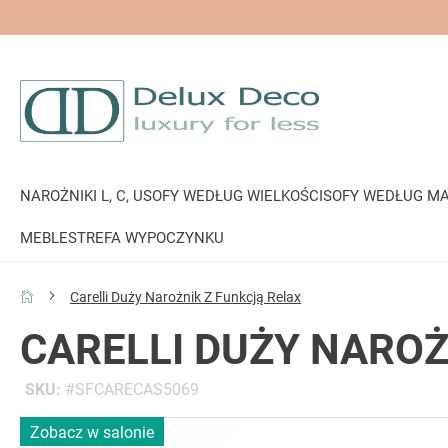
NAROŻNIKI L, C, U
SOFY WEDŁUG WIELKOŚCI
SOFY WEDŁUG MA
MEBLE
STREFA WYPOCZYNKU
Carelli Duży Narożnik Z Funkcją Relax
CARELLI DUŻY NAROŻ
SKU
SFCARECAS5069
Przejdź
Zobacz w salonie