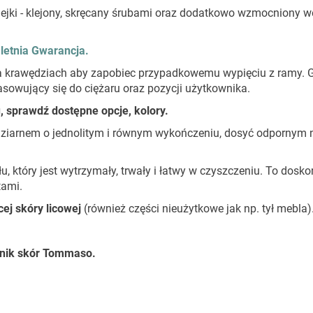
klejki - klejony, skręcany śrubami oraz dodatkowo wzmocniony w
letnia Gwarancja.
na krawędziach aby zapobiec przypadkowemu wypięciu z ramy. 
sowujący się do ciężaru oraz pozycji użytkownika.
 sprawdź dostępne opcje, kolory.
 ziarnem o jednolitym i równym wykończeniu, dosyć odpornym 
łu, który jest wytrzymały, trwały i łatwy w czyszczeniu. To dosk
tami.
ej skóry licowej
(również części nieużytkowe jak np. tył mebla)
nik skór Tommaso.