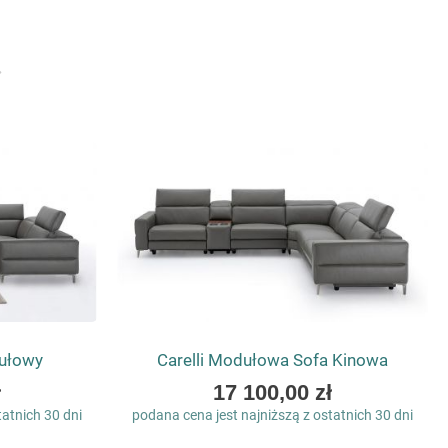
dułowy
Carelli Modułowa Sofa Kinowa
As
ł
17 100,00 zł
low
tatnich 30 dni
podana cena jest najniższą z ostatnich 30 dni
as