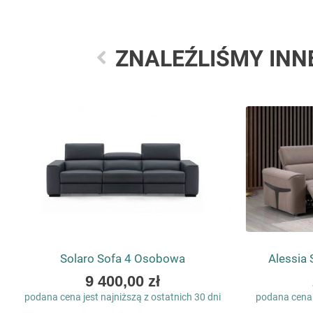
ZNALEŹLIŚMY INN
Solaro Sofa 4 Osobowa
Alessia
As
9 400,00 zł
low
podana cena jest najniższą z ostatnich 30 dni
podana cena j
as