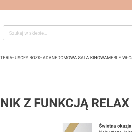
TERIAŁU
SOFY ROZKŁADANE
DOMOWA SALA KINOWA
MEBLE WŁO
NIK Z FUNKCJĄ RELAX
Świetna okazja