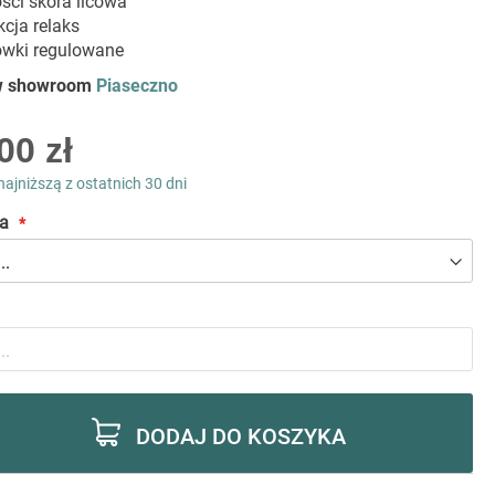
ści skóra licowa
kcja relaks
ówki regulowane
 w showroom
Piaseczno
00 zł
najniższą z ostatnich 30 dni
a
DODAJ DO KOSZYKA