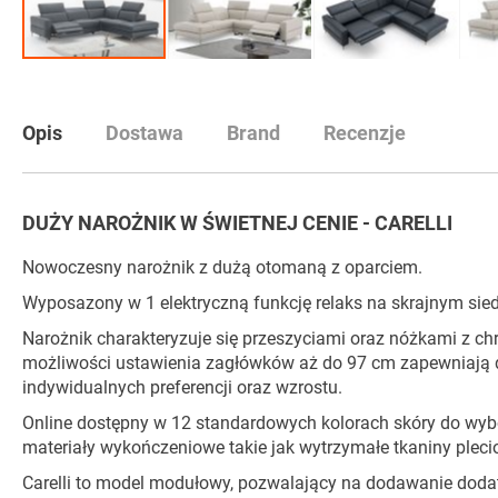
Przejdź
na
początek
Opis
Dostawa
Brand
Recenzje
galerii
DUŻY NAROŻNIK W ŚWIETNEJ CENIE - CARELLI
Nowoczesny narożnik z dużą otomaną z oparciem.
Wyposazony w 1 elektryczną funkcję relaks na skrajnym sied
Narożnik charakteryzuje się przeszyciami oraz nóżkami z c
możliwości ustawienia zagłówków aż do 97 cm zapewniają
indywidualnych preferencji oraz wzrostu.
Online dostępny w 12 standardowych kolorach skóry do wybo
materiały wykończeniowe takie jak wytrzymałe tkaniny pleci
Carelli to model modułowy, pozwalający na dodawanie doda