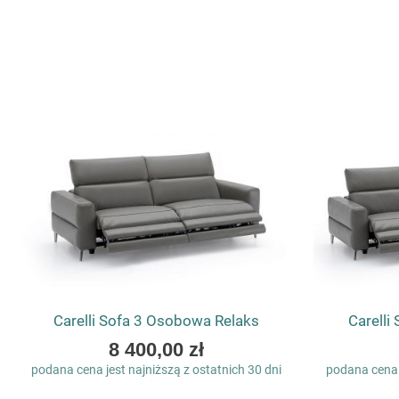
Carelli Sofa 3 Osobowa Relaks
Carelli
As
8 400,00 zł
low
podana cena jest najniższą z ostatnich 30 dni
podana cena j
as