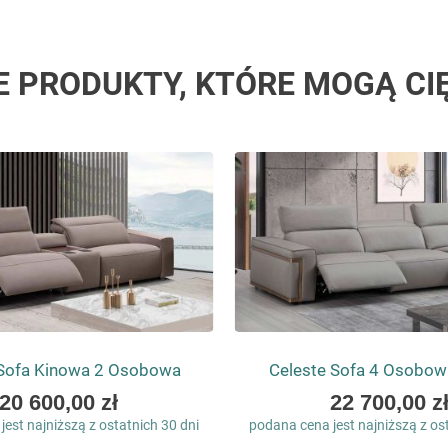
E PRODUKTY, KTÓRE MOGĄ CI
 Sofa Kinowa 2 Osobowa
Celeste Sofa 4 Osobow
As
As
20 600,00 zł
22 700,00 z
low
low
est najniższą z ostatnich 30 dni
podana cena jest najniższą z os
as
as