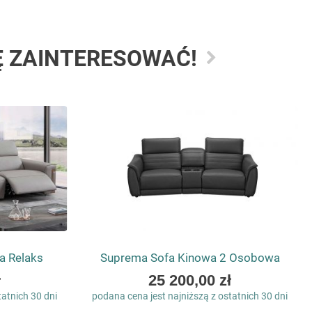
Ę ZAINTERESOWAĆ!
a Relaks
Suprema Sofa Kinowa 2 Osobowa
As
ł
25 200,00 zł
low
tatnich 30 dni
podana cena jest najniższą z ostatnich 30 dni
as