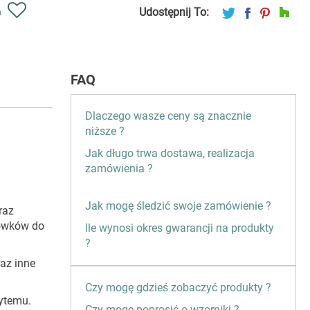
Udostępnij To:
ń
FAQ
Dlaczego wasze ceny są znacznie
niższe ?
Jak długo trwa dostawa, realizacja
zamówienia ?
Jak mogę śledzić swoje zamówienie ?
raz
łówków do
Ile wynosi okres gwarancji na produkty
?
az inne
Czy mogę gdzieś zobaczyć produkty ?
ytemu.
Czy mogę poprosić o wzorniki ?