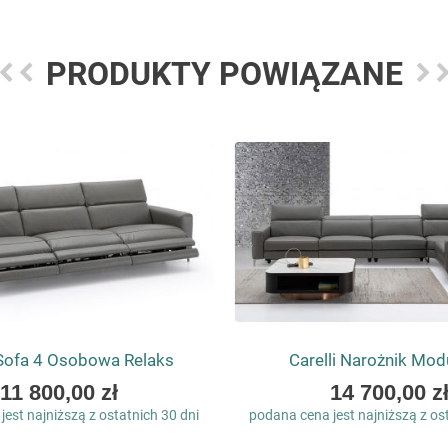
PRODUKTY POWIĄZANE
 Sofa 4 Osobowa Relaks
Carelli Narożnik Mo
As
As
11 800,00 zł
14 700,00 z
low
low
est najniższą z ostatnich 30 dni
podana cena jest najniższą z os
as
as