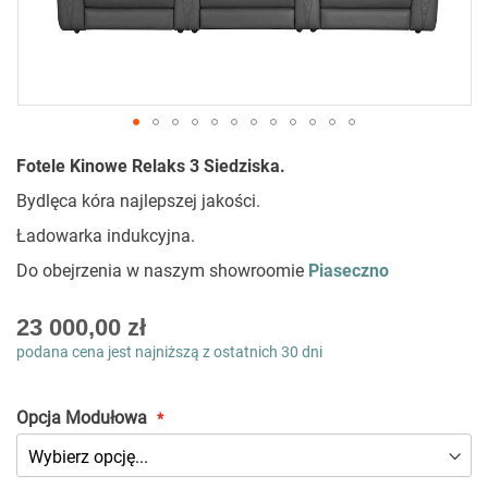
Przejdź
Fotele Kinowe Relaks 3 Siedziska.
na
początek
Bydlęca kóra najlepszej jakości.
galerii
Ładowarka indukcyjna.
Do obejrzenia w naszym showroomie
Piaseczno
As
23 000,00 zł
low
podana cena jest najniższą z ostatnich 30 dni
as
Opcja Modułowa