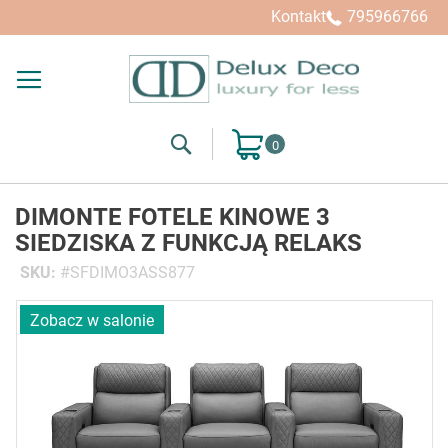
Kontakt
795966766
Search
Mój koszyk
DIMONTE FOTELE KINOWE 3
SIEDZISKA Z FUNKCJĄ RELAKS
SKU
SFDIMO3ASS877
Przejdź
Zobacz w salonie
na
koniec
galerii