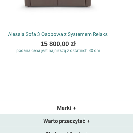
Alessia Sofa 3 Osobowa z Systemem Relaks
As
15 800,00 zł
low
podana cena jest najniższą z ostatnich 30 dni
as
Marki
Warto przeczytać