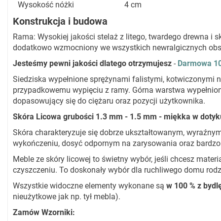
Wysokość nóżki
4 cm
Konstrukcja i budowa
Rama: Wysokiej jakości stelaż z litego, twardego drewna i sk
dodatkowo wzmocniony we wszystkich newralgicznych obs
Jesteśmy pewni jakości dlatego otrzymujesz
-
Darmowa 10 
Siedziska wypełnione sprężynami falistymi, kotwiczonymi 
przypadkowemu wypięciu z ramy. Górna warstwa wypełniona
dopasowujący się do ciężaru oraz pozycji użytkownika.
Skóra Licowa grubości 1.3 mm - 1.5 mm - miękka w dotyku
Skóra charakteryzuje się dobrze ukształtowanym, wyraźnym
wykończeniu, dosyć odpornym na zarysowania oraz bardzo
Meble ze skóry licowej to świetny wybór, jeśli chcesz materia
czyszczeniu. To doskonały wybór dla ruchliwego domu rodz
Wszystkie widoczne elementy wykonane są
w 100 % z bydlę
nieużytkowe jak np. tył mebla).
Zamów Wzorniki: