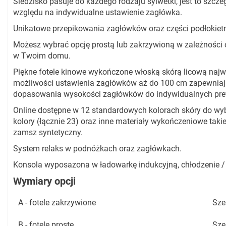
Siedzisko pasuje do każdego rodzaju sylwetki, jest to szcz
względu na indywidualne ustawienie zagłówka.
Unikatowe przepikowania zagłówków oraz części podłokietn
Możesz wybrać opcję prostą lub zakrzywioną w zależności od
w Twoim domu.
Piękne fotele kinowe wykończone włoską skórą licową najw
możliwości ustawienia zagłówków aż do 100 cm zapewniaj
dopasowania wysokości zagłówków do indywidualnych prefe
Online dostępne w 12 standardowych kolorach skóry do w
kolory (łącznie 23) oraz inne materiały wykończeniowe takie
zamsz syntetyczny.
System relaks w podnóżkach oraz zagłówkach.
Konsola wyposazona w ładowarkę indukcyjną, chłodzenie / 
Wymiary opcji
A - fotele zakrzywione
Sze
B - fotele proste
Sze