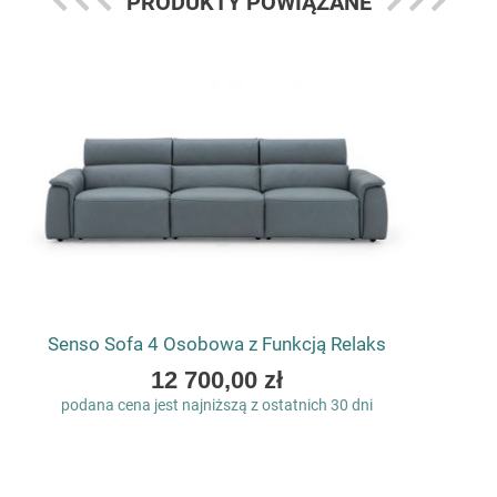
PRODUKTY POWIĄZANE
Senso Sofa 4 Osobowa z Funkcją Relaks
As
12 700,00 zł
low
podana cena jest najniższą z ostatnich 30 dni
as