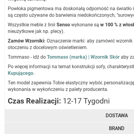
Powłoka pigmentowa ma doskonałą odporność na światło i ni
są często używane do barwienia niedokończonych, "surowych"
Wszystkie meble z linii
Senso
wykonane są
w 100 % z włosk
nieużytkowe jak np. plecy).
Zamów Wzorniki:
Oznaczenie marki: aby zamówić wzornik 
otoczeniu z docelowym oświetleniem.
Tommaso - idź do
Tommaso (marka) | Wzornik Skór
aby z
Po więcej informacji na temat konstrukcji sofy, charaktery
Kupującego.
Ten model zapewnia Tobie elastyczny wybór, personalizację
wykonania w wykończeniu z palety producenta.
Czas Realizacji:
12-17 Tygodni
DOSTAWA
BRAND