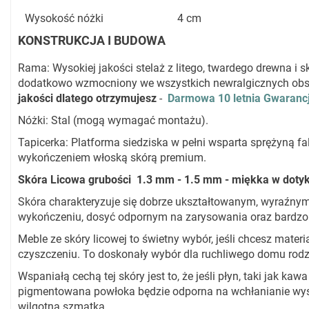
Wysokość nóżki
4 cm
KONSTRUKCJA I BUDOWA
Rama: Wysokiej jakości stelaż z litego, twardego drewna i sk
dodatkowo wzmocniony we wszystkich newralgicznych obs
jakości dlatego otrzymujesz
-
Darmowa 10 letnia Gwaranc
Nóżki: Stal (mogą wymagać montażu).
Tapicerka: Platforma siedziska w pełni wsparta sprężyną fal
wykończeniem włoską skórą premium.
Skóra Licowa grubości 1.3 mm - 1.5 mm - miękka w dotyku
Skóra charakteryzuje się dobrze ukształtowanym, wyraźnym
wykończeniu, dosyć odpornym na zarysowania oraz bardzo
Meble ze skóry licowej to świetny wybór, jeśli chcesz materia
czyszczeniu. To doskonały wybór dla ruchliwego domu rodz
Wspaniałą cechą tej skóry jest to, że jeśli płyn, taki jak kaw
pigmentowana powłoka będzie odporna na wchłanianie wyst
wilgotną szmatką.