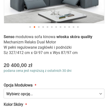
Przejdź
Senso
modułowa sofa kinowa
włoska skóra quality
na
Mechanizm Relaks Dual Motor
początek
W pełni regulowane zagłówki i podnóżki
galerii
Sz 327/412 cm x Gł 97 cm x Wys 87/97 cm
As
20 400,00 zł
low
podana cena jest najniższą z ostatnich 30 dni
as
Opcja Modułowa
Kolor Skóry