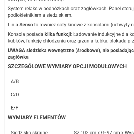
System relaks w podnóżkach oraz zagłówkach. Panel steru
podłokietnikiem a siedziskiem.
Linia
Senso
to również sofy kinowe z konsolami (uchwyty 
Konsola posiada
kilka funkcji
: Ładowanie indukcyjne dla k
kubków, funkcję chłodzenia oraz grzania kubka, blokada pr
UWAGA siedziska wewnętrzne (środkowe), nie posiadające f
zagłówka
SZCZEGÓŁOWE WYMIARY OPCJI MODUŁOWYCH
A/B
C/D
E/F
WYMIARY ELEMENTÓW
Siedzisko skrajne
Sz 102 cm x Gł 97 cm x Wy