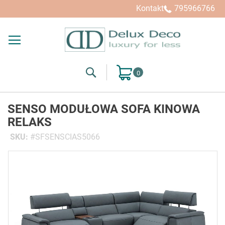
Kontakt
795966766
Search
Mój koszyk
SENSO MODUŁOWA SOFA KINOWA
RELAKS
SKU
SFSENSCIAS5066
Przejdź
na
koniec
galerii