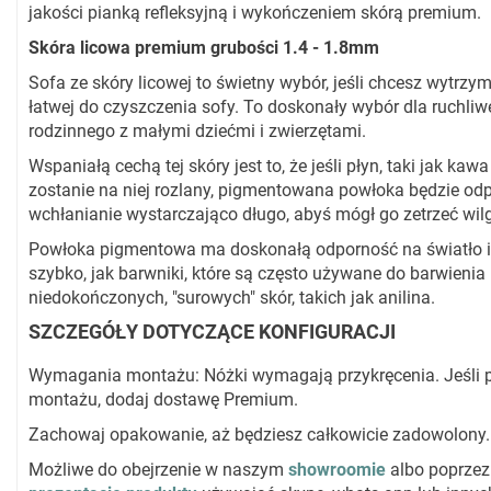
jakości pianką refleksyjną i wykończeniem skórą premium.
Skóra licowa premium grubości 1.4 - 1.8mm
Sofa ze skóry licowej to świetny wybór, jeśli chcesz wytrzymał
łatwej do czyszczenia sofy. To doskonały wybór dla ruchl
rodzinnego z małymi dziećmi i zwierzętami.
Wspaniałą cechą tej skóry jest to, że jeśli płyn, taki jak kaw
zostanie na niej rozlany, pigmentowana powłoka będzie od
wchłanianie wystarczająco długo, abyś mógł go zetrzeć wi
Powłoka pigmentowa ma doskonałą odporność na światło i 
szybko, jak barwniki, które są często używane do barwienia
niedokończonych, "surowych" skór, takich jak anilina.
SZCZEGÓŁY DOTYCZĄCE KONFIGURACJI
Wymagania montażu: Nóżki wymagają przykręcenia. Jeśli p
montażu, dodaj dostawę Premium.
Zachowaj opakowanie, aż będziesz całkowicie zadowolony.
Możliwe do obejrzenie w naszym
showroomie
albo poprze