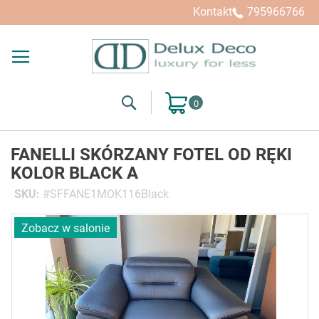
Kontakt
795966766
Search
Mój koszyk
FANELLI SKÓRZANY FOTEL OD RĘKI
KOLOR BLACK A
SKU
SFFANE1MOK116Black
Przejdź
Zobacz w salonie
na
koniec
galerii