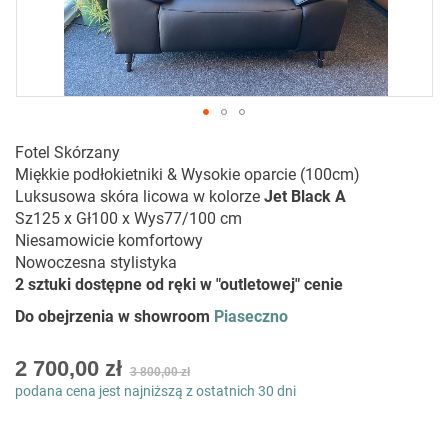
Przejdź
Fotel Skórzany
na
Miękkie podłokietniki & Wysokie oparcie (100cm)
początek
Luksusowa skóra licowa w kolorze
Jet Black A
galerii
Sz125 x Gł100 x Wys77/100 cm
Niesamowicie komfortowy
Nowoczesna stylistyka
2 sztuki dostępne od ręki w "outletowej" cenie
Do obejrzenia w showroom
Piaseczno
Special
2 700,00 zł
3 800,00 zł
Price
podana cena jest najniższą z ostatnich 30 dni