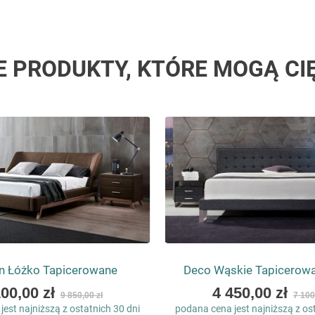
E PRODUKTY, KTÓRE MOGĄ CI
n Łóżko Tapicerowane
Deco Wąskie Tapicerow
As
100,00 zł
4 450,00 zł
9 850,00 zł
7 100
low
est najniższą z ostatnich 30 dni
podana cena jest najniższą z os