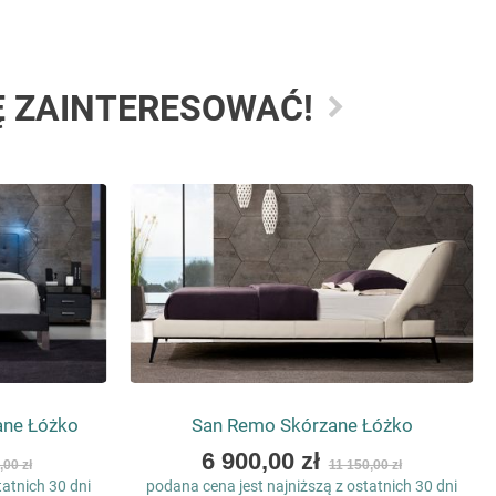
Ę ZAINTERESOWAĆ!
ane Łóżko
San Remo Skórzane Łóżko
As
6 900,00 zł
,00 zł
11 150,00 zł
low
tatnich 30 dni
podana cena jest najniższą z ostatnich 30 dni