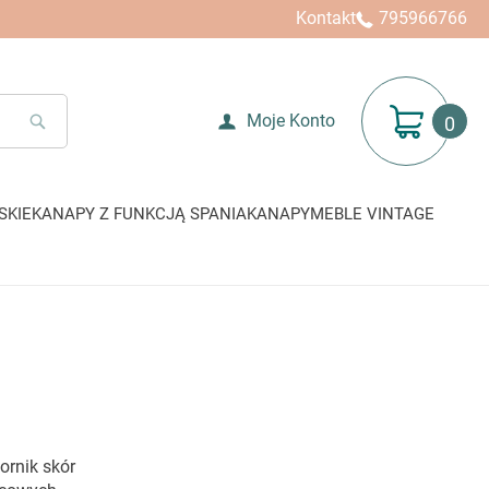
Kontakt
795966766
Mój koszyk
Moje Konto
SEARCH
SKIE
KANAPY Z FUNKCJĄ SPANIA
KANAPY
MEBLE VINTAGE
ornik skór