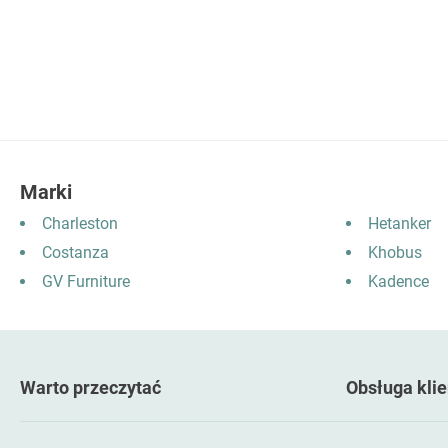
as
as
Marki
Charleston
Hetanker
Costanza
Khobus
GV Furniture
Kadence
Warto przeczytać
Obsługa klie