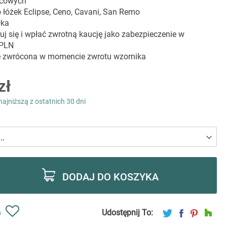
icowych
łóżek Eclipse, Ceno, Cavani, San Remo
łka
ruj się i wpłać zwrotną kaucję jako zabezpieczenie w
 PLN
e zwrócona w momencie zwrotu wzornika
zł
najniższą z ostatnich 30 dni
DODAJ DO KOSZYKA
Udostępnij To:
ń