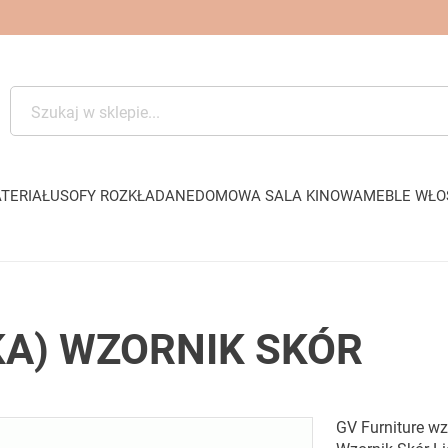
TERIAŁU
SOFY ROZKŁADANE
DOMOWA SALA KINOWA
MEBLE WŁO
KA) WZORNIK SKÓR
GV Furniture wz