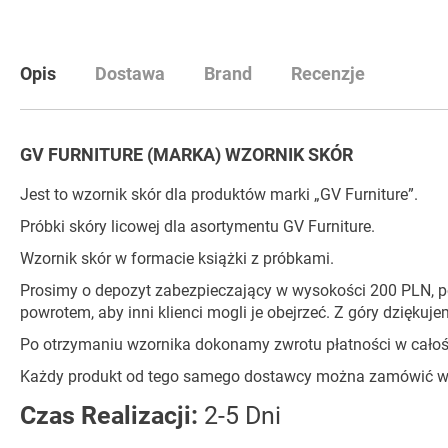
początek
galerii
Opis
Dostawa
Brand
Recenzje
GV FURNITURE (MARKA) WZORNIK SKÓR
Jest to wzornik skór dla produktów marki „GV Furniture”.
Próbki skóry licowej dla asortymentu GV Furniture.
Wzornik skór w formacie książki z próbkami.
Prosimy o depozyt zabezpieczający w wysokości 200 PLN, p
powrotem, aby inni klienci mogli je obejrzeć. Z góry dziękuje
Po otrzymaniu wzornika dokonamy zwrotu płatności w całoś
Każdy produkt od tego samego dostawcy można zamówić w
Czas Realizacji:
2-5 Dni