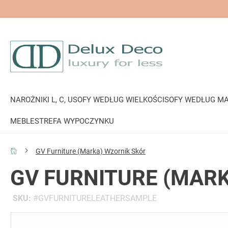
NAROŻNIKI L, C, U
SOFY WEDŁUG WIELKOŚCI
SOFY WEDŁUG MA
MEBLE
STREFA WYPOCZYNKU
GV Furniture (Marka) Wzornik Skór
GV FURNITURE (MAR
SKU
GVFURNITURELEATHERSAMPLE
Przejdź