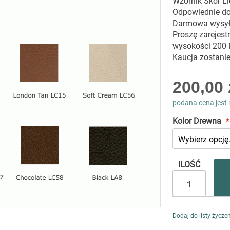
Wzornik Skór L
Odpowiednie do 
Darmowa wysy
Proszę zarejest
wysokości 200
Kaucja zostani
As
200,00 
low
as
podana cena jest 
Kolor Drewna
ILOŚĆ
Dodaj do listy życze