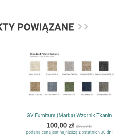
KTY POWIĄZANE
GV Furniture (Marka) Wzornik Tkanin
As
100,00 zł
150,00 zł
low
podana cena jest najniższą z ostatnich 30 dni
as