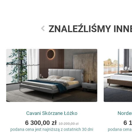
ZNALEŹLIŚMY INN
Cavani Skórzane Łóżko
Norde
As
As
6 300,00 zł
6 
10 200,00 zł
low
low
podana cena jest najniższą z ostatnich 30 dni
podana cena j