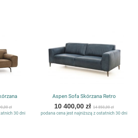
kórzana
Aspen Sofa Skórzana Retro
As
10 400,00 zł
0,00 zł
14 850,00 zł
low
tatnich 30 dni
podana cena jest najniższą z ostatnich 30 dni
as