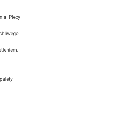
nia. Plecy
uchliwego
tleniem.
palety