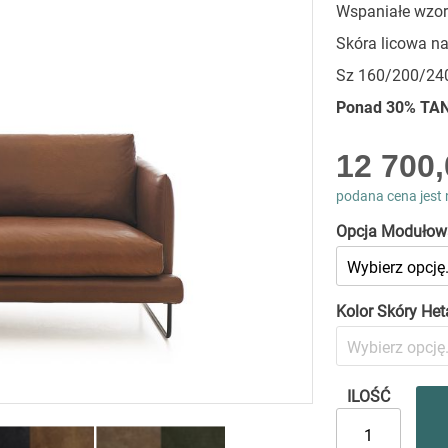
Wspaniałe wzor
Skóra licowa na
Sz 160/200/240
Ponad 30% TAN
As
12 700,
low
as
podana cena jest 
Opcja Modułow
Kolor Skóry Het
ILOŚĆ