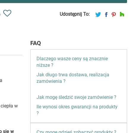
Udostępnij To:
ń
FAQ
Dlaczego wasze ceny są znacznie
niższe ?
Jak długo trwa dostawa, realizacja
na
zamówienia ?
Jak mogę śledzić swoje zamówienie ?
 ciepła w
Ile wynosi okres gwarancji na produkty
?
o się w
Czy mogę gdzieś zobaczyć produkty ?