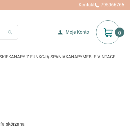
Kontakt
795966766
Mój koszyk
Moje Konto
SEARCH
SKIE
KANAPY Z FUNKCJĄ SPANIA
KANAPY
MEBLE VINTAGE
fa skórzana