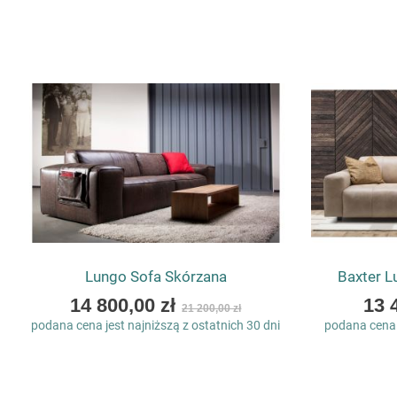
Lungo Sofa Skórzana
Baxter L
As
As
14 800,00 zł
13 
21 200,00 zł
low
low
podana cena jest najniższą z ostatnich 30 dni
podana cena j
as
as