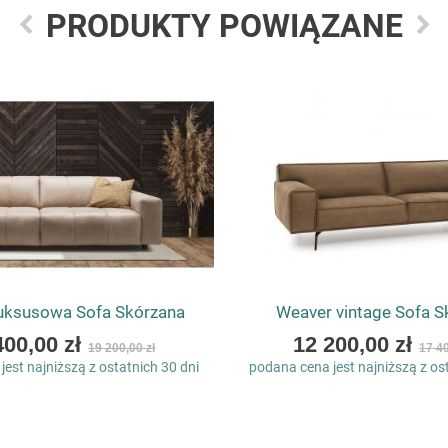
PRODUKTY POWIĄZANE
uksusowa Sofa Skórzana
Weaver vintage Sofa S
As
400,00 zł
12 200,00 zł
19 200,00 zł
17 40
low
est najniższą z ostatnich 30 dni
podana cena jest najniższą z os
as