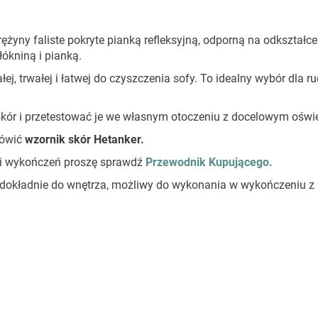
żyny faliste pokryte pianką refleksyjną, odporną na odkształce
ókniną i pianką.
łej, trwałej i łatwej do czyszczenia sofy. To idealny wybór dla r
kór i przetestować je we własnym otoczeniu z docelowym oświe
ówić
wzornik skór Hetanker.
stki wykończeń proszę sprawdź
Przewodnik Kupującego.
 dokładnie do wnętrza, możliwy do wykonania w wykończeniu z 