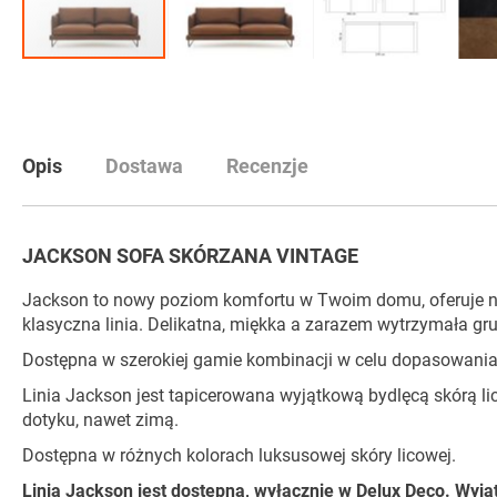
Przejdź
na
początek
galerii
Opis
Dostawa
Recenzje
JACKSON SOFA SKÓRZANA VINTAGE
Jackson to nowy poziom komfortu w Twoim domu, oferuje najw
klasyczna linia. Delikatna, miękka a zarazem wytrzymała gru
Dostępna w szerokiej gamie kombinacji w celu dopasowania 
Linia Jackson jest tapicerowana wyjątkową bydlęcą skórą lico
dotyku, nawet zimą.
Dostępna w różnych kolorach luksusowej skóry licowej.
Linia Jackson jest dostępna, wyłącznie w Delux Deco. Wyją