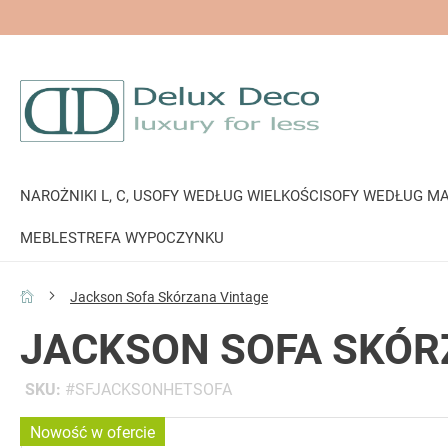
NAROŻNIKI L, C, U
SOFY WEDŁUG WIELKOŚCI
SOFY WEDŁUG MA
MEBLE
STREFA WYPOCZYNKU
Jackson Sofa Skórzana Vintage
JACKSON SOFA SKÓR
SKU
SFJACKSONHETSOFA
Przejdź
Nowość w ofercie