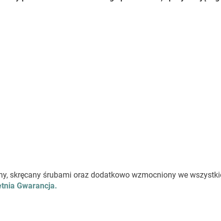
lejony, skręcany śrubami oraz dodatkowo wzmocniony we wszystk
tnia Gwarancja.