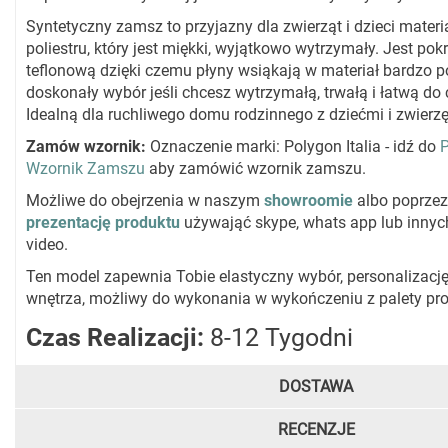
Syntetyczny zamsz to przyjazny dla zwierząt i dzieci mater
poliestru, który jest miękki, wyjątkowo wytrzymały. Jest po
teflonową dzięki czemu płyny wsiąkają w materiał bardzo p
doskonały wybór jeśli chcesz wytrzymałą, trwałą i łatwą do
Idealną dla ruchliwego domu rodzinnego z dziećmi i zwierz
Zamów wzornik:
Oznaczenie marki: Polygon Italia - idź do
P
Wzornik Zamszu
aby zamówić wzornik zamszu.
Możliwe do obejrzenia w naszym
showroomie
albo poprze
prezentację produktu
używająć skype, whats app lub innyc
video.
Ten model zapewnia Tobie elastyczny wybór, personalizację
wnętrza, możliwy do wykonania w wykończeniu z palety pr
Czas Realizacji:
8-12 Tygodni
DOSTAWA
RECENZJE