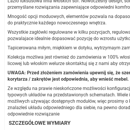
Lazio luksusowa linia włoskich sof. Nowoczesny design, sol
przemyślane rozwiązania zapewniające odpowiedni komfro
Mnogość opcji moduowych, elementów pozwala na dopasow
do praktycznie każdego nowoczesnego wnętrza.
Wszystkie zagłówki regulowane w kilku pozycjach, regulowa
pozwalajace idealnie dopasować pozycję do wzrostu użytk
Tapicerowana miłym, miękkiem w dotyku, wytrzymaym za
Kolekcja możliwa jest również do zamówienia w 100% włosk
licowej lub włoskim welurze skontaktuj się z nami aby otr
UWAGA: Przed złożeniem zamówienia upewnij się, że szer
korytarza / zakrętów jest odpowiednia, aby wnieść mebel.
Ze względu na prawie nieskończone możliwości konfiguracj
typowych układów na przedstawionych schematach. Wiele i
możliwych używając dostępnych modułów, więc prosimy o kon
znalazłeś układu odpowiedniego dla siebie, na pewno dora
odpowiednie rozwiązanie
SZCZEGÓŁOWE WYMIARY