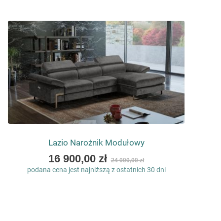
Lazio Narożnik Modułowy
As
16 900,00 zł
24 000,00 zł
low
podana cena jest najniższą z ostatnich 30 dni
as