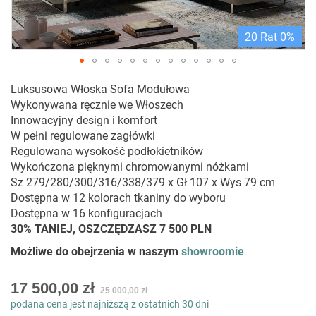
20 Rat 0%
Przejdź
Luksusowa Włoska Sofa Modułowa
na
Wykonywana ręcznie we Włoszech
początek
Innowacyjny design i komfort
galerii
W pełni regulowane zagłówki
Regulowana wysokość podłokietników
Wykończona pięknymi chromowanymi nóżkami
Sz 279/280/300/316/338/379 x Gł 107 x Wys 79 cm
Dostępna w 12 kolorach tkaniny do wyboru
Dostępna w 16 konfiguracjach
30% TANIEJ, OSZCZĘDZASZ 7 500 PLN
Możliwe do obejrzenia w naszym
showroomie
As
17 500,00 zł
25 000,00 zł
low
podana cena jest najniższą z ostatnich 30 dni
as