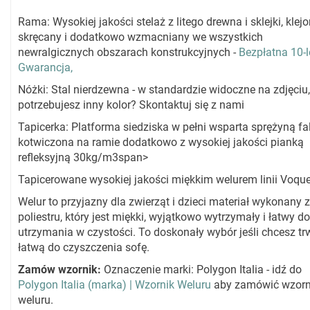
Rama: Wysokiej jakości stelaż z litego drewna i sklejki, klejo
skręcany i dodatkowo wzmacniany we wszystkich
newralgicznych obszarach konstrukcyjnych -
Bezpłatna 10-l
Gwarancja,
Nóżki: Stal nierdzewna - w standardzie widoczne na zdjęciu,
potrzebujesz inny kolor? Skontaktuj się z nami
Tapicerka: Platforma siedziska w pełni wsparta sprężyną fali
kotwiczona na ramie dodatkowo z wysokiej jakości pianką
refleksyjną 30kg/m3span>
Tapicerowane wysokiej jakości miękkim welurem linii Voque
Welur to przyjazny dla zwierząt i dzieci materiał wykonany z
poliestru, który jest miękki, wyjątkowo wytrzymały i łatwy do
utrzymania w czystości. To doskonały wybór jeśli chcesz trw
łatwą do czyszczenia sofę.
Zamów wzornik:
Oznaczenie marki: Polygon Italia - idź do
Polygon Italia (marka) | Wzornik Weluru
aby zamówić wzorn
weluru.