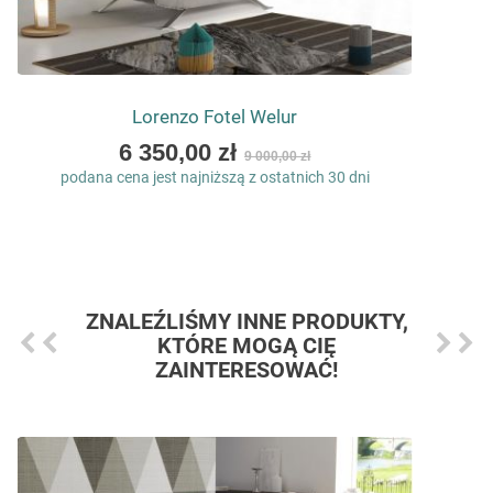
Lorenzo Fotel Welur
As
6 350,00 zł
9 000,00 zł
low
podana cena jest najniższą z ostatnich 30 dni
as
ZNALEŹLIŚMY INNE PRODUKTY,
KTÓRE MOGĄ CIĘ
ZAINTERESOWAĆ!