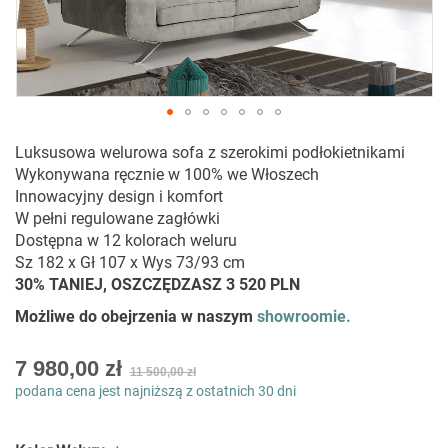
Przejdź
Luksusowa welurowa sofa z szerokimi podłokietnikami
na
Wykonywana ręcznie w 100% we Włoszech
początek
Innowacyjny design i komfort
galerii
W pełni regulowane zagłówki
Dostępna w 12 kolorach weluru
Sz 182 x Gł 107 x Wys 73/93 cm
30% TANIEJ, OSZCZĘDZASZ 3 520 PLN
Możliwe do obejrzenia w naszym
showroomie.
As
7 980,00 zł
11 500,00 zł
low
podana cena jest najniższą z ostatnich 30 dni
as