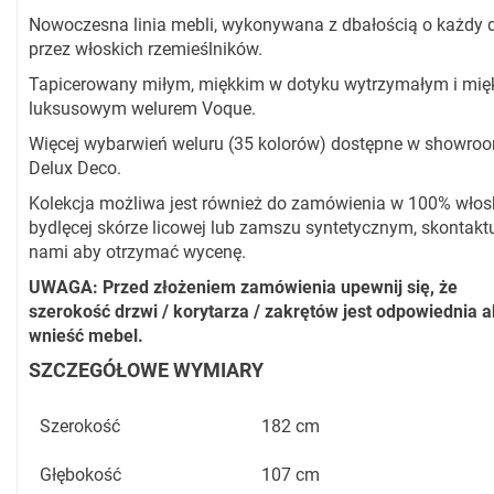
Nowoczesna linia mebli, wykonywana z dbałością o każdy d
przez włoskich rzemieślników.
Tapicerowany miłym, miękkim w dotyku wytrzymałym i mię
luksusowym welurem Voque.
Więcej wybarwień weluru (35 kolorów) dostępne w showro
Delux Deco.
Kolekcja możliwa jest również do zamówienia w 100% włosk
bydlęcej skórze licowej lub zamszu syntetycznym, skontaktu
nami aby otrzymać wycenę.
UWAGA: Przed złożeniem zamówienia upewnij się, że
szerokość drzwi / korytarza / zakrętów jest odpowiednia 
wnieść mebel.
SZCZEGÓŁOWE WYMIARY
Szerokość
182 cm
Głębokość
107 cm