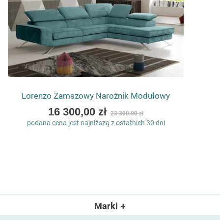
Lorenzo Zamszowy Narożnik Modułowy
As
16 300,00 zł
23 300,00 zł
low
podana cena jest najniższą z ostatnich 30 dni
as
Marki