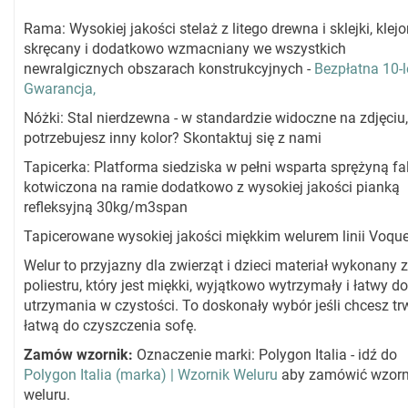
Rama: Wysokiej jakości stelaż z litego drewna i sklejki, klejo
skręcany i dodatkowo wzmacniany we wszystkich
newralgicznych obszarach konstrukcyjnych -
Bezpłatna 10-l
Gwarancja,
Nóżki: Stal nierdzewna - w standardzie widoczne na zdjęciu,
potrzebujesz inny kolor? Skontaktuj się z nami
Tapicerka: Platforma siedziska w pełni wsparta sprężyną fali
kotwiczona na ramie dodatkowo z wysokiej jakości pianką
refleksyjną 30kg/m3span
Tapicerowane wysokiej jakości miękkim welurem linii Voque
Welur to przyjazny dla zwierząt i dzieci materiał wykonany z
poliestru, który jest miękki, wyjątkowo wytrzymały i łatwy do
utrzymania w czystości. To doskonały wybór jeśli chcesz trw
łatwą do czyszczenia sofę.
Zamów wzornik:
Oznaczenie marki: Polygon Italia - idź do
Polygon Italia (marka) | Wzornik Weluru
aby zamówić wzorn
weluru.