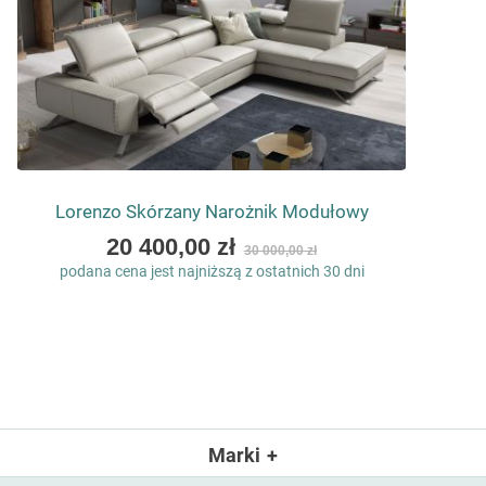
Lorenzo Skórzany Narożnik Modułowy
As
20 400,00 zł
30 000,00 zł
low
podana cena jest najniższą z ostatnich 30 dni
as
Marki