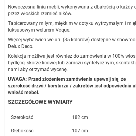
Nowoczesna linia mebli, wykonywana z dbałością o każdy d
przez włoskich rzemieślników.
Tapicerowany miłym, miękkim w dotyku wytrzymałym i mię
luksusowym welurem Voque.
Więcej wybarwień weluru (35 kolorów) dostępne w showro
Delux Deco.
Kolekcja możliwa jest również do zamówienia w 100% włosk
bydlęcej skórze licowej lub zamszu syntetycznym, skontaktu
nami aby otrzymać wycenę.
UWAGA: Przed złożeniem zamówienia upewnij się, że
szerokość drzwi / korytarza / zakrętów jest odpowiednia 
wnieść mebel.
SZCZEGÓŁOWE WYMIARY
Szerokość
182 cm
Głębokość
107 cm