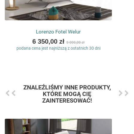
Lorenzo Fotel Welur
As
6 350,00 zł
9 000,00 zł
low
podana cena jest najniższą z ostatnich 30 dni
as
ZNALEŹLIŚMY INNE PRODUKTY,
KTÓRE MOGĄ CIĘ
ZAINTERESOWAĆ!