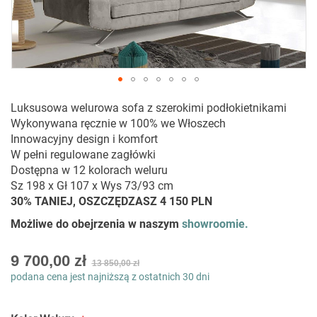
Przejdź
Luksusowa welurowa sofa z szerokimi podłokietnikami
na
Wykonywana ręcznie w 100% we Włoszech
początek
Innowacyjny design i komfort
galerii
W pełni regulowane zagłówki
Dostępna w 12 kolorach weluru
Sz 198 x Gł 107 x Wys 73/93 cm
30% TANIEJ, OSZCZĘDZASZ 4 150 PLN
Możliwe do obejrzenia w naszym
showroomie.
As
9 700,00 zł
13 850,00 zł
low
podana cena jest najniższą z ostatnich 30 dni
as