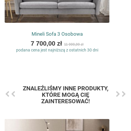
Mineli Sofa 3 Osobowa
As
7 700,00 zł
11 000,00 zł
low
podana cena jest najniższą z ostatnich 30 dni
as
ZNALEŹLIŚMY INNE PRODUKTY,
KTÓRE MOGĄ CIĘ
ZAINTERESOWAĆ!