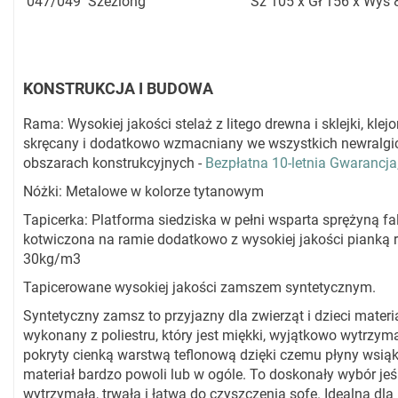
047/049
Szezlong
Sz 105 x Gł 156 x Wys
KONSTRUKCJA I BUDOWA
Rama: Wysokiej jakości stelaż z litego drewna i sklejki, klejo
skręcany i dodatkowo wzmacniany we wszystkich newralgi
obszarach konstrukcyjnych -
Bezpłatna 10-letnia Gwarancja
Nóżki: Metalowe w kolorze tytanowym
Tapicerka: Platforma siedziska w pełni wsparta sprężyną fal
kotwiczona na ramie dodatkowo z wysokiej jakości pianką r
30kg/m3
Tapicerowane wysokiej jakości zamszem syntetycznym.
Syntetyczny zamsz to przyjazny dla zwierząt i dzieci materi
wykonany z poliestru, który jest miękki, wyjątkowo wytrzyma
pokryty cienką warstwą teflonową dzięki czemu płyny wsią
materiał bardzo powoli lub w ogóle. To doskonały wybór jeś
wytrzymałą, trwałą i łatwą do czyszczenia sofę. Idealną dla