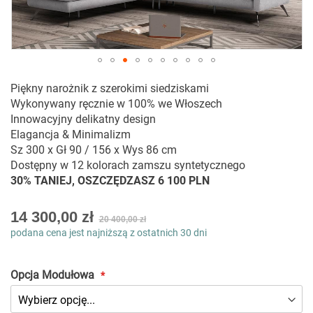
Przejdź
Piękny narożnik z szerokimi siedziskami
na
Wykonywany ręcznie w 100% we Włoszech
początek
Innowacyjny delikatny design
galerii
Elagancja & Minimalizm
Sz 300 x Gł 90 / 156 x Wys 86 cm
Dostępny w 12 kolorach zamszu syntetycznego
30% TANIEJ, OSZCZĘDZASZ 6 100 PLN
As
14 300,00 zł
20 400,00 zł
low
podana cena jest najniższą z ostatnich 30 dni
as
Opcja Modułowa