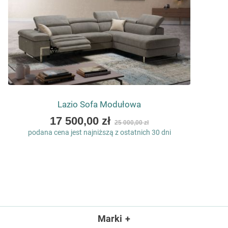
Lazio Sofa Modułowa
As
17 500,00 zł
25 000,00 zł
low
podana cena jest najniższą z ostatnich 30 dni
as
Marki