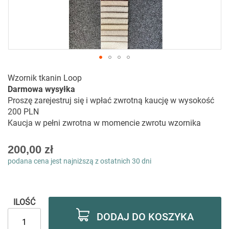
Przejdź
Wzornik tkanin Loop
na
Darmowa wysyłka
początek
Proszę zarejestruj się i wpłać zwrotną kaucję w wysokość
galerii
200 PLN
Kaucja w pełni zwrotna w momencie zwrotu wzornika
200,00 zł
podana cena jest najniższą z ostatnich 30 dni
ILOŚĆ
DODAJ DO KOSZYKA