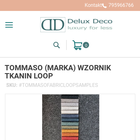
Kontakt
795966766
Search
Mój koszyk
TOMMASO (MARKA) WZORNIK
TKANIN LOOP
SKU
TOMMASOFABRICLOOPSAMPLES
Przejdź
na
koniec
galerii